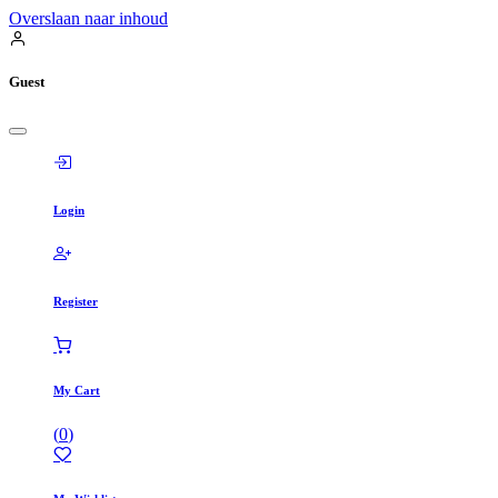
Overslaan naar inhoud
Guest
Login
Register
My Cart
(
0
)