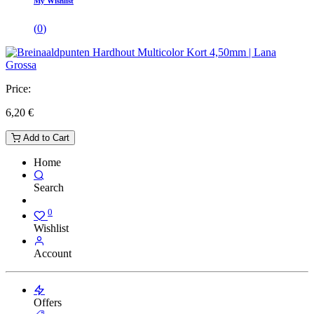
My Wishlist
(
0
)
Price:
6,20
€
Add to Cart
Home
Search
0
Wishlist
Account
Offers