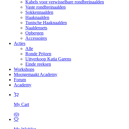
Kabels voor verwisselbare rondbreinaalden
Vaste rondbreinaalden
Sokkennaalden
Haaknaalden
Tunische Haaknaalden
Naaldensets
Opbergen
Accessoires
Acties
Alle
Ronde Prijzen
Uitverkoop Katia Garens
Einde reeksen
Workshops
Mooigemaakt Academy
Forum
Academy
My Cart
(
0
)