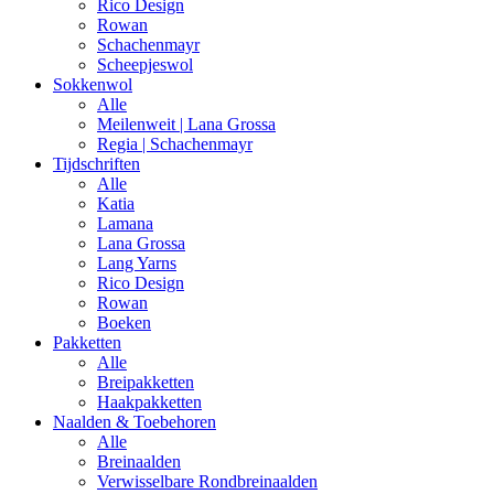
Rico Design
Rowan
Schachenmayr
Scheepjeswol
Sokkenwol
Alle
Meilenweit | Lana Grossa
Regia | Schachenmayr
Tijdschriften
Alle
Katia
Lamana
Lana Grossa
Lang Yarns
Rico Design
Rowan
Boeken
Pakketten
Alle
Breipakketten
Haakpakketten
Naalden & Toebehoren
Alle
Breinaalden
Verwisselbare Rondbreinaalden