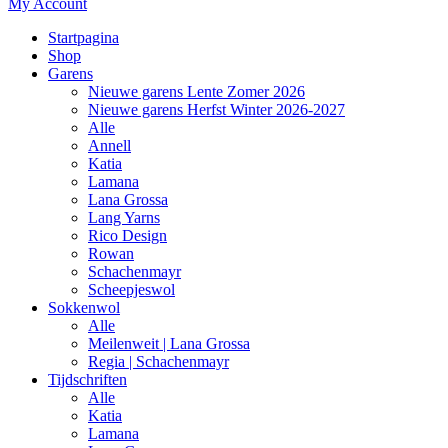
My Account
Startpagina
Shop
Garens
Nieuwe garens Lente Zomer 2026
Nieuwe garens Herfst Winter 2026-2027
Alle
Annell
Katia
Lamana
Lana Grossa
Lang Yarns
Rico Design
Rowan
Schachenmayr
Scheepjeswol
Sokkenwol
Alle
Meilenweit | Lana Grossa
Regia | Schachenmayr
Tijdschriften
Alle
Katia
Lamana