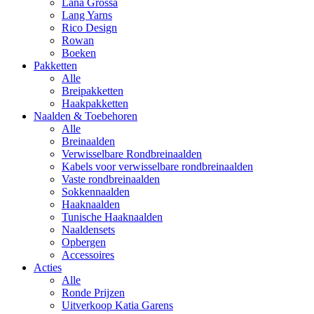
Lana Grossa
Lang Yarns
Rico Design
Rowan
Boeken
Pakketten
Alle
Breipakketten
Haakpakketten
Naalden & Toebehoren
Alle
Breinaalden
Verwisselbare Rondbreinaalden
Kabels voor verwisselbare rondbreinaalden
Vaste rondbreinaalden
Sokkennaalden
Haaknaalden
Tunische Haaknaalden
Naaldensets
Opbergen
Accessoires
Acties
Alle
Ronde Prijzen
Uitverkoop Katia Garens