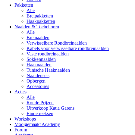
Pakketten
Alle
Breipakketten
Haakpakketten
Naalden & Toebehoren
Alle
Breinaalden
Verwisselbare Rondbreinaalden
Kabels voor verwisselbare rondbreinaalden
Vaste rondbreinaalden
Sokkennaalden
Haaknaalden
Tunische Haaknaalden
Naaldensets
Opbergen
Accessoires
Acties
Alle
Ronde Prijzen
Uitverkoop Katia Garens
Einde reeksen
Workshops
Mooigemaakt Academy
Forum