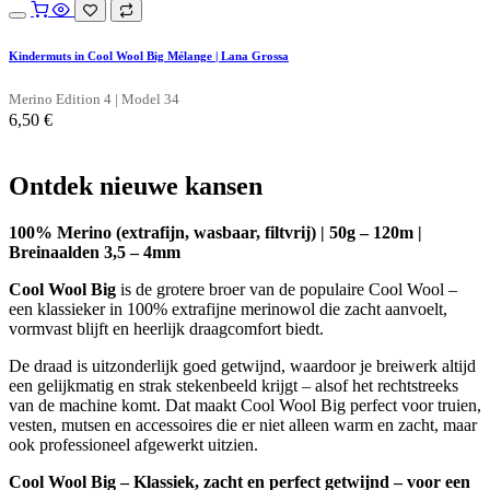
Kindermuts in Cool Wool Big Mélange | Lana Grossa
Merino Edition 4 | Model 34
6,50
€
Ontdek nieuwe
kansen
100% Merino (extrafijn, wasbaar, filtvrij) | 50g – 120m |
Breinaalden 3,5 – 4mm
Cool Wool Big
is de grotere broer van de populaire Cool Wool –
een klassieker in 100% extrafijne merinowol die zacht aanvoelt,
vormvast blijft en heerlijk draagcomfort biedt.
De draad is uitzonderlijk goed getwijnd, waardoor je breiwerk altijd
een gelijkmatig en strak stekenbeeld krijgt – alsof het rechtstreeks
van de machine komt. Dat maakt Cool Wool Big perfect voor truien,
vesten, mutsen en accessoires die er niet alleen warm en zacht, maar
ook professioneel afgewerkt uitzien.
Cool Wool Big – Klassiek, zacht en perfect getwijnd – voor een