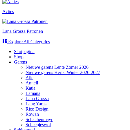
Acties
Lana Grossa Patronen
Explore All Categories
Startpagina
Shop
Garens
Nieuwe garens Lente Zomer 2026
Nieuwe garens Herfst Winter 2026-2027
Alle
Annell
Katia
Lamana
Lana Grossa
Lang Yarns
Rico Design
Rowan
Schachenmayr
Scheepjeswol
Sokkenwol