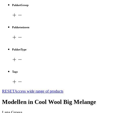
PakketGroep
Pakketseizoen
PakketType
Tags
RESETAccess wide range of products
Modellen in Cool Wool Big Melange
Lana Grossa