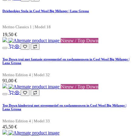
Driehoekige Stola in Cool Wool Big Mélange | Lana Grossa
Merino Classics 1 | Model 18
19,50
€
Nieuw / Top Down
Top Down trui met fantasie streepmotief en raglanmouwen in Cool Wool Big Mélange |
Lana Grossa
Merino Edition 4 | Model 32
91,00
€
Nieuw / Top Down
Top Down kindertrui met streepmotief en raglanmouwen in Cool Wool Big Mélange |
Lana Grossa
Merino Edition 4 | Model 33
45,50
€