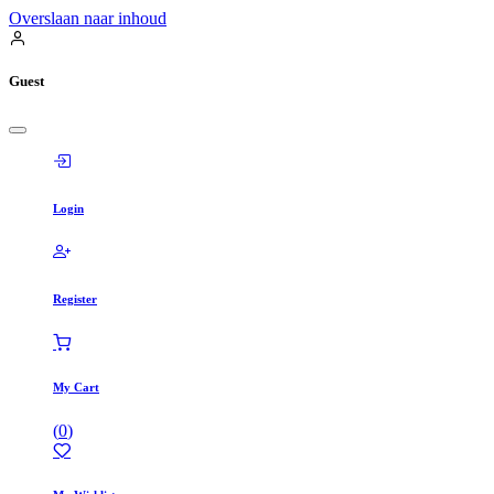
Overslaan naar inhoud
Guest
Login
Register
My Cart
(
0
)