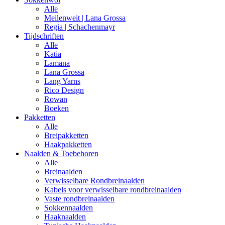
Alle
Meilenweit | Lana Grossa
Regia | Schachenmayr
Tijdschriften
Alle
Katia
Lamana
Lana Grossa
Lang Yarns
Rico Design
Rowan
Boeken
Pakketten
Alle
Breipakketten
Haakpakketten
Naalden & Toebehoren
Alle
Breinaalden
Verwisselbare Rondbreinaalden
Kabels voor verwisselbare rondbreinaalden
Vaste rondbreinaalden
Sokkennaalden
Haaknaalden