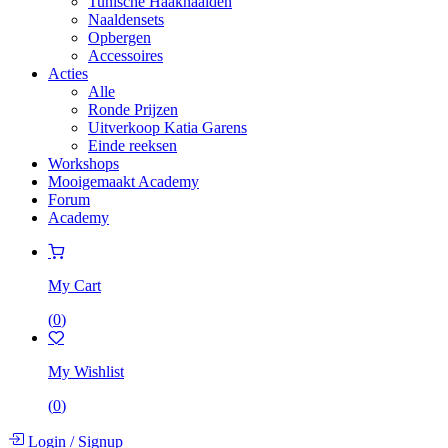
Tunische Haaknaalden
Naaldensets
Opbergen
Accessoires
Acties
Alle
Ronde Prijzen
Uitverkoop Katia Garens
Einde reeksen
Workshops
Mooigemaakt Academy
Forum
Academy
My Cart
(
0
)
My Wishlist
(
0
)
Login
/
Signup