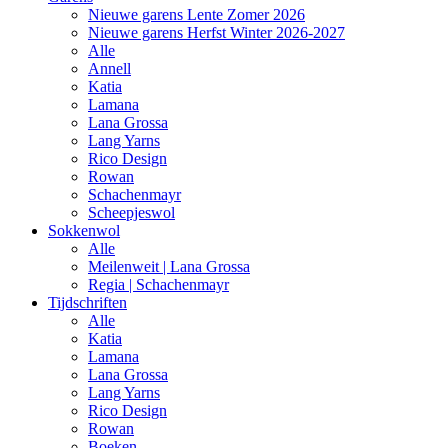
Nieuwe garens Lente Zomer 2026
Nieuwe garens Herfst Winter 2026-2027
Alle
Annell
Katia
Lamana
Lana Grossa
Lang Yarns
Rico Design
Rowan
Schachenmayr
Scheepjeswol
Sokkenwol
Alle
Meilenweit | Lana Grossa
Regia | Schachenmayr
Tijdschriften
Alle
Katia
Lamana
Lana Grossa
Lang Yarns
Rico Design
Rowan
Boeken