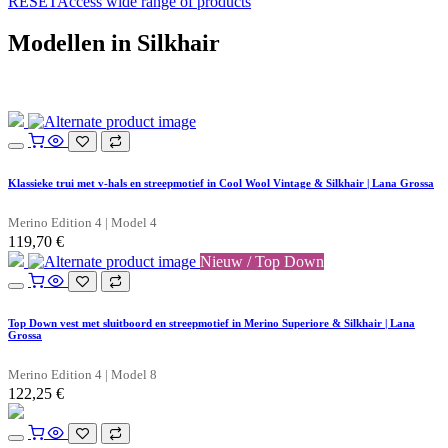
RESETAccess wide range of products
Modellen in Silkhair
Klassieke trui met v-hals en streepmotief in Cool Wool Vintage & Silkhair | Lana Grossa
Merino Edition 4 | Model 4
119,70
€
Nieuw / Top Down
Top Down vest met sluitboord en streepmotief in Merino Superiore & Silkhair | Lana
Grossa
Merino Edition 4 | Model 8
122,25
€