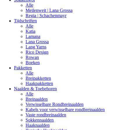
Alle
Meilenweit | Lana Grossa
Regia | Schachenmayr
Tijdschriften
Alle
Katia
Lamana
Lana Grossa
Lang Yarns
Rico Design
Rowan
Boeken
Pakketten
Alle
Breipakketten
Haakpakketten
Naalden & Toebehoren
Alle
Breinaalden
Verwisselbare Rondbreinaalden
Kabels voor verwisselbare rondbreinaalden
Vaste rondbreinaalden
Sokkennaalden
Haaknaalden