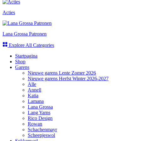
Acties
Lana Grossa Patronen
Explore All Categories
Startpagina
Shop
Garens
Nieuwe garens Lente Zomer 2026
Nieuwe garens Herfst Winter 2026-2027
Alle
Annell
Katia
Lamana
Lana Grossa
Lang Yarns
Rico Design
Rowan
Schachenmayr
Scheepjeswol
Sokkenwol