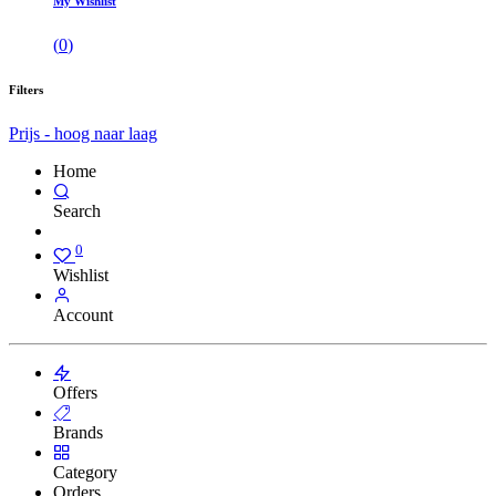
My Wishlist
(
0
)
Filters
Prijs - hoog naar laag
Home
Search
0
Wishlist
Account
Offers
Brands
Category
Orders