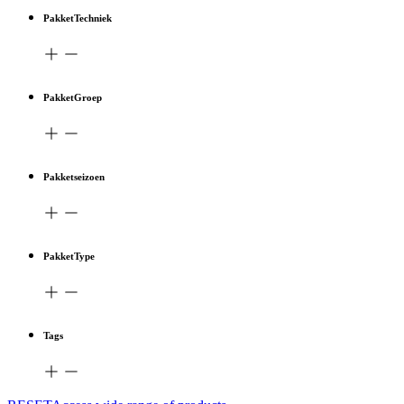
PakketTechniek
PakketGroep
Pakketseizoen
PakketType
Tags