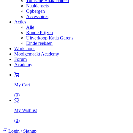
Tunische Haaknaalden
Naaldensets
Opbergen
Accessoires
Acties
Alle
Ronde Prijzen
Uitverkoop Katia Garens
Einde reeksen
Workshops
Mooigemaakt Academy
Forum
Academy
My Cart
(
0
)
My Wishlist
(
0
)
Login
/
Signup