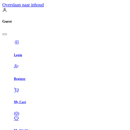
Overslaan naar inhoud
Guest
Login
Register
My Cart
(
0
)