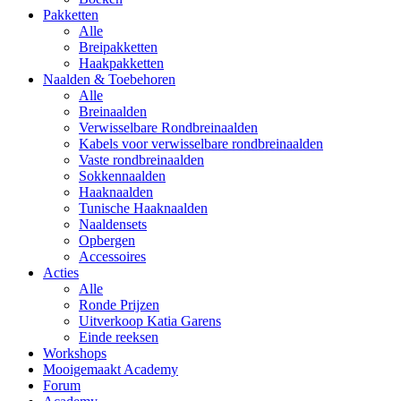
Pakketten
Alle
Breipakketten
Haakpakketten
Naalden & Toebehoren
Alle
Breinaalden
Verwisselbare Rondbreinaalden
Kabels voor verwisselbare rondbreinaalden
Vaste rondbreinaalden
Sokkennaalden
Haaknaalden
Tunische Haaknaalden
Naaldensets
Opbergen
Accessoires
Acties
Alle
Ronde Prijzen
Uitverkoop Katia Garens
Einde reeksen
Workshops
Mooigemaakt Academy
Forum