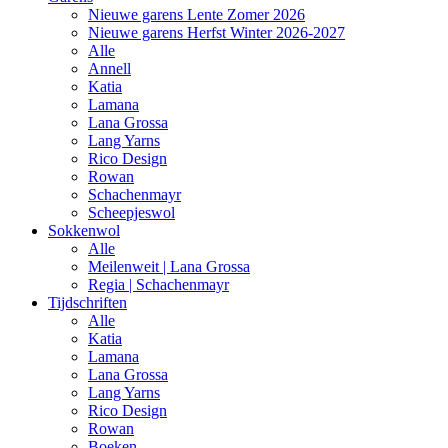
Nieuwe garens Lente Zomer 2026
Nieuwe garens Herfst Winter 2026-2027
Alle
Annell
Katia
Lamana
Lana Grossa
Lang Yarns
Rico Design
Rowan
Schachenmayr
Scheepjeswol
Sokkenwol
Alle
Meilenweit | Lana Grossa
Regia | Schachenmayr
Tijdschriften
Alle
Katia
Lamana
Lana Grossa
Lang Yarns
Rico Design
Rowan
Boeken