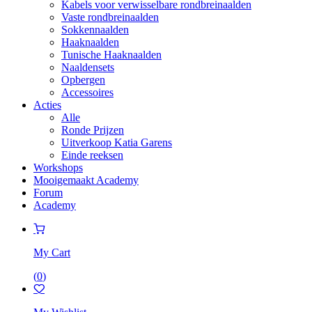
Kabels voor verwisselbare rondbreinaalden
Vaste rondbreinaalden
Sokkennaalden
Haaknaalden
Tunische Haaknaalden
Naaldensets
Opbergen
Accessoires
Acties
Alle
Ronde Prijzen
Uitverkoop Katia Garens
Einde reeksen
Workshops
Mooigemaakt Academy
Forum
Academy
My Cart
(
0
)