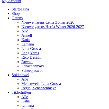
My Account
Startpagina
Shop
Garens
Nieuwe garens Lente Zomer 2026
Nieuwe garens Herfst Winter 2026-2027
Alle
Annell
Katia
Lamana
Lana Grossa
Lang Yarns
Rico Design
Rowan
Schachenmayr
Scheepjeswol
Sokkenwol
Alle
Meilenweit | Lana Grossa
Regia | Schachenmayr
Tijdschriften
Alle
Katia
Lamana