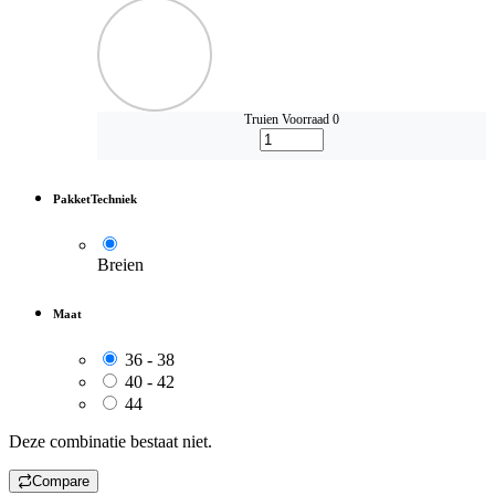
Truien
Voorraad 0
PakketTechniek
Breien
Maat
36 - 38
40 - 42
44
Deze combinatie bestaat niet.
Compare