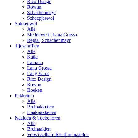
Rico Design
Rowan
Schachenmayr
Scheepjeswol
Sokkenwol
Alle
Meilenweit | Lana Grossa
Regia | Schachenmayr
Tijdschriften
Alle
Katia
Lamana
Lana Grossa
Lang Yarns
Rico Design
Rowan
Boeken
Pakketten
Alle
Breipakketten
Haakpakketten
Naalden & Toebehoren
Alle
Breinaalden
Verwisselbare Rondbreinaalden