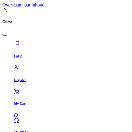
Overslaan naar inhoud
Guest
Login
Register
My Cart
(
0
)