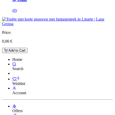
My Wishlist
(
0
)
Price:
0,00
€
Add to Cart
Home
Search
0
Wishlist
Account
Offers