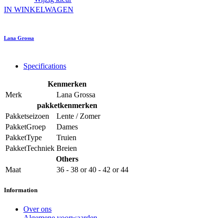
IN WINKELWAGEN
Lana Grossa
Specifications
Kenmerken
Merk
Lana Grossa
pakketkenmerken
Pakketseizoen
Lente / Zomer
PakketGroep
Dames
PakketType
Truien
PakketTechniek
Breien
Others
Maat
36 - 38
or
40 - 42
or
44
Information
Over ons
Algemene voorwaarden