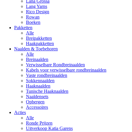
Lana Grossa
Lang Yarns
Rico Design
Rowan
Boeken
Pakketten
Alle
Breipakketten
Haakpakketten
Naalden & Toebehoren
Alle
Breinaalden
Verwisselbare Rondbreinaalden
Kabels voor verwisselbare rondbreinaalden
Vaste rondbreinaalden
Sokkennaalden
Haaknaalden
Tunische Haaknaalden
Naaldensets
Opbergen
Accessoires
Acties
Alle
Ronde Prijzen
Uitverkoop Katia Garens