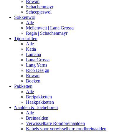
Rowan
Schachenmayr
Scheepjeswol
Sokkenwol
Alle
Meilenweit | Lana Grossa
Regia | Schachenmayr
Tijdschriften
Alle
Katia
Lamana
Lana Grossa
Lang Yarns
Rico Design
Rowan
Boeken
Pakketten
Alle
Breipakketten
Haakpakketten
Naalden & Toebehoren
Alle
Breinaalden
Verwisselbare Rondbreinaalden
Kabels voor verwisselbare rondbreinaalden