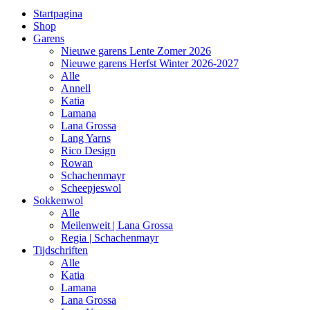
Startpagina
Shop
Garens
Nieuwe garens Lente Zomer 2026
Nieuwe garens Herfst Winter 2026-2027
Alle
Annell
Katia
Lamana
Lana Grossa
Lang Yarns
Rico Design
Rowan
Schachenmayr
Scheepjeswol
Sokkenwol
Alle
Meilenweit | Lana Grossa
Regia | Schachenmayr
Tijdschriften
Alle
Katia
Lamana
Lana Grossa