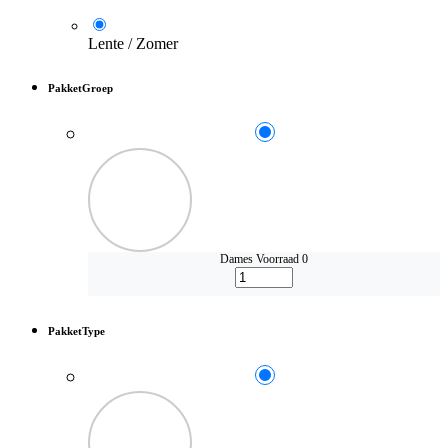
Lente / Zomer
PakketGroep
Dames
Voorraad 0
PakketType