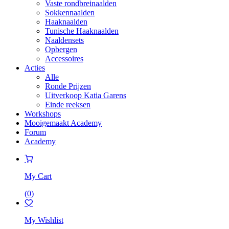
Vaste rondbreinaalden
Sokkennaalden
Haaknaalden
Tunische Haaknaalden
Naaldensets
Opbergen
Accessoires
Acties
Alle
Ronde Prijzen
Uitverkoop Katia Garens
Einde reeksen
Workshops
Mooigemaakt Academy
Forum
Academy
My Cart
(
0
)
My Wishlist