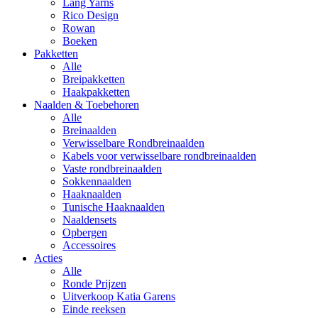
Lang Yarns
Rico Design
Rowan
Boeken
Pakketten
Alle
Breipakketten
Haakpakketten
Naalden & Toebehoren
Alle
Breinaalden
Verwisselbare Rondbreinaalden
Kabels voor verwisselbare rondbreinaalden
Vaste rondbreinaalden
Sokkennaalden
Haaknaalden
Tunische Haaknaalden
Naaldensets
Opbergen
Accessoires
Acties
Alle
Ronde Prijzen
Uitverkoop Katia Garens
Einde reeksen