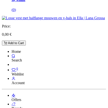
My Wishlist
(
0
)
Price:
0,00
€
Add to Cart
Home
Search
0
Wishlist
Account
Offers