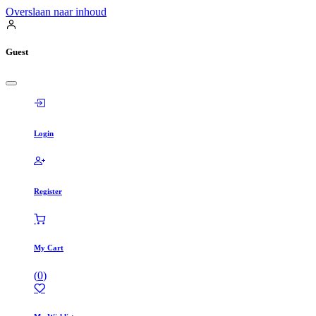
Overslaan naar inhoud
Guest
Login
Register
My Cart
(
0
)