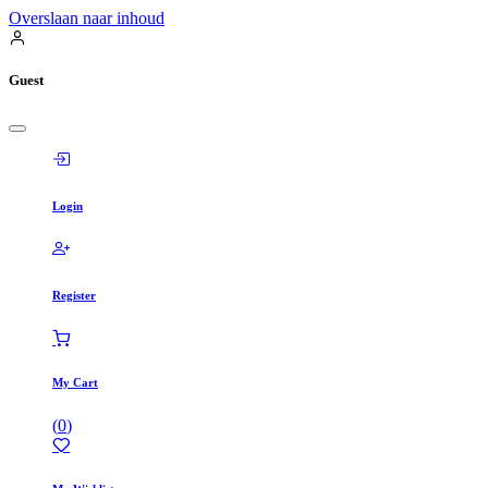
Overslaan naar inhoud
Guest
Login
Register
My Cart
(
0
)