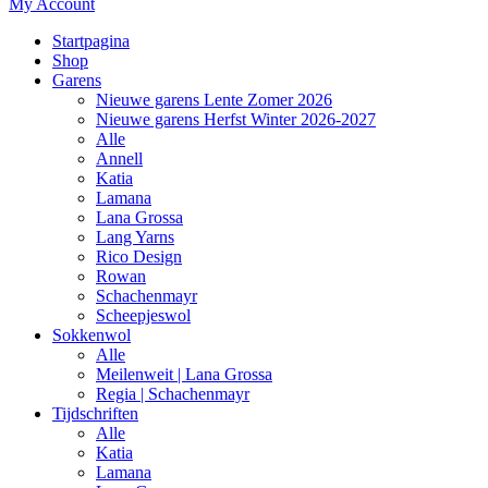
My Account
Startpagina
Shop
Garens
Nieuwe garens Lente Zomer 2026
Nieuwe garens Herfst Winter 2026-2027
Alle
Annell
Katia
Lamana
Lana Grossa
Lang Yarns
Rico Design
Rowan
Schachenmayr
Scheepjeswol
Sokkenwol
Alle
Meilenweit | Lana Grossa
Regia | Schachenmayr
Tijdschriften
Alle
Katia
Lamana