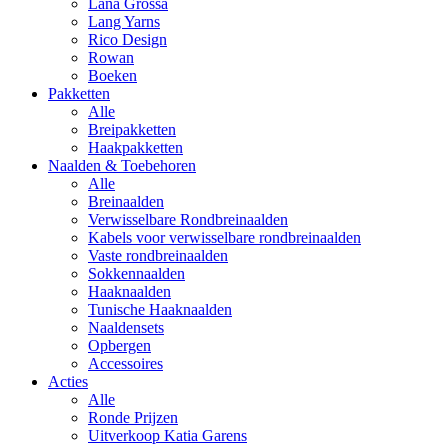
Lana Grossa
Lang Yarns
Rico Design
Rowan
Boeken
Pakketten
Alle
Breipakketten
Haakpakketten
Naalden & Toebehoren
Alle
Breinaalden
Verwisselbare Rondbreinaalden
Kabels voor verwisselbare rondbreinaalden
Vaste rondbreinaalden
Sokkennaalden
Haaknaalden
Tunische Haaknaalden
Naaldensets
Opbergen
Accessoires
Acties
Alle
Ronde Prijzen
Uitverkoop Katia Garens