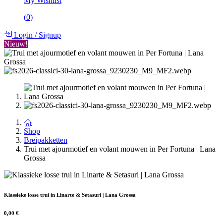
My Wishlist
(
0
)
Login
/
Signup
Nieuw!
Shop
Breipakketten
Trui met ajourmotief en volant mouwen in Per Fortuna | Lana
Grossa
Klassieke losse trui in Linarte & Setasuri | Lana Grossa
0,00
€