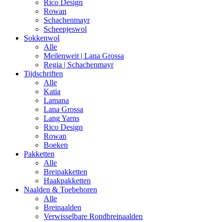
Rico Design
Rowan
Schachenmayr
Scheepjeswol
Sokkenwol
Alle
Meilenweit | Lana Grossa
Regia | Schachenmayr
Tijdschriften
Alle
Katia
Lamana
Lana Grossa
Lang Yarns
Rico Design
Rowan
Boeken
Pakketten
Alle
Breipakketten
Haakpakketten
Naalden & Toebehoren
Alle
Breinaalden
Verwisselbare Rondbreinaalden