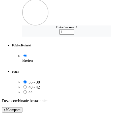
Truien
Voorraad 1
PakketTechniek
Breien
Maat
36 - 38
40 - 42
44
Deze combinatie bestaat niet.
Compare