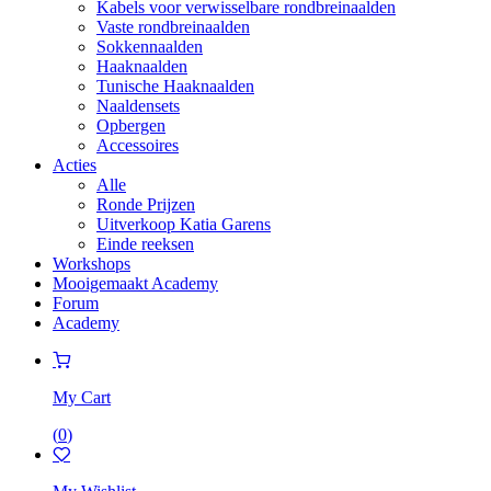
Kabels voor verwisselbare rondbreinaalden
Vaste rondbreinaalden
Sokkennaalden
Haaknaalden
Tunische Haaknaalden
Naaldensets
Opbergen
Accessoires
Acties
Alle
Ronde Prijzen
Uitverkoop Katia Garens
Einde reeksen
Workshops
Mooigemaakt Academy
Forum
Academy
My Cart
(
0
)