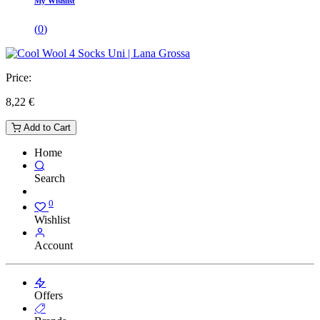
My Wishlist
(
0
)
Price:
8,22
€
Add to Cart
Home
Search
0
Wishlist
Account
Offers