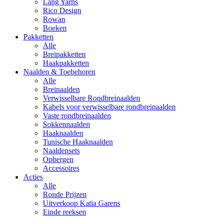
Lang Yarns
Rico Design
Rowan
Boeken
Pakketten
Alle
Breipakketten
Haakpakketten
Naalden & Toebehoren
Alle
Breinaalden
Verwisselbare Rondbreinaalden
Kabels voor verwisselbare rondbreinaalden
Vaste rondbreinaalden
Sokkennaalden
Haaknaalden
Tunische Haaknaalden
Naaldensets
Opbergen
Accessoires
Acties
Alle
Ronde Prijzen
Uitverkoop Katia Garens
Einde reeksen