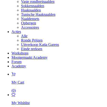
Vaste rondbreinaalden
Sokkennaalden
Haaknaalden
Tunische Haaknaalden
Naaldensets
Opbergen
Accessoires
Acties
Alle
Ronde Prijzen
Uitverkoop Katia Garens
Einde reeksen
Workshops
Mooigemaakt Academy
Forum
Academy
My Cart
(
0
)
My Wishlist