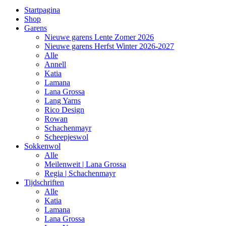
Startpagina
Shop
Garens
Nieuwe garens Lente Zomer 2026
Nieuwe garens Herfst Winter 2026-2027
Alle
Annell
Katia
Lamana
Lana Grossa
Lang Yarns
Rico Design
Rowan
Schachenmayr
Scheepjeswol
Sokkenwol
Alle
Meilenweit | Lana Grossa
Regia | Schachenmayr
Tijdschriften
Alle
Katia
Lamana
Lana Grossa