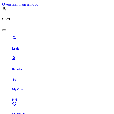
Overslaan naar inhoud
Guest
Login
Register
My Cart
(
0
)