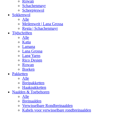
Rowan
Schachenmayr
Scheepjeswol
Sokkenwol
Alle
Meilenweit | Lana Grossa
Regia | Schachenmayr
Tijdschriften
Alle
Katia
Lamana
Lana Grossa
Lang Yarns
Rico Design
Rowan
Boeken
Pakketten
Alle
Breipakketten
Haakpakketten
Naalden & Toebehoren
Alle
Breinaalden
Verwisselbare Rondbreinaalden
Kabels voor verwisselbare rondbreinaalden