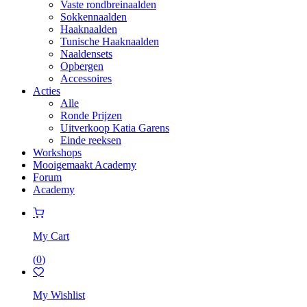
Vaste rondbreinaalden
Sokkennaalden
Haaknaalden
Tunische Haaknaalden
Naaldensets
Opbergen
Accessoires
Acties
Alle
Ronde Prijzen
Uitverkoop Katia Garens
Einde reeksen
Workshops
Mooigemaakt Academy
Forum
Academy
My Cart
(
0
)
My Wishlist