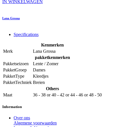
IN WINKELWAGEN
Lana Grossa
Specifications
Kenmerken
Merk
Lana Grossa
pakketkenmerken
Pakketseizoen
Lente / Zomer
PakketGroep
Dames
PakketType
Kleedjes
PakketTechniek
Breien
Others
Maat
36 - 38
or
40 - 42
or
44 - 46
or
48 - 50
Information
Over ons
Algemene voorwaarden