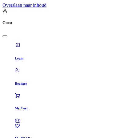
Overslaan naar inhoud
Guest
Login
Register
My Cart
(
0
)