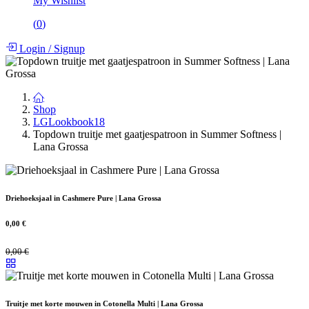
My Wishlist
(
0
)
Login
/
Signup
Shop
LGLookbook18
Topdown truitje met gaatjespatroon in Summer Softness |
Lana Grossa
Driehoeksjaal in Cashmere Pure | Lana Grossa
0,00
€
0,00
€
Truitje met korte mouwen in Cotonella Multi | Lana Grossa