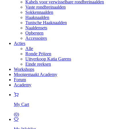
Kabels voor verwisselbare rondbreinaalden
Vaste rondbreinaalden
Sokkennaalden
Haaknaalden
Tunische Haaknaalden
Naaldensets
Opbergen
Accessoires
Acties
Alle
Ronde Prijzen
Uitverkoop Katia Garens
Einde reeksen
Workshops
Mooigemaakt Academy
Forum
Academy
My Cart
(
0
)