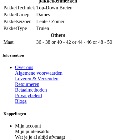
pakketkenmerken
PakketTechniek
Top-Down Breien
PakketGroep
Dames
Pakketseizoen
Lente / Zomer
PakketType
Truien
Others
Maat
36 - 38
or
40 - 42
or
44 - 46
or
48 - 50
Information
Over ons
Algemene voorwaarden
Leveren & Verzenden
Retourneren
Betaalmethoden
Privacybeleid
Blogs
Koppelingen
Mijn account
Mijn puntensaldo
Wat je je al altijd afvraagt