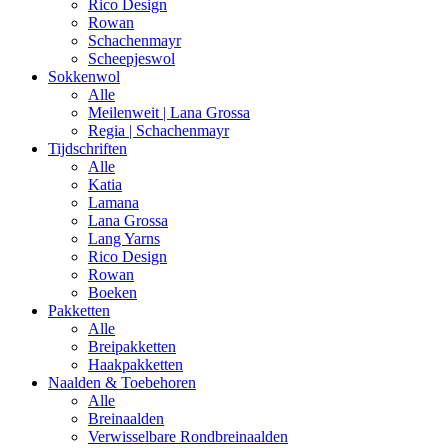
Rico Design
Rowan
Schachenmayr
Scheepjeswol
Sokkenwol
Alle
Meilenweit | Lana Grossa
Regia | Schachenmayr
Tijdschriften
Alle
Katia
Lamana
Lana Grossa
Lang Yarns
Rico Design
Rowan
Boeken
Pakketten
Alle
Breipakketten
Haakpakketten
Naalden & Toebehoren
Alle
Breinaalden
Verwisselbare Rondbreinaalden