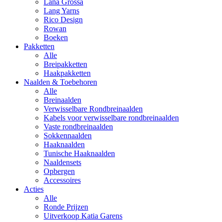
Lana Grossa
Lang Yarns
Rico Design
Rowan
Boeken
Pakketten
Alle
Breipakketten
Haakpakketten
Naalden & Toebehoren
Alle
Breinaalden
Verwisselbare Rondbreinaalden
Kabels voor verwisselbare rondbreinaalden
Vaste rondbreinaalden
Sokkennaalden
Haaknaalden
Tunische Haaknaalden
Naaldensets
Opbergen
Accessoires
Acties
Alle
Ronde Prijzen
Uitverkoop Katia Garens