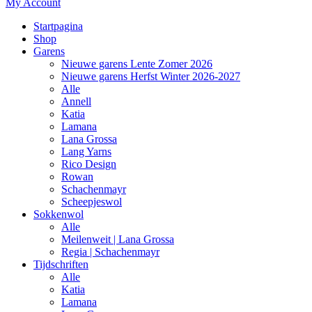
My Account
Startpagina
Shop
Garens
Nieuwe garens Lente Zomer 2026
Nieuwe garens Herfst Winter 2026-2027
Alle
Annell
Katia
Lamana
Lana Grossa
Lang Yarns
Rico Design
Rowan
Schachenmayr
Scheepjeswol
Sokkenwol
Alle
Meilenweit | Lana Grossa
Regia | Schachenmayr
Tijdschriften
Alle
Katia
Lamana