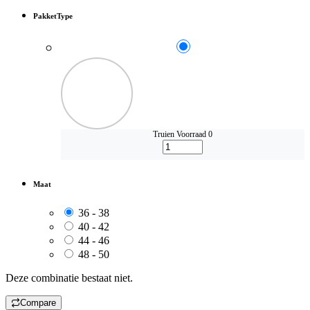
PakketType
Truien
Voorraad 0
Maat
36 - 38
40 - 42
44 - 46
48 - 50
Deze combinatie bestaat niet.
Compare