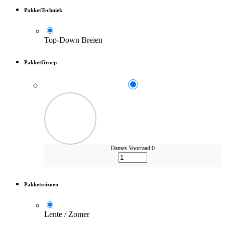
PakketTechniek
Top-Down Breien
PakketGroep
Dames
Voorraad 0
Pakketseizoen
Lente / Zomer