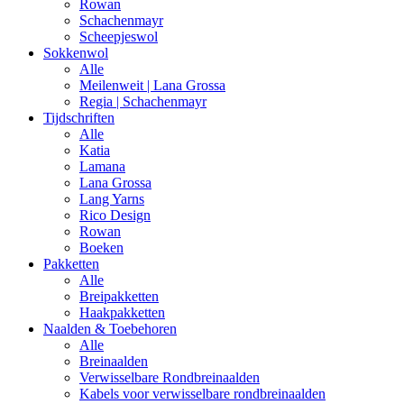
Rowan
Schachenmayr
Scheepjeswol
Sokkenwol
Alle
Meilenweit | Lana Grossa
Regia | Schachenmayr
Tijdschriften
Alle
Katia
Lamana
Lana Grossa
Lang Yarns
Rico Design
Rowan
Boeken
Pakketten
Alle
Breipakketten
Haakpakketten
Naalden & Toebehoren
Alle
Breinaalden
Verwisselbare Rondbreinaalden
Kabels voor verwisselbare rondbreinaalden