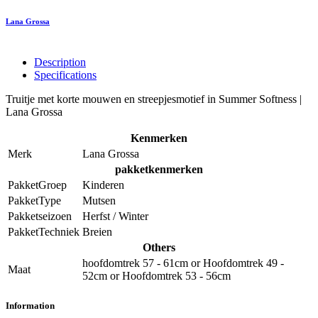
Lana Grossa
Description
Specifications
Truitje met korte mouwen en streepjesmotief in Summer Softness |
Lana Grossa
Kenmerken
Merk
Lana Grossa
pakketkenmerken
PakketGroep
Kinderen
PakketType
Mutsen
Pakketseizoen
Herfst / Winter
PakketTechniek
Breien
Others
hoofdomtrek 57 - 61cm
or
Hoofdomtrek 49 -
Maat
52cm
or
Hoofdomtrek 53 - 56cm
Information