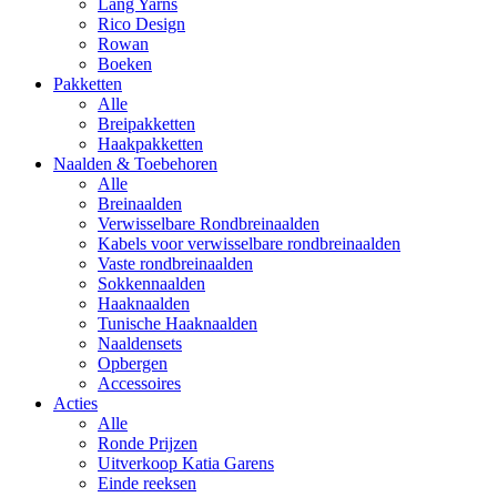
Lang Yarns
Rico Design
Rowan
Boeken
Pakketten
Alle
Breipakketten
Haakpakketten
Naalden & Toebehoren
Alle
Breinaalden
Verwisselbare Rondbreinaalden
Kabels voor verwisselbare rondbreinaalden
Vaste rondbreinaalden
Sokkennaalden
Haaknaalden
Tunische Haaknaalden
Naaldensets
Opbergen
Accessoires
Acties
Alle
Ronde Prijzen
Uitverkoop Katia Garens
Einde reeksen