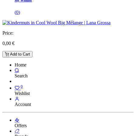
My Wishlist
(
0
)
Price:
0,00
€
Add to Cart
Home
Search
0
Wishlist
Account
Offers