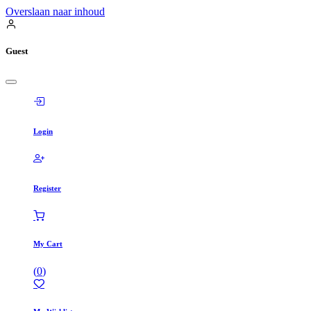
Overslaan naar inhoud
Guest
Login
Register
My Cart
(
0
)