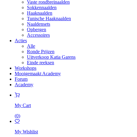
Vaste rondbreinaalden
Sokkennaalden
Haaknaalden
Tunische Haaknaalden
Naaldensets
Opbergen
Accessoires
Acties
Alle
Ronde Prijzen
Uitverkoop Katia Garens
Einde reeksen
Workshops
Mooigemaakt Academy
Forum
Academy
My Cart
(
0
)
My Wishlist