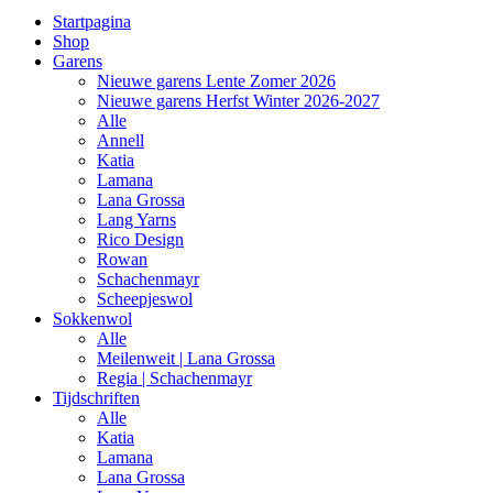
Startpagina
Shop
Garens
Nieuwe garens Lente Zomer 2026
Nieuwe garens Herfst Winter 2026-2027
Alle
Annell
Katia
Lamana
Lana Grossa
Lang Yarns
Rico Design
Rowan
Schachenmayr
Scheepjeswol
Sokkenwol
Alle
Meilenweit | Lana Grossa
Regia | Schachenmayr
Tijdschriften
Alle
Katia
Lamana
Lana Grossa