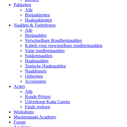
Pakketten
Alle
Breipakketten
Haakpakketten
Naalden & Toebehoren
Alle
Breinaalden
Verwisselbare Rondbreinaalden
Kabels voor verwisselbare rondbreinaalden
Vaste rondbreinaalden
Sokkennaalden
Haaknaalden
Tunische Haaknaalden
Naaldensets
Opbergen
Accessoires
Acties
Alle
Ronde Prijzen
Uitverkoop Katia Garens
Einde reeksen
Workshops
Mooigemaakt Academy
Forum