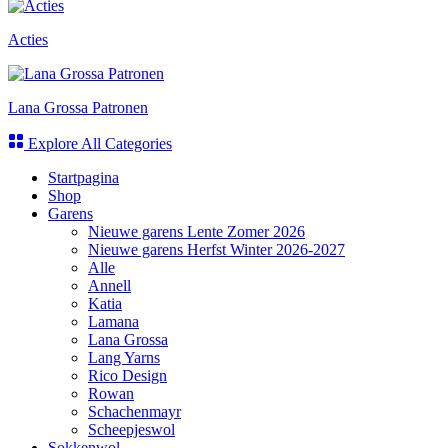
Acties
Lana Grossa Patronen
Explore All Categories
Startpagina
Shop
Garens
Nieuwe garens Lente Zomer 2026
Nieuwe garens Herfst Winter 2026-2027
Alle
Annell
Katia
Lamana
Lana Grossa
Lang Yarns
Rico Design
Rowan
Schachenmayr
Scheepjeswol
Sokkenwol