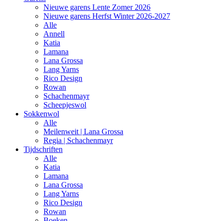
Nieuwe garens Lente Zomer 2026
Nieuwe garens Herfst Winter 2026-2027
Alle
Annell
Katia
Lamana
Lana Grossa
Lang Yarns
Rico Design
Rowan
Schachenmayr
Scheepjeswol
Sokkenwol
Alle
Meilenweit | Lana Grossa
Regia | Schachenmayr
Tijdschriften
Alle
Katia
Lamana
Lana Grossa
Lang Yarns
Rico Design
Rowan
Boeken