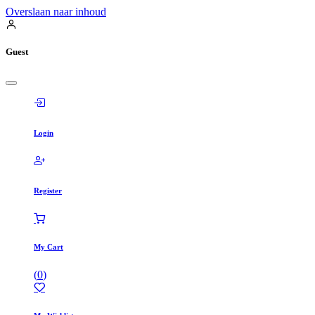
Overslaan naar inhoud
Guest
Login
Register
My Cart
(
0
)