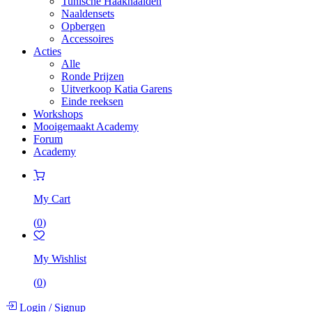
Tunische Haaknaalden
Naaldensets
Opbergen
Accessoires
Acties
Alle
Ronde Prijzen
Uitverkoop Katia Garens
Einde reeksen
Workshops
Mooigemaakt Academy
Forum
Academy
My Cart
(
0
)
My Wishlist
(
0
)
Login
/
Signup