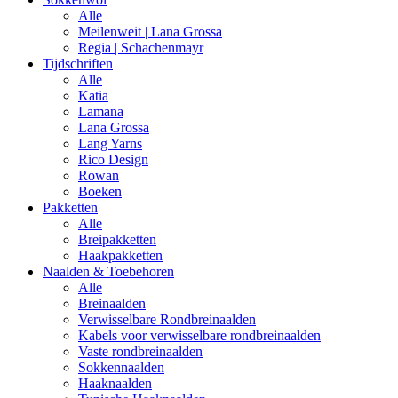
Alle
Meilenweit | Lana Grossa
Regia | Schachenmayr
Tijdschriften
Alle
Katia
Lamana
Lana Grossa
Lang Yarns
Rico Design
Rowan
Boeken
Pakketten
Alle
Breipakketten
Haakpakketten
Naalden & Toebehoren
Alle
Breinaalden
Verwisselbare Rondbreinaalden
Kabels voor verwisselbare rondbreinaalden
Vaste rondbreinaalden
Sokkennaalden
Haaknaalden