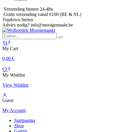
Verzending binnen 24-48u
Gratis verzending vanaf €100 (BE & NL)
Topdown breien
Advies nodig?
info@mooigemaakt.be
0
My Cart
0,00
€
0
My Wishlist
View Wishlist
Guest
My Account
Startpagina
Shop
Garens