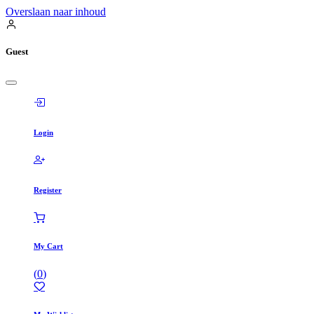
Overslaan naar inhoud
Guest
Login
Register
My Cart
(
0
)