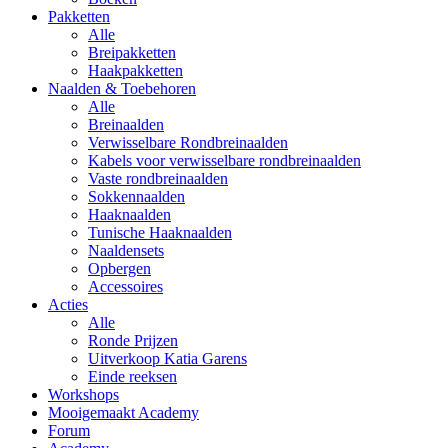
Pakketten
Alle
Breipakketten
Haakpakketten
Naalden & Toebehoren
Alle
Breinaalden
Verwisselbare Rondbreinaalden
Kabels voor verwisselbare rondbreinaalden
Vaste rondbreinaalden
Sokkennaalden
Haaknaalden
Tunische Haaknaalden
Naaldensets
Opbergen
Accessoires
Acties
Alle
Ronde Prijzen
Uitverkoop Katia Garens
Einde reeksen
Workshops
Mooigemaakt Academy
Forum