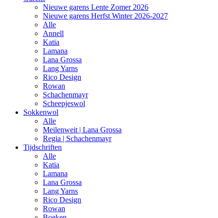
Nieuwe garens Lente Zomer 2026
Nieuwe garens Herfst Winter 2026-2027
Alle
Annell
Katia
Lamana
Lana Grossa
Lang Yarns
Rico Design
Rowan
Schachenmayr
Scheepjeswol
Sokkenwol
Alle
Meilenweit | Lana Grossa
Regia | Schachenmayr
Tijdschriften
Alle
Katia
Lamana
Lana Grossa
Lang Yarns
Rico Design
Rowan
Boeken