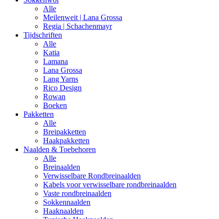
Alle
Meilenweit | Lana Grossa
Regia | Schachenmayr
Tijdschriften
Alle
Katia
Lamana
Lana Grossa
Lang Yarns
Rico Design
Rowan
Boeken
Pakketten
Alle
Breipakketten
Haakpakketten
Naalden & Toebehoren
Alle
Breinaalden
Verwisselbare Rondbreinaalden
Kabels voor verwisselbare rondbreinaalden
Vaste rondbreinaalden
Sokkennaalden
Haaknaalden