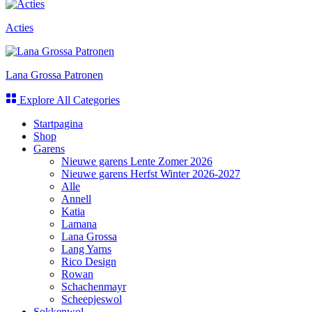
Acties
Lana Grossa Patronen
Explore All Categories
Startpagina
Shop
Garens
Nieuwe garens Lente Zomer 2026
Nieuwe garens Herfst Winter 2026-2027
Alle
Annell
Katia
Lamana
Lana Grossa
Lang Yarns
Rico Design
Rowan
Schachenmayr
Scheepjeswol
Sokkenwol