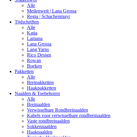
Alle
Meilenweit | Lana Grossa
Regia | Schachenmayr
Tijdschriften
Alle
Katia
Lamana
Lana Grossa
Lang Yarns
Rico Design
Rowan
Boeken
Pakketten
Alle
Breipakketten
Haakpakketten
Naalden & Toebehoren
Alle
Breinaalden
Verwisselbare Rondbreinaalden
Kabels voor verwisselbare rondbreinaalden
Vaste rondbreinaalden
Sokkennaalden
Haaknaalden