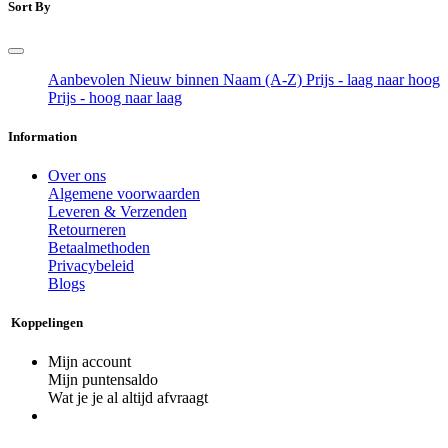
Sort By
Aanbevolen
Nieuw binnen
Naam (A-Z)
Prijs - laag naar hoog
Prijs - hoog naar laag
Information
Over ons
Algemene voorwaarden
Leveren & Verzenden
Retourneren
Betaalmethoden
Privacybeleid
Blogs
Koppelingen
Mijn account
Mijn puntensaldo
Wat je je al altijd afvraagt