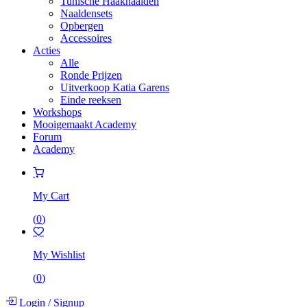
Tunische Haaknaalden
Naaldensets
Opbergen
Accessoires
Acties
Alle
Ronde Prijzen
Uitverkoop Katia Garens
Einde reeksen
Workshops
Mooigemaakt Academy
Forum
Academy
My Cart
(
0
)
My Wishlist
(
0
)
Login
/
Signup