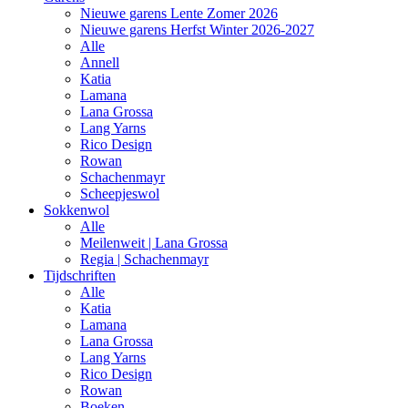
Nieuwe garens Lente Zomer 2026
Nieuwe garens Herfst Winter 2026-2027
Alle
Annell
Katia
Lamana
Lana Grossa
Lang Yarns
Rico Design
Rowan
Schachenmayr
Scheepjeswol
Sokkenwol
Alle
Meilenweit | Lana Grossa
Regia | Schachenmayr
Tijdschriften
Alle
Katia
Lamana
Lana Grossa
Lang Yarns
Rico Design
Rowan
Boeken