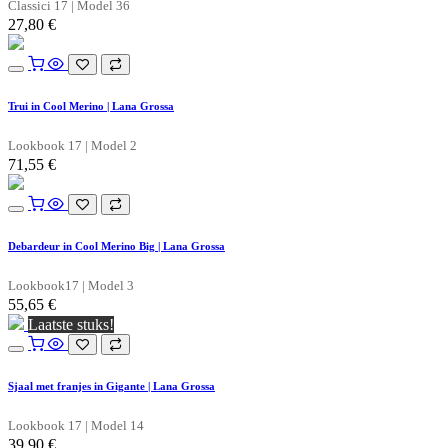
Classici 17 | Model 36
27,80
€
Trui in Cool Merino | Lana Grossa
Lookbook 17 | Model 2
71,55
€
Debardeur in Cool Merino Big | Lana Grossa
Lookbook17 | Model 3
55,65
€
Laatste stuks!
Sjaal met franjes in Gigante | Lana Grossa
Lookbook 17 | Model 14
39,90
€