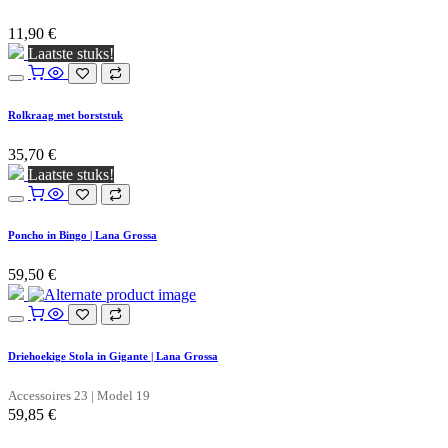
11,90
€
Laatste stuks!
Rolkraag met borststuk
35,70
€
Laatste stuks!
Poncho in Bingo | Lana Grossa
59,50
€
Driehoekige Stola in Gigante | Lana Grossa
Accessoires 23 | Model 19
59,85
€