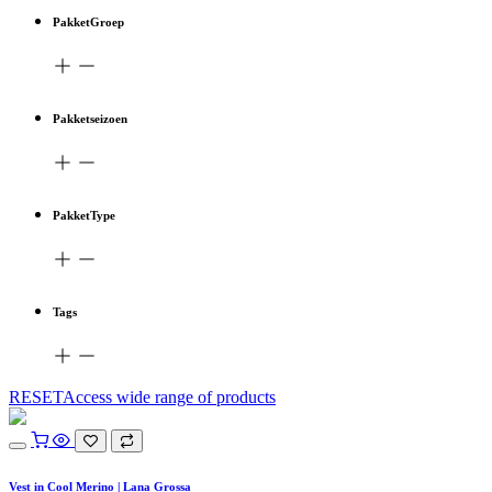
PakketGroep
Pakketseizoen
PakketType
Tags
RESETAccess wide range of products
Vest in Cool Merino | Lana Grossa