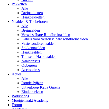
Pakketten
Alle
Breipakketten
Haakpakketten
Naalden & Toebehoren
Alle
Breinaalden
Verwisselbare Rondbreinaalden
Kabels voor verwisselbare rondbreinaalden
Vaste rondbreinaalden
Sokkennaalden
Haaknaalden
Tunische Haaknaalden
Naaldensets
Opbergen
Accessoires
Acties
Alle
Ronde Prijzen
Uitverkoop Katia Garens
Einde reeksen
Workshops
Mooigemaakt Academy
Forum