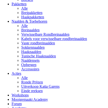
Pakketten
Alle
Breipakketten
Haakpakketten
Naalden & Toebehoren
Alle
Breinaalden
Verwisselbare Rondbreinaalden
Kabels voor verwisselbare rondbreinaalden
Vaste rondbreinaalden
Sokkennaalden
Haaknaalden
Tunische Haaknaalden
Naaldensets
Opbergen
Accessoires
Acties
Alle
Ronde Prijzen
Uitverkoop Katia Garens
Einde reeksen
Workshops
Mooigemaakt Academy
Forum