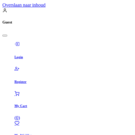
Overslaan naar inhoud
Guest
Login
Register
My Cart
(
0
)