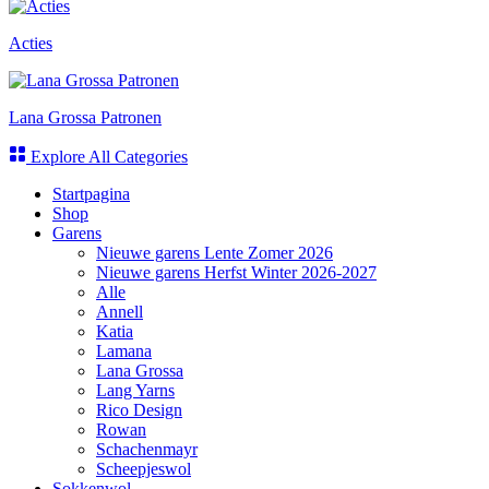
Acties
Lana Grossa Patronen
Explore All Categories
Startpagina
Shop
Garens
Nieuwe garens Lente Zomer 2026
Nieuwe garens Herfst Winter 2026-2027
Alle
Annell
Katia
Lamana
Lana Grossa
Lang Yarns
Rico Design
Rowan
Schachenmayr
Scheepjeswol
Sokkenwol