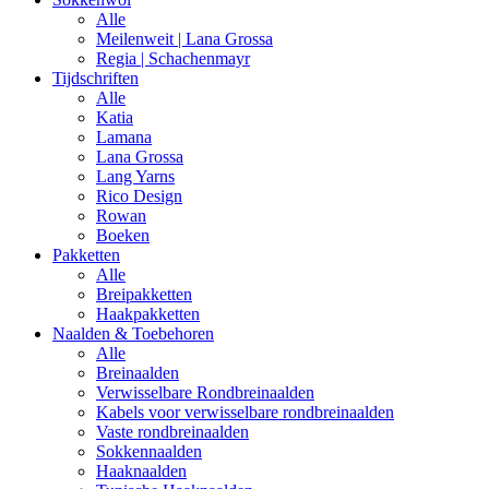
Alle
Meilenweit | Lana Grossa
Regia | Schachenmayr
Tijdschriften
Alle
Katia
Lamana
Lana Grossa
Lang Yarns
Rico Design
Rowan
Boeken
Pakketten
Alle
Breipakketten
Haakpakketten
Naalden & Toebehoren
Alle
Breinaalden
Verwisselbare Rondbreinaalden
Kabels voor verwisselbare rondbreinaalden
Vaste rondbreinaalden
Sokkennaalden
Haaknaalden