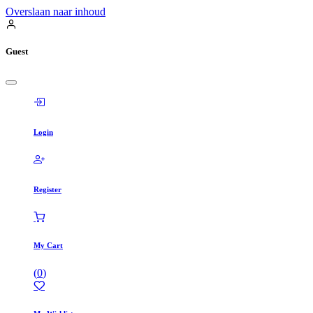
Overslaan naar inhoud
Guest
Login
Register
My Cart
(
0
)