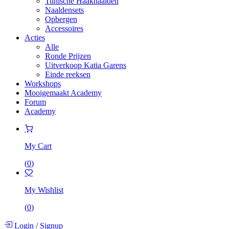
Tunische Haaknaalden
Naaldensets
Opbergen
Accessoires
Acties
Alle
Ronde Prijzen
Uitverkoop Katia Garens
Einde reeksen
Workshops
Mooigemaakt Academy
Forum
Academy
My Cart
(
0
)
My Wishlist
(
0
)
Login
/
Signup