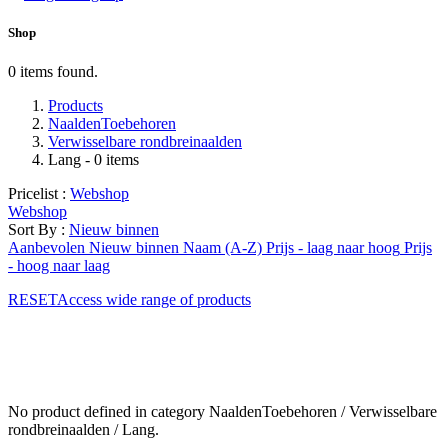
Shop
0 items found.
Products
NaaldenToebehoren
Verwisselbare rondbreinaalden
Lang
- 0 items
Pricelist :
Webshop
Webshop
Sort By :
Nieuw binnen
Aanbevolen
Nieuw binnen
Naam (A-Z)
Prijs - laag naar hoog
Prijs
- hoog naar laag
RESETAccess wide range of products
No product defined in category
NaaldenToebehoren / Verwisselbare
rondbreinaalden / Lang
.