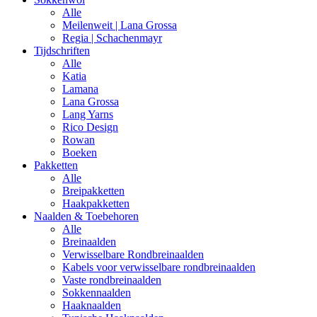
Alle
Meilenweit | Lana Grossa
Regia | Schachenmayr
Tijdschriften
Alle
Katia
Lamana
Lana Grossa
Lang Yarns
Rico Design
Rowan
Boeken
Pakketten
Alle
Breipakketten
Haakpakketten
Naalden & Toebehoren
Alle
Breinaalden
Verwisselbare Rondbreinaalden
Kabels voor verwisselbare rondbreinaalden
Vaste rondbreinaalden
Sokkennaalden
Haaknaalden