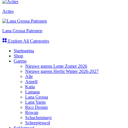
Acties
Lana Grossa Patronen
Explore All Categories
Startpagina
Shop
Garens
Nieuwe garens Lente Zomer 2026
Nieuwe garens Herfst Winter 2026-2027
Alle
Annell
Katia
Lamana
Lana Grossa
Lang Yarns
Rico Design
Rowan
Schachenmayr
Scheepjeswol
Sokkenwol