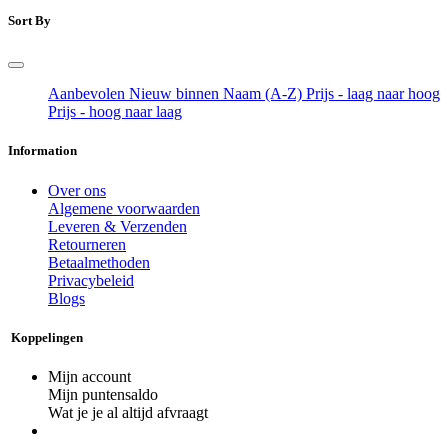
Sort By
Aanbevolen
Nieuw binnen
Naam (A-Z)
Prijs - laag naar hoog
Prijs - hoog naar laag
Information
Over ons
Algemene voorwaarden
Leveren & Verzenden
Retourneren
Betaalmethoden
Privacybeleid
Blogs
Koppelingen
Mijn account
Mijn puntensaldo
Wat je je al altijd afvraagt