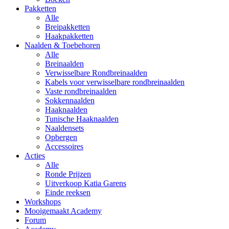
Pakketten
Alle
Breipakketten
Haakpakketten
Naalden & Toebehoren
Alle
Breinaalden
Verwisselbare Rondbreinaalden
Kabels voor verwisselbare rondbreinaalden
Vaste rondbreinaalden
Sokkennaalden
Haaknaalden
Tunische Haaknaalden
Naaldensets
Opbergen
Accessoires
Acties
Alle
Ronde Prijzen
Uitverkoop Katia Garens
Einde reeksen
Workshops
Mooigemaakt Academy
Forum