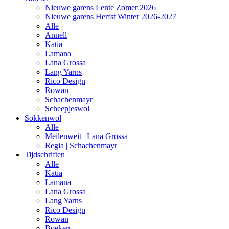
Nieuwe garens Lente Zomer 2026
Nieuwe garens Herfst Winter 2026-2027
Alle
Annell
Katia
Lamana
Lana Grossa
Lang Yarns
Rico Design
Rowan
Schachenmayr
Scheepjeswol
Sokkenwol
Alle
Meilenweit | Lana Grossa
Regia | Schachenmayr
Tijdschriften
Alle
Katia
Lamana
Lana Grossa
Lang Yarns
Rico Design
Rowan
Boeken