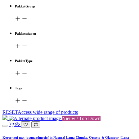
PakketGroep
Pakketseizoen
PakketType
Tags
RESETAccess wide range of products
Nieuw / Top Down
Korte trui met jacquardmotief in Natural Lama Chunky, Orsetto & Glamour | Lana