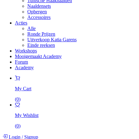
Tunische Haaknaalden
Naaldensets
Opbergen
Accessoires
Acties
Alle
Ronde Prijzen
Uitverkoop Katia Garens
Einde reeksen
Workshops
Mooigemaakt Academy
Forum
Academy
My Cart
(
0
)
My Wishlist
(
0
)
Login
/
Signup