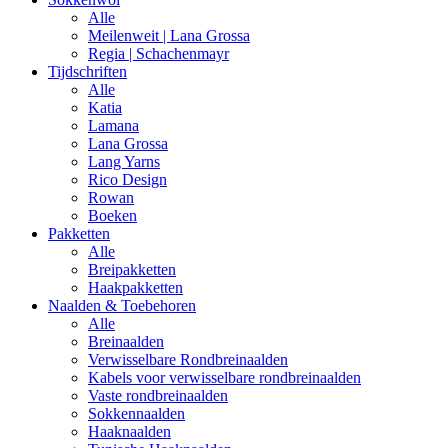
Alle
Meilenweit | Lana Grossa
Regia | Schachenmayr
Tijdschriften
Alle
Katia
Lamana
Lana Grossa
Lang Yarns
Rico Design
Rowan
Boeken
Pakketten
Alle
Breipakketten
Haakpakketten
Naalden & Toebehoren
Alle
Breinaalden
Verwisselbare Rondbreinaalden
Kabels voor verwisselbare rondbreinaalden
Vaste rondbreinaalden
Sokkennaalden
Haaknaalden