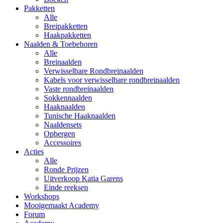
Pakketten
Alle
Breipakketten
Haakpakketten
Naalden & Toebehoren
Alle
Breinaalden
Verwisselbare Rondbreinaalden
Kabels voor verwisselbare rondbreinaalden
Vaste rondbreinaalden
Sokkennaalden
Haaknaalden
Tunische Haaknaalden
Naaldensets
Opbergen
Accessoires
Acties
Alle
Ronde Prijzen
Uitverkoop Katia Garens
Einde reeksen
Workshops
Mooigemaakt Academy
Forum