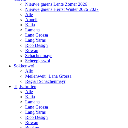
Nieuwe garens Lente Zomer 2026
Nieuwe garens Herfst Winter 2026-2027
Alle
Annell
Katia
Lamana
Lana Grossa
Lang Yarns
Rico Design
Rowan
Schachenmayr
Scheepjeswol
Sokkenwol
Alle
Meilenweit | Lana Grossa
Regia | Schachenmayr
Tijdschriften
Alle
Katia
Lamana
Lana Grossa
Lang Yarns
Rico Design
Rowan
Boeken