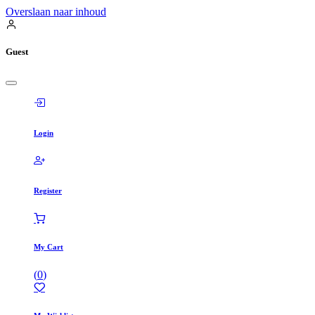
Overslaan naar inhoud
Guest
Login
Register
My Cart
(
0
)