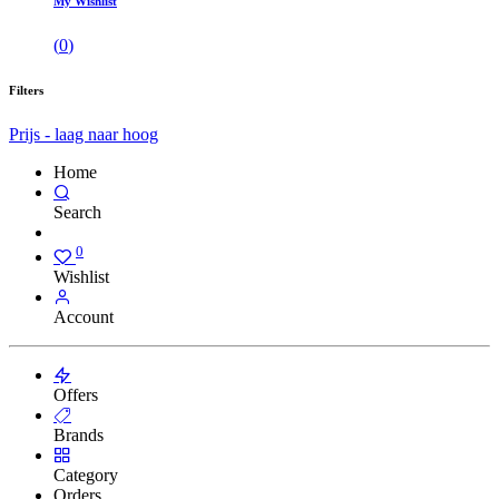
My Wishlist
(
0
)
Filters
Prijs - laag naar hoog
Home
Search
0
Wishlist
Account
Offers
Brands
Category
Orders