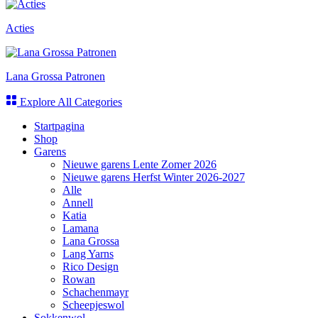
Acties
Lana Grossa Patronen
Explore All Categories
Startpagina
Shop
Garens
Nieuwe garens Lente Zomer 2026
Nieuwe garens Herfst Winter 2026-2027
Alle
Annell
Katia
Lamana
Lana Grossa
Lang Yarns
Rico Design
Rowan
Schachenmayr
Scheepjeswol
Sokkenwol