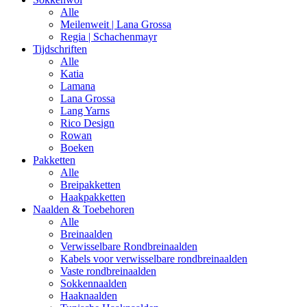
Alle
Meilenweit | Lana Grossa
Regia | Schachenmayr
Tijdschriften
Alle
Katia
Lamana
Lana Grossa
Lang Yarns
Rico Design
Rowan
Boeken
Pakketten
Alle
Breipakketten
Haakpakketten
Naalden & Toebehoren
Alle
Breinaalden
Verwisselbare Rondbreinaalden
Kabels voor verwisselbare rondbreinaalden
Vaste rondbreinaalden
Sokkennaalden
Haaknaalden