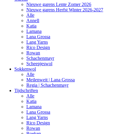
Nieuwe garens Lente Zomer 2026
Nieuwe garens Herfst Winter 2026-2027
Alle
Annell
Katia
Lamana
Lana Grossa
Lang Yarns
Rico Design
Rowan
Schachenmayr
Scheepjeswol
Sokkenwol
Alle
Meilenweit | Lana Grossa
Regia | Schachenmayr
Tijdschriften
Alle
Katia
Lamana
Lana Grossa
Lang Yarns
Rico Design
Rowan
Boeken