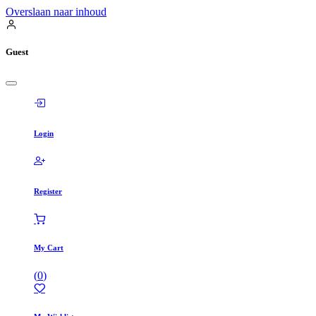
Overslaan naar inhoud
Guest
Login
Register
My Cart
(
0
)