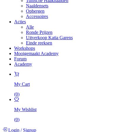
Tunische Haaknaalden
Naaldensets
Opbergen
Accessoires
Acties
Alle
Ronde Prijzen
Uitverkoop Katia Garens
Einde reeksen
Workshops
Mooigemaakt Academy
Forum
Academy
My Cart
(
0
)
My Wishlist
(
0
)
Login
/
Signup