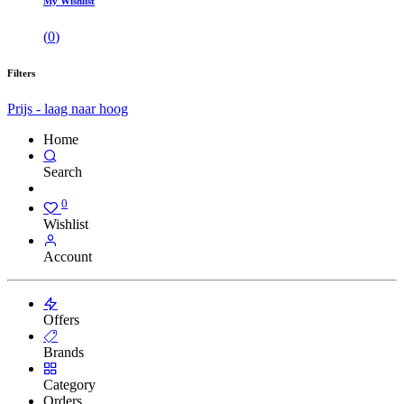
My Wishlist
(
0
)
Filters
Prijs - laag naar hoog
Home
Search
0
Wishlist
Account
Offers
Brands
Category
Orders