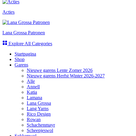
Acties
Lana Grossa Patronen
Explore All Categories
Startpagina
Shop
Garens
Nieuwe garens Lente Zomer 2026
Nieuwe garens Herfst Winter 2026-2027
Alle
Annell
Katia
Lamana
Lana Grossa
Lang Yarns
Rico Design
Rowan
Schachenmayr
Scheepjeswol
Sokkenwol