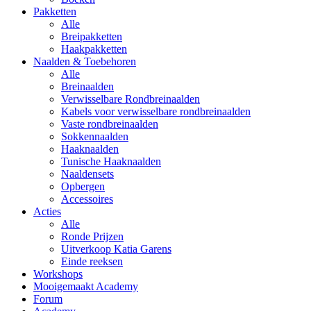
Pakketten
Alle
Breipakketten
Haakpakketten
Naalden & Toebehoren
Alle
Breinaalden
Verwisselbare Rondbreinaalden
Kabels voor verwisselbare rondbreinaalden
Vaste rondbreinaalden
Sokkennaalden
Haaknaalden
Tunische Haaknaalden
Naaldensets
Opbergen
Accessoires
Acties
Alle
Ronde Prijzen
Uitverkoop Katia Garens
Einde reeksen
Workshops
Mooigemaakt Academy
Forum