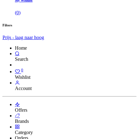
My Wishlist
(
0
)
Filters
Prijs - laag naar hoog
Home
Search
0
Wishlist
Account
Offers
Brands
Category
Orders