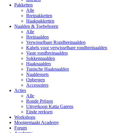
Pakketten
Alle
Breipakketten
Haakpakketten
Naalden & Toebehoren
Alle
Breinaalden
Verwisselbare Rondbreinaalden
Kabels voor verwisselbare rondbreinaalden
Vaste rondbreinaalden
Sokkennaalden
Haaknaalden
Tunische Haaknaalden
Naaldensets
Opbergen
Accessoires
Acties
Alle
Ronde Prijzen
Uitverkoop Katia Garens
Einde reeksen
Workshops
Mooigemaakt Academy
Forum