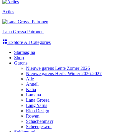
Acties
Lana Grossa Patronen
Explore All Categories
Startpagina
Shop
Garens
Nieuwe garens Lente Zomer 2026
Nieuwe garens Herfst Winter 2026-2027
Alle
Annell
Katia
Lamana
Lana Grossa
Lang Yarns
Rico Design
Rowan
Schachenmayr
Scheepjeswol
Sokkenwol