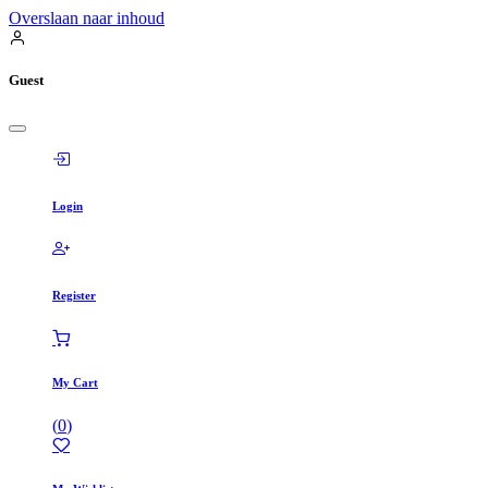
Overslaan naar inhoud
Guest
Login
Register
My Cart
(
0
)