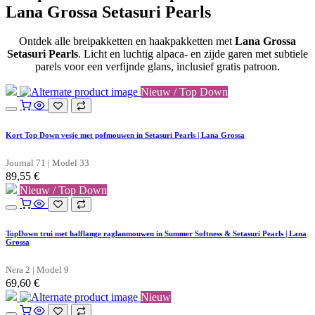
Lana Grossa Setasuri Pearls
Ontdek alle breipakketten en haakpakketten met
Lana Grossa
Setasuri Pearls
. Licht en luchtig alpaca- en zijde garen met subtiele
parels voor een verfijnde glans, inclusief gratis patroon.
Nieuw / Top Down
Kort Top Down vesje met pofmouwen in Setasuri Pearls | Lana Grossa
Journal 71 | Model 33
89,55
€
Nieuw / Top Down
TopDown trui met halflange raglanmouwen in Summer Softness & Setasuri Pearls | Lana
Grossa
Nera 2 | Model 9
69,60
€
Nieuw