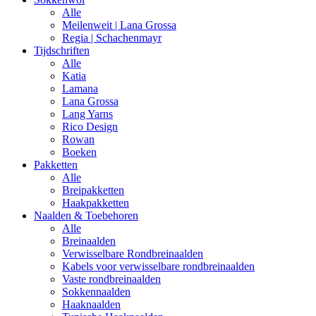
Alle
Meilenweit | Lana Grossa
Regia | Schachenmayr
Tijdschriften
Alle
Katia
Lamana
Lana Grossa
Lang Yarns
Rico Design
Rowan
Boeken
Pakketten
Alle
Breipakketten
Haakpakketten
Naalden & Toebehoren
Alle
Breinaalden
Verwisselbare Rondbreinaalden
Kabels voor verwisselbare rondbreinaalden
Vaste rondbreinaalden
Sokkennaalden
Haaknaalden