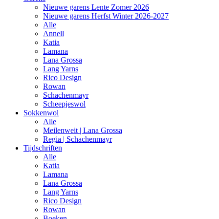
Nieuwe garens Lente Zomer 2026
Nieuwe garens Herfst Winter 2026-2027
Alle
Annell
Katia
Lamana
Lana Grossa
Lang Yarns
Rico Design
Rowan
Schachenmayr
Scheepjeswol
Sokkenwol
Alle
Meilenweit | Lana Grossa
Regia | Schachenmayr
Tijdschriften
Alle
Katia
Lamana
Lana Grossa
Lang Yarns
Rico Design
Rowan
Boeken