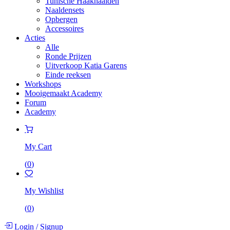
Tunische Haaknaalden
Naaldensets
Opbergen
Accessoires
Acties
Alle
Ronde Prijzen
Uitverkoop Katia Garens
Einde reeksen
Workshops
Mooigemaakt Academy
Forum
Academy
My Cart
(
0
)
My Wishlist
(
0
)
Login
/
Signup