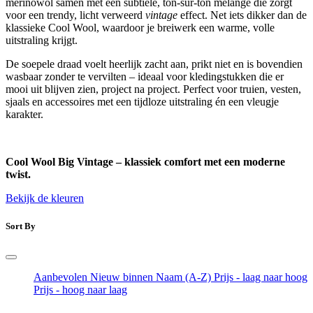
merinowol samen met een subtiele, ton-sur-ton melange die zorgt
voor een trendy, licht verweerd
vintage
effect. Net iets dikker dan de
klassieke Cool Wool, waardoor je breiwerk een warme, volle
uitstraling krijgt.
De soepele draad voelt heerlijk zacht aan, prikt niet en is bovendien
wasbaar zonder te vervilten – ideaal voor kledingstukken die er
mooi uit blijven zien, project na project. Perfect voor truien, vesten,
sjaals en accessoires met een tijdloze uitstraling én een vleugje
karakter.
Cool Wool Big Vintage – klassiek comfort met een moderne
twist.
Bekijk de kleuren
Sort By
Aanbevolen
Nieuw binnen
Naam (A-Z)
Prijs - laag naar hoog
Prijs - hoog naar laag