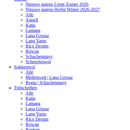
Nieuwe garens Lente Zomer 2026
Nieuwe garens Herfst Winter 2026-2027
Alle
Annell
Katia
Lamana
Lana Grossa
Lang Yarns
Rico Design
Rowan
Schachenmayr
Scheepjeswol
Sokkenwol
Alle
Meilenweit | Lana Grossa
Regia | Schachenmayr
Tijdschriften
Alle
Katia
Lamana
Lana Grossa
Lang Yarns
Rico Design
Rowan
Boeken