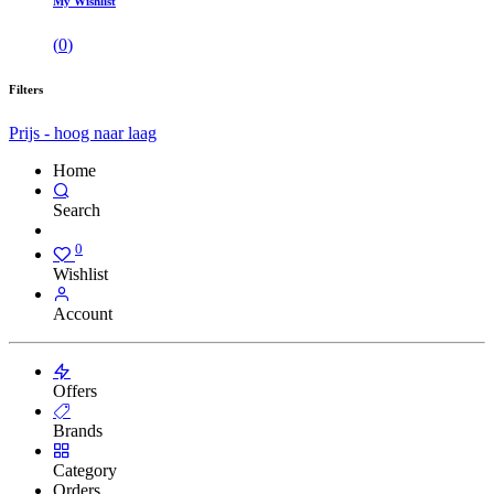
My Wishlist
(
0
)
Filters
Prijs - hoog naar laag
Home
Search
0
Wishlist
Account
Offers
Brands
Category
Orders