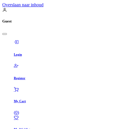
Overslaan naar inhoud
Guest
Login
Register
My Cart
(
0
)