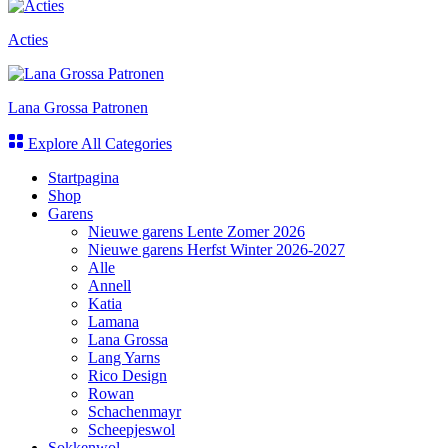
Acties
Lana Grossa Patronen
Explore All Categories
Startpagina
Shop
Garens
Nieuwe garens Lente Zomer 2026
Nieuwe garens Herfst Winter 2026-2027
Alle
Annell
Katia
Lamana
Lana Grossa
Lang Yarns
Rico Design
Rowan
Schachenmayr
Scheepjeswol
Sokkenwol