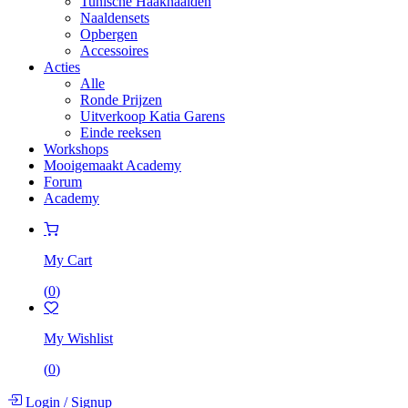
Tunische Haaknaalden
Naaldensets
Opbergen
Accessoires
Acties
Alle
Ronde Prijzen
Uitverkoop Katia Garens
Einde reeksen
Workshops
Mooigemaakt Academy
Forum
Academy
My Cart
(
0
)
My Wishlist
(
0
)
Login
/
Signup