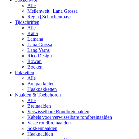
Alle
Meilenweit | Lana Grossa
Regia | Schachenmayr
Tijdschriften
Alle
Katia
Lamana
Lana Grossa
Lang Yarns
Rico Design
Rowan
Boeken
Pakketten
Alle
Breipakketten
Haakpakketten
Naalden & Toebehoren
Alle
Breinaalden
Verwisselbare Rondbreinaalden
Kabels voor verwisselbare rondbreinaalden
Vaste rondbreinaalden
Sokkennaalden
Haaknaalden