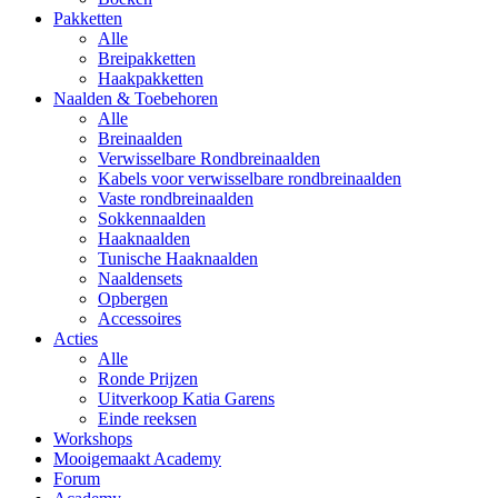
Pakketten
Alle
Breipakketten
Haakpakketten
Naalden & Toebehoren
Alle
Breinaalden
Verwisselbare Rondbreinaalden
Kabels voor verwisselbare rondbreinaalden
Vaste rondbreinaalden
Sokkennaalden
Haaknaalden
Tunische Haaknaalden
Naaldensets
Opbergen
Accessoires
Acties
Alle
Ronde Prijzen
Uitverkoop Katia Garens
Einde reeksen
Workshops
Mooigemaakt Academy
Forum