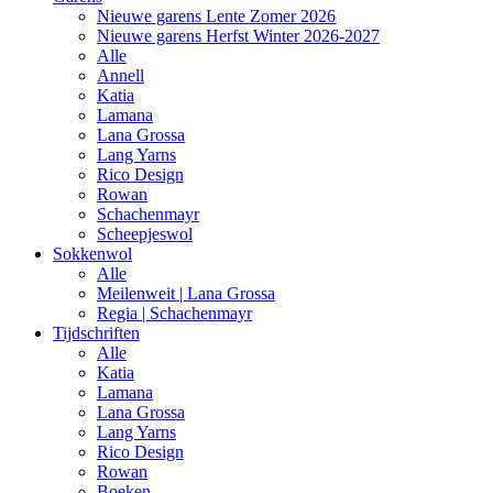
Nieuwe garens Lente Zomer 2026
Nieuwe garens Herfst Winter 2026-2027
Alle
Annell
Katia
Lamana
Lana Grossa
Lang Yarns
Rico Design
Rowan
Schachenmayr
Scheepjeswol
Sokkenwol
Alle
Meilenweit | Lana Grossa
Regia | Schachenmayr
Tijdschriften
Alle
Katia
Lamana
Lana Grossa
Lang Yarns
Rico Design
Rowan
Boeken