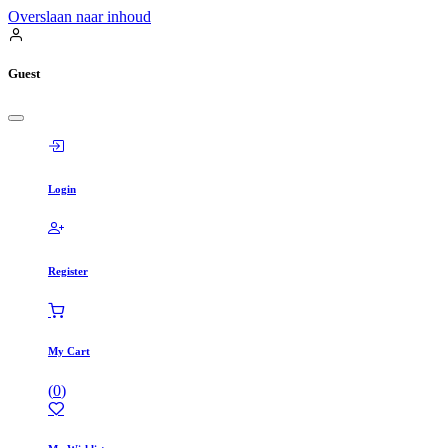
Overslaan naar inhoud
Guest
Login
Register
My Cart
(
0
)