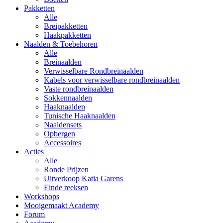
Pakketten
Alle
Breipakketten
Haakpakketten
Naalden & Toebehoren
Alle
Breinaalden
Verwisselbare Rondbreinaalden
Kabels voor verwisselbare rondbreinaalden
Vaste rondbreinaalden
Sokkennaalden
Haaknaalden
Tunische Haaknaalden
Naaldensets
Opbergen
Accessoires
Acties
Alle
Ronde Prijzen
Uitverkoop Katia Garens
Einde reeksen
Workshops
Mooigemaakt Academy
Forum