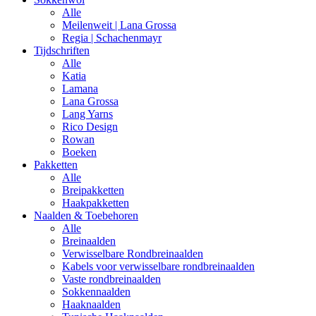
Alle
Meilenweit | Lana Grossa
Regia | Schachenmayr
Tijdschriften
Alle
Katia
Lamana
Lana Grossa
Lang Yarns
Rico Design
Rowan
Boeken
Pakketten
Alle
Breipakketten
Haakpakketten
Naalden & Toebehoren
Alle
Breinaalden
Verwisselbare Rondbreinaalden
Kabels voor verwisselbare rondbreinaalden
Vaste rondbreinaalden
Sokkennaalden
Haaknaalden