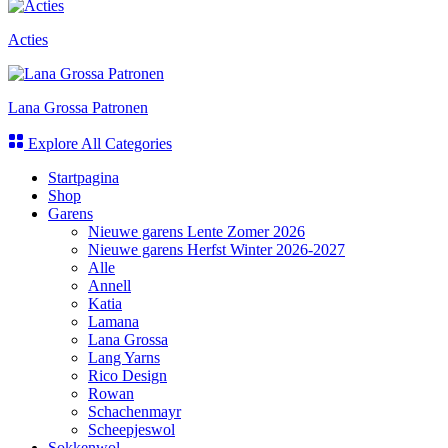
Acties
Lana Grossa Patronen
Explore All Categories
Startpagina
Shop
Garens
Nieuwe garens Lente Zomer 2026
Nieuwe garens Herfst Winter 2026-2027
Alle
Annell
Katia
Lamana
Lana Grossa
Lang Yarns
Rico Design
Rowan
Schachenmayr
Scheepjeswol
Sokkenwol