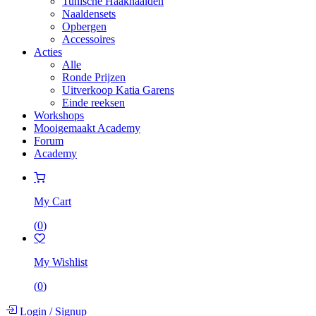
Tunische Haaknaalden
Naaldensets
Opbergen
Accessoires
Acties
Alle
Ronde Prijzen
Uitverkoop Katia Garens
Einde reeksen
Workshops
Mooigemaakt Academy
Forum
Academy
My Cart
(
0
)
My Wishlist
(
0
)
Login
/
Signup