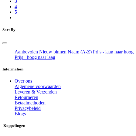
3
4
5
Sort By
Aanbevolen
Nieuw binnen
Naam (A-Z)
Prijs - laag naar hoog
Prijs - hoog naar laag
Information
Over ons
Algemene voorwaarden
Leveren & Verzenden
Retourneren
Betaalmethoden
Privacybeleid
Blogs
Koppelingen