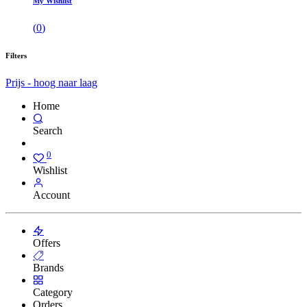
My Wishlist
(
0
)
Filters
Prijs - hoog naar laag
Home
Search
0
Wishlist
Account
Offers
Brands
Category
Orders