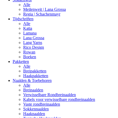
Alle
Meilenweit | Lana Grossa
Regia | Schachenmayr
Tijdschriften
Alle
Katia
Lamana
Lana Grossa
Lang Yarns
Rico Design
Rowan
Boeken
Pakketten
Alle
Breipakketten
Haakpakketten
Naalden & Toebehoren
Alle
Breinaalden
Verwisselbare Rondbreinaalden
Kabels voor verwisselbare rondbreinaalden
Vaste rondbreinaalden
Sokkennaalden
Haaknaalden