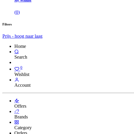
My Wishlist
(
0
)
Filters
Prijs - hoog naar laag
Home
Search
0
Wishlist
Account
Offers
Brands
Category
Orders