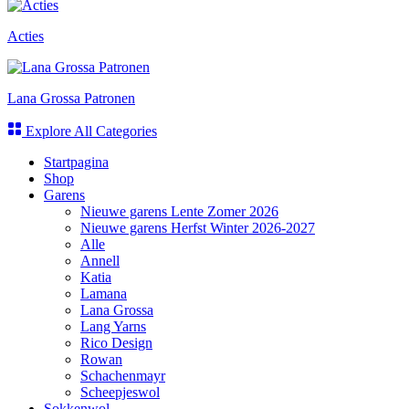
Acties
Lana Grossa Patronen
Explore All Categories
Startpagina
Shop
Garens
Nieuwe garens Lente Zomer 2026
Nieuwe garens Herfst Winter 2026-2027
Alle
Annell
Katia
Lamana
Lana Grossa
Lang Yarns
Rico Design
Rowan
Schachenmayr
Scheepjeswol
Sokkenwol