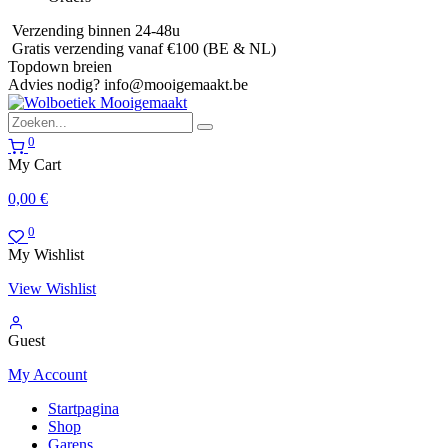
Verzending binnen 24-48u
Gratis verzending vanaf €100 (BE & NL)
Topdown breien
Advies nodig?
info@mooigemaakt.be
0
My Cart
0,00
€
0
My Wishlist
View Wishlist
Guest
My Account
Startpagina
Shop
Garens