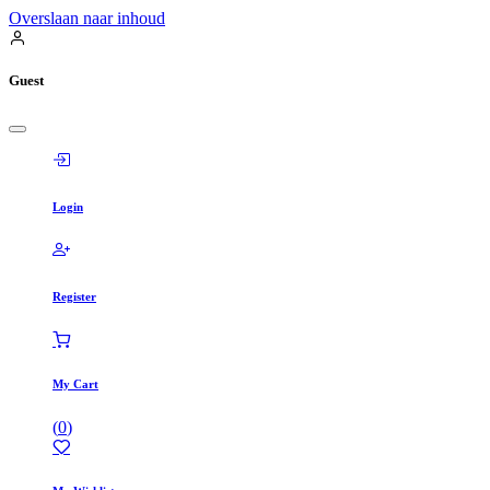
Overslaan naar inhoud
Guest
Login
Register
My Cart
(
0
)