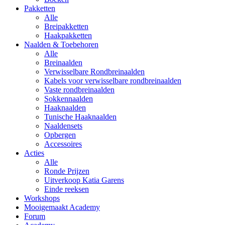
Pakketten
Alle
Breipakketten
Haakpakketten
Naalden & Toebehoren
Alle
Breinaalden
Verwisselbare Rondbreinaalden
Kabels voor verwisselbare rondbreinaalden
Vaste rondbreinaalden
Sokkennaalden
Haaknaalden
Tunische Haaknaalden
Naaldensets
Opbergen
Accessoires
Acties
Alle
Ronde Prijzen
Uitverkoop Katia Garens
Einde reeksen
Workshops
Mooigemaakt Academy
Forum