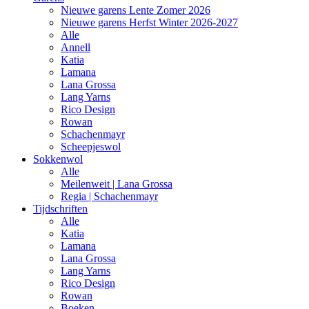
Nieuwe garens Lente Zomer 2026
Nieuwe garens Herfst Winter 2026-2027
Alle
Annell
Katia
Lamana
Lana Grossa
Lang Yarns
Rico Design
Rowan
Schachenmayr
Scheepjeswol
Sokkenwol
Alle
Meilenweit | Lana Grossa
Regia | Schachenmayr
Tijdschriften
Alle
Katia
Lamana
Lana Grossa
Lang Yarns
Rico Design
Rowan
Boeken