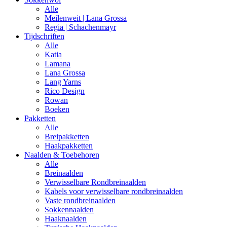
Alle
Meilenweit | Lana Grossa
Regia | Schachenmayr
Tijdschriften
Alle
Katia
Lamana
Lana Grossa
Lang Yarns
Rico Design
Rowan
Boeken
Pakketten
Alle
Breipakketten
Haakpakketten
Naalden & Toebehoren
Alle
Breinaalden
Verwisselbare Rondbreinaalden
Kabels voor verwisselbare rondbreinaalden
Vaste rondbreinaalden
Sokkennaalden
Haaknaalden