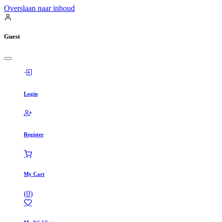
Overslaan naar inhoud
Guest
Login
Register
My Cart
(
0
)