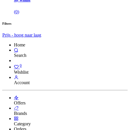
My Wishlist
(
0
)
Filters
Prijs - hoog naar laag
Home
Search
0
Wishlist
Account
Offers
Brands
Category
Orders