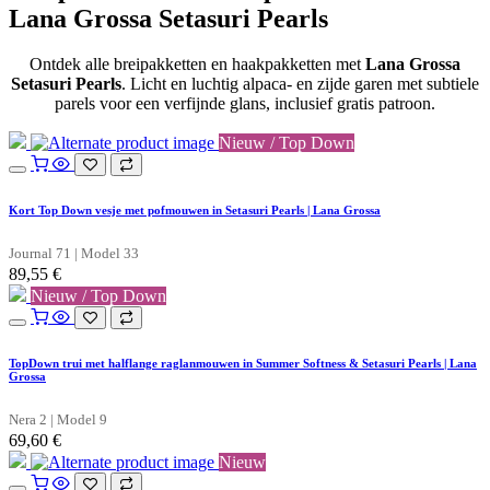
Lana Grossa Setasuri Pearls
Ontdek alle breipakketten en haakpakketten met
Lana Grossa
Setasuri Pearls
. Licht en luchtig alpaca- en zijde garen met subtiele
parels voor een verfijnde glans, inclusief gratis patroon.
Nieuw / Top Down
Kort Top Down vesje met pofmouwen in Setasuri Pearls | Lana Grossa
Journal 71 | Model 33
89,55
€
Nieuw / Top Down
TopDown trui met halflange raglanmouwen in Summer Softness & Setasuri Pearls | Lana
Grossa
Nera 2 | Model 9
69,60
€
Nieuw