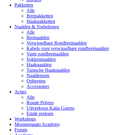
Pakketten
Alle
Breipakketten
Haakpakketten
Naalden & Toebehoren
Alle
Breinaalden
Verwisselbare Rondbreinaalden
Kabels voor verwisselbare rondbreinaalden
Vaste rondbreinaalden
Sokkennaalden
Haaknaalden
Tunische Haaknaalden
Naaldensets
Opbergen
Accessoires
Acties
Alle
Ronde Prijzen
Uitverkoop Katia Garens
Einde reeksen
Workshops
Mooigemaakt Academy
Forum