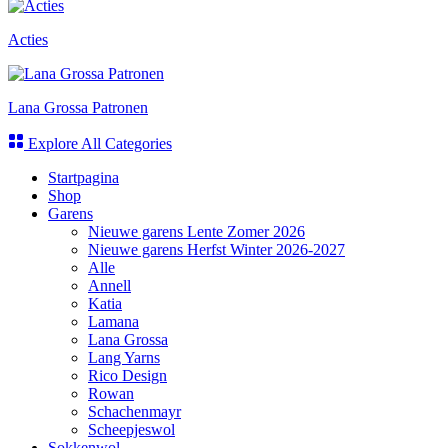
Acties
Lana Grossa Patronen
Explore All Categories
Startpagina
Shop
Garens
Nieuwe garens Lente Zomer 2026
Nieuwe garens Herfst Winter 2026-2027
Alle
Annell
Katia
Lamana
Lana Grossa
Lang Yarns
Rico Design
Rowan
Schachenmayr
Scheepjeswol
Sokkenwol