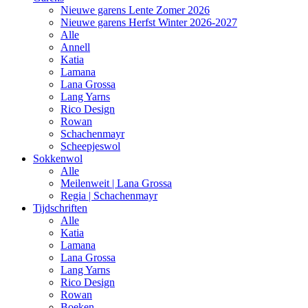
Nieuwe garens Lente Zomer 2026
Nieuwe garens Herfst Winter 2026-2027
Alle
Annell
Katia
Lamana
Lana Grossa
Lang Yarns
Rico Design
Rowan
Schachenmayr
Scheepjeswol
Sokkenwol
Alle
Meilenweit | Lana Grossa
Regia | Schachenmayr
Tijdschriften
Alle
Katia
Lamana
Lana Grossa
Lang Yarns
Rico Design
Rowan
Boeken