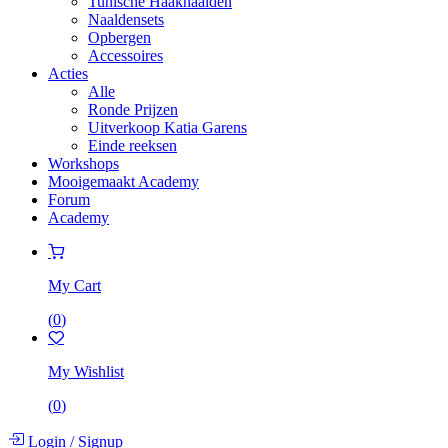
Tunische Haaknaalden
Naaldensets
Opbergen
Accessoires
Acties
Alle
Ronde Prijzen
Uitverkoop Katia Garens
Einde reeksen
Workshops
Mooigemaakt Academy
Forum
Academy
My Cart
(
0
)
My Wishlist
(
0
)
Login
/
Signup