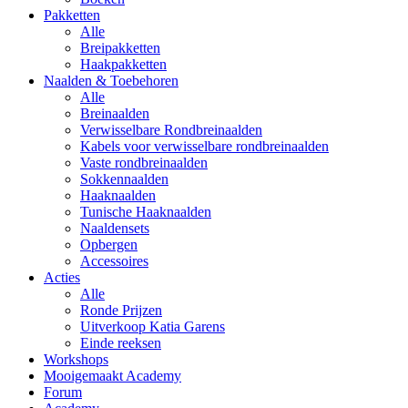
Pakketten
Alle
Breipakketten
Haakpakketten
Naalden & Toebehoren
Alle
Breinaalden
Verwisselbare Rondbreinaalden
Kabels voor verwisselbare rondbreinaalden
Vaste rondbreinaalden
Sokkennaalden
Haaknaalden
Tunische Haaknaalden
Naaldensets
Opbergen
Accessoires
Acties
Alle
Ronde Prijzen
Uitverkoop Katia Garens
Einde reeksen
Workshops
Mooigemaakt Academy
Forum