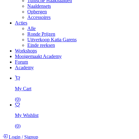
Tunische Haaknaalden
Naaldensets
Opbergen
Accessoires
Acties
Alle
Ronde Prijzen
Uitverkoop Katia Garens
Einde reeksen
Workshops
Mooigemaakt Academy
Forum
Academy
My Cart
(
0
)
My Wishlist
(
0
)
Login
/
Signup