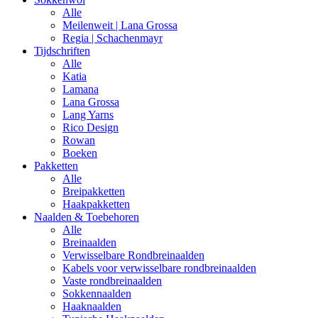
Alle
Meilenweit | Lana Grossa
Regia | Schachenmayr
Tijdschriften
Alle
Katia
Lamana
Lana Grossa
Lang Yarns
Rico Design
Rowan
Boeken
Pakketten
Alle
Breipakketten
Haakpakketten
Naalden & Toebehoren
Alle
Breinaalden
Verwisselbare Rondbreinaalden
Kabels voor verwisselbare rondbreinaalden
Vaste rondbreinaalden
Sokkennaalden
Haaknaalden