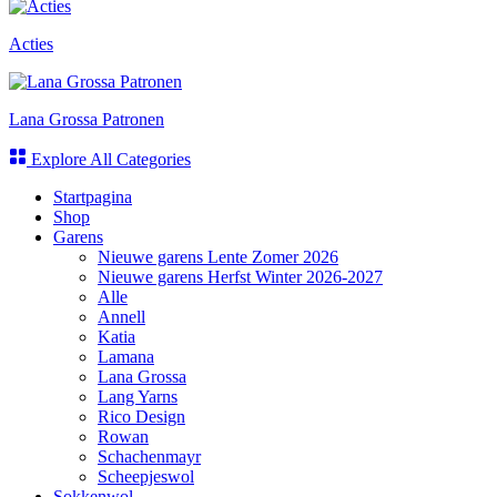
Acties
Lana Grossa Patronen
Explore All Categories
Startpagina
Shop
Garens
Nieuwe garens Lente Zomer 2026
Nieuwe garens Herfst Winter 2026-2027
Alle
Annell
Katia
Lamana
Lana Grossa
Lang Yarns
Rico Design
Rowan
Schachenmayr
Scheepjeswol
Sokkenwol