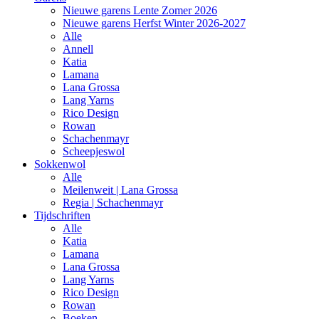
Nieuwe garens Lente Zomer 2026
Nieuwe garens Herfst Winter 2026-2027
Alle
Annell
Katia
Lamana
Lana Grossa
Lang Yarns
Rico Design
Rowan
Schachenmayr
Scheepjeswol
Sokkenwol
Alle
Meilenweit | Lana Grossa
Regia | Schachenmayr
Tijdschriften
Alle
Katia
Lamana
Lana Grossa
Lang Yarns
Rico Design
Rowan
Boeken