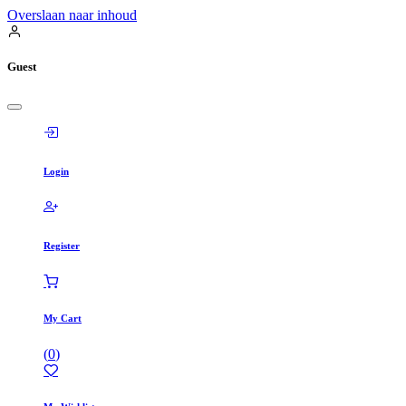
Overslaan naar inhoud
Guest
Login
Register
My Cart
(
0
)