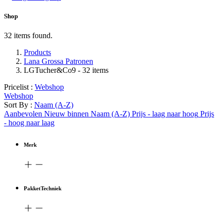
Shop
32 items found.
Products
Lana Grossa Patronen
LGTucher&Co9
- 32 items
Pricelist :
Webshop
Webshop
Sort By :
Naam (A-Z)
Aanbevolen
Nieuw binnen
Naam (A-Z)
Prijs - laag naar hoog
Prijs
- hoog naar laag
Merk
PakketTechniek