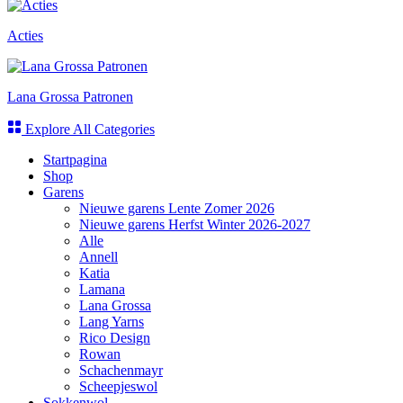
Acties
Lana Grossa Patronen
Explore All Categories
Startpagina
Shop
Garens
Nieuwe garens Lente Zomer 2026
Nieuwe garens Herfst Winter 2026-2027
Alle
Annell
Katia
Lamana
Lana Grossa
Lang Yarns
Rico Design
Rowan
Schachenmayr
Scheepjeswol
Sokkenwol