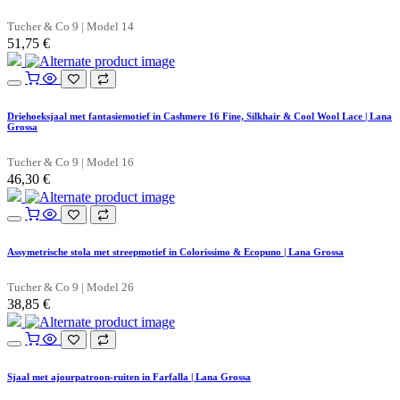
Tucher & Co 9 | Model 14
51,75
€
Driehoeksjaal met fantasiemotief in Cashmere 16 Fine, Silkhair & Cool Wool Lace | Lana
Grossa
Tucher & Co 9 | Model 16
46,30
€
Assymetrische stola met streepmotief in Colorissimo & Ecopuno | Lana Grossa
Tucher & Co 9 | Model 26
38,85
€
Sjaal met ajourpatroon-ruiten in Farfalla | Lana Grossa