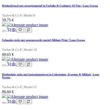
Driehoeksjaal met streepjesmotief in Farfalla & Cashmere 16 Fine | Lana Grossa
Tucher & Co 9 | Model 9
59,75
€
Gehaakte stola met opgengewerkt motief Silkhair Print | Lana Grossa
Tucher & Co 9 | Model 10
69,65
€
Driehoekige stola met fantasiemotieven in Colorissimo, Ecopuno & Silkhair | Lana
Grossa
Tucher & Co 9 | Model 11
86,60
€