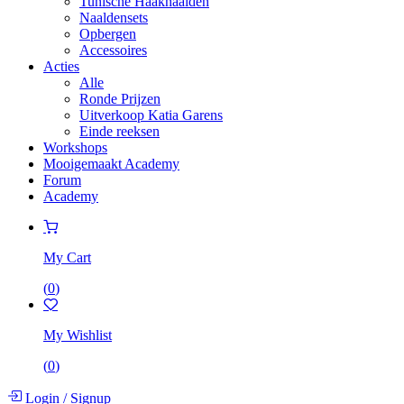
Tunische Haaknaalden
Naaldensets
Opbergen
Accessoires
Acties
Alle
Ronde Prijzen
Uitverkoop Katia Garens
Einde reeksen
Workshops
Mooigemaakt Academy
Forum
Academy
My Cart
(
0
)
My Wishlist
(
0
)
Login
/
Signup