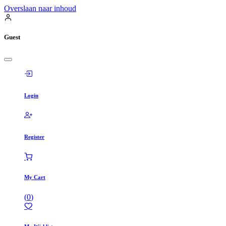
Overslaan naar inhoud
Guest
Login
Register
My Cart
(
0
)