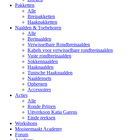
Pakketten
Alle
Breipakketten
Haakpakketten
Naalden & Toebehoren
Alle
Breinaalden
Verwisselbare Rondbreinaalden
Kabels voor verwisselbare rondbreinaalden
Vaste rondbreinaalden
Sokkennaalden
Haaknaalden
Tunische Haaknaalden
Naaldensets
Opbergen
Accessoires
Acties
Alle
Ronde Prijzen
Uitverkoop Katia Garens
Einde reeksen
Workshops
Mooigemaakt Academy
Forum