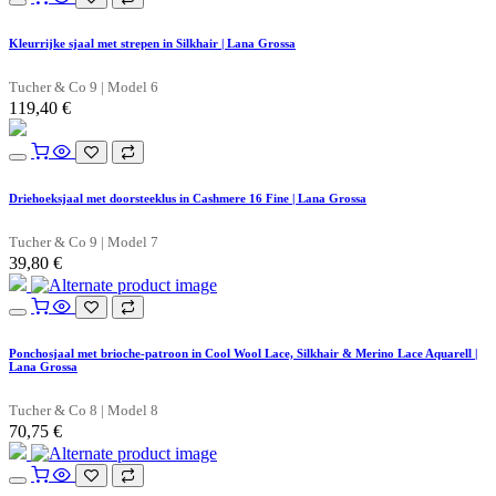
Kleurrijke sjaal met strepen in Silkhair | Lana Grossa
Tucher & Co 9 | Model 6
119,40
€
Driehoeksjaal met doorsteeklus in Cashmere 16 Fine | Lana Grossa
Tucher & Co 9 | Model 7
39,80
€
Ponchosjaal met brioche-patroon in Cool Wool Lace, Silkhair & Merino Lace Aquarell |
Lana Grossa
Tucher & Co 8 | Model 8
70,75
€