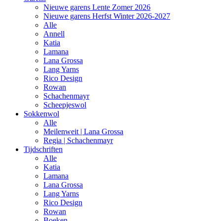
Nieuwe garens Lente Zomer 2026
Nieuwe garens Herfst Winter 2026-2027
Alle
Annell
Katia
Lamana
Lana Grossa
Lang Yarns
Rico Design
Rowan
Schachenmayr
Scheepjeswol
Sokkenwol
Alle
Meilenweit | Lana Grossa
Regia | Schachenmayr
Tijdschriften
Alle
Katia
Lamana
Lana Grossa
Lang Yarns
Rico Design
Rowan
Boeken