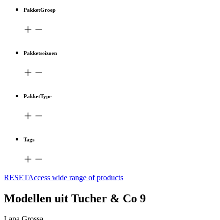
PakketGroep
Pakketseizoen
PakketType
Tags
RESETAccess wide range of products
Modellen uit Tucher & Co 9
Lana Grossa