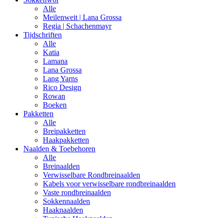
Alle
Meilenweit | Lana Grossa
Regia | Schachenmayr
Tijdschriften
Alle
Katia
Lamana
Lana Grossa
Lang Yarns
Rico Design
Rowan
Boeken
Pakketten
Alle
Breipakketten
Haakpakketten
Naalden & Toebehoren
Alle
Breinaalden
Verwisselbare Rondbreinaalden
Kabels voor verwisselbare rondbreinaalden
Vaste rondbreinaalden
Sokkennaalden
Haaknaalden