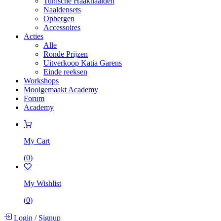
Tunische Haaknaalden
Naaldensets
Opbergen
Accessoires
Acties
Alle
Ronde Prijzen
Uitverkoop Katia Garens
Einde reeksen
Workshops
Mooigemaakt Academy
Forum
Academy
My Cart
(
0
)
My Wishlist
(
0
)
Login
/
Signup