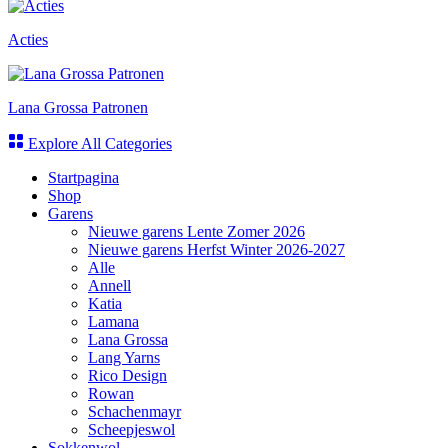
Acties
Lana Grossa Patronen
Explore All Categories
Startpagina
Shop
Garens
Nieuwe garens Lente Zomer 2026
Nieuwe garens Herfst Winter 2026-2027
Alle
Annell
Katia
Lamana
Lana Grossa
Lang Yarns
Rico Design
Rowan
Schachenmayr
Scheepjeswol
Sokkenwol