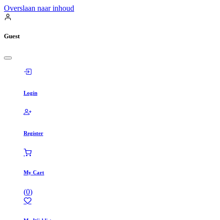
Overslaan naar inhoud
Guest
Login
Register
My Cart
(
0
)