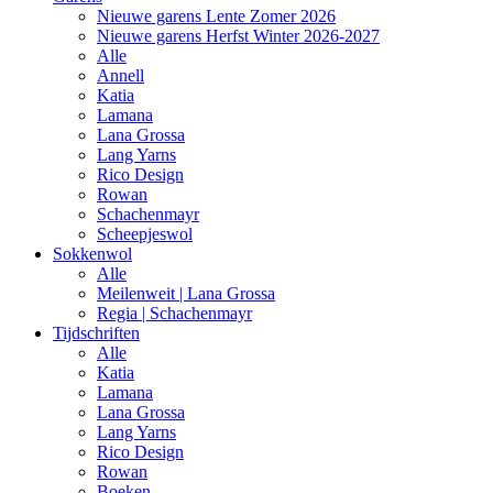
Nieuwe garens Lente Zomer 2026
Nieuwe garens Herfst Winter 2026-2027
Alle
Annell
Katia
Lamana
Lana Grossa
Lang Yarns
Rico Design
Rowan
Schachenmayr
Scheepjeswol
Sokkenwol
Alle
Meilenweit | Lana Grossa
Regia | Schachenmayr
Tijdschriften
Alle
Katia
Lamana
Lana Grossa
Lang Yarns
Rico Design
Rowan
Boeken