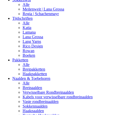
Alle
Meilenweit | Lana Grossa
Regia | Schachenmayr
Tijdschriften
Alle
Katia
Lamana
Lana Grossa
Lang Yarns
Rico Design
Rowan
Boeken
Pakketten
Alle
Breipakketten
Haakpakketten
Naalden & Toebehoren
Alle
Breinaalden
Verwisselbare Rondbreinaalden
Kabels voor verwisselbare rondbreinaalden
Vaste rondbreinaalden
Sokkennaalden
Haaknaalden