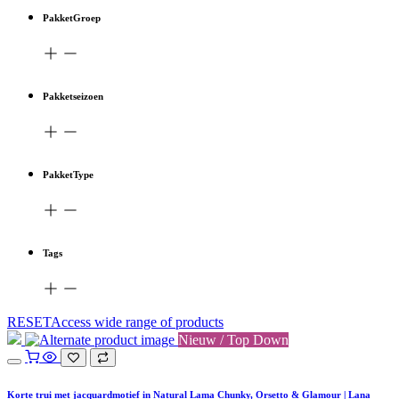
PakketGroep
Pakketseizoen
PakketType
Tags
RESETAccess wide range of products
Nieuw / Top Down
Korte trui met jacquardmotief in Natural Lama Chunky, Orsetto & Glamour | Lana