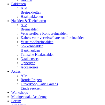
Pakketten
Alle
Breipakketten
Haakpakketten
Naalden & Toebehoren
Alle
Breinaalden
Verwisselbare Rondbreinaalden
Kabels voor verwisselbare rondbreinaalden
Vaste rondbreinaalden
Sokkennaalden
Haaknaalden
Tunische Haaknaalden
Naaldensets
Opbergen
Accessoires
Acties
Alle
Ronde Prijzen
Uitverkoop Katia Garens
Einde reeksen
Workshops
Mooigemaakt Academy
Forum