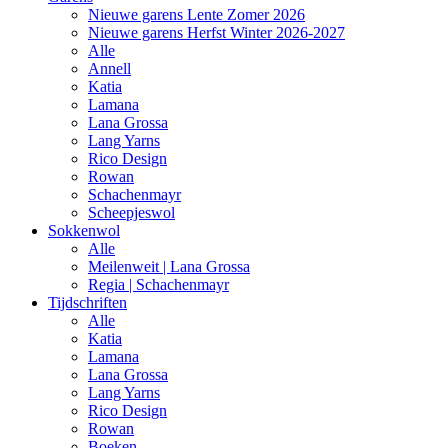
Nieuwe garens Lente Zomer 2026
Nieuwe garens Herfst Winter 2026-2027
Alle
Annell
Katia
Lamana
Lana Grossa
Lang Yarns
Rico Design
Rowan
Schachenmayr
Scheepjeswol
Sokkenwol
Alle
Meilenweit | Lana Grossa
Regia | Schachenmayr
Tijdschriften
Alle
Katia
Lamana
Lana Grossa
Lang Yarns
Rico Design
Rowan
Boeken