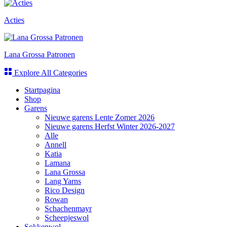
Acties
Lana Grossa Patronen
Explore All Categories
Startpagina
Shop
Garens
Nieuwe garens Lente Zomer 2026
Nieuwe garens Herfst Winter 2026-2027
Alle
Annell
Katia
Lamana
Lana Grossa
Lang Yarns
Rico Design
Rowan
Schachenmayr
Scheepjeswol
Sokkenwol