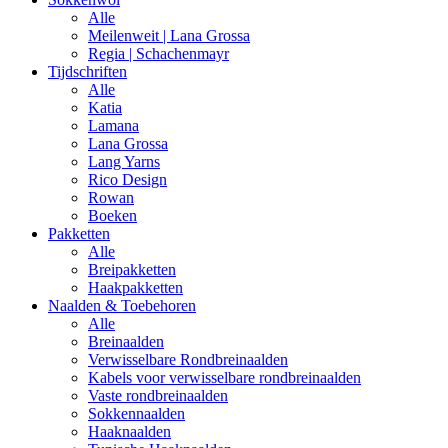
Alle
Meilenweit | Lana Grossa
Regia | Schachenmayr
Tijdschriften
Alle
Katia
Lamana
Lana Grossa
Lang Yarns
Rico Design
Rowan
Boeken
Pakketten
Alle
Breipakketten
Haakpakketten
Naalden & Toebehoren
Alle
Breinaalden
Verwisselbare Rondbreinaalden
Kabels voor verwisselbare rondbreinaalden
Vaste rondbreinaalden
Sokkennaalden
Haaknaalden