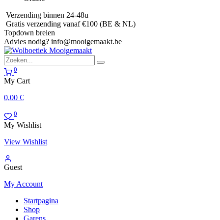
Verzending binnen 24-48u
Gratis verzending vanaf €100 (BE & NL)
Topdown breien
Advies nodig?
info@mooigemaakt.be
0
My Cart
0,00
€
0
My Wishlist
View Wishlist
Guest
My Account
Startpagina
Shop
Garens