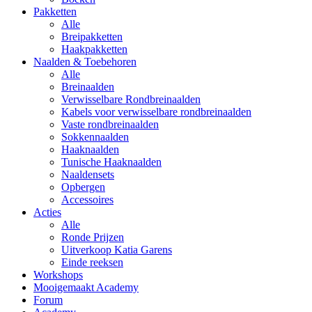
Pakketten
Alle
Breipakketten
Haakpakketten
Naalden & Toebehoren
Alle
Breinaalden
Verwisselbare Rondbreinaalden
Kabels voor verwisselbare rondbreinaalden
Vaste rondbreinaalden
Sokkennaalden
Haaknaalden
Tunische Haaknaalden
Naaldensets
Opbergen
Accessoires
Acties
Alle
Ronde Prijzen
Uitverkoop Katia Garens
Einde reeksen
Workshops
Mooigemaakt Academy
Forum