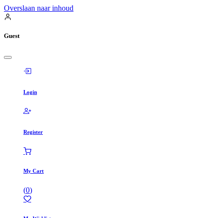
Overslaan naar inhoud
Guest
Login
Register
My Cart
(
0
)