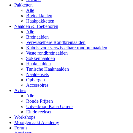
Pakketten
Alle
Breipakketten
Haakpakketten
Naalden & Toebehoren
Alle
Breinaalden
Verwisselbare Rondbreinaalden
Kabels voor verwisselbare rondbreinaalden
Vaste rondbreinaalden
Sokkennaalden
Haaknaalden
Tunische Haaknaalden
Naaldensets
Opbergen
Accessoires
Acties
Alle
Ronde Prijzen
Uitverkoop Katia Garens
Einde reeksen
Workshops
Mooigemaakt Academy
Forum