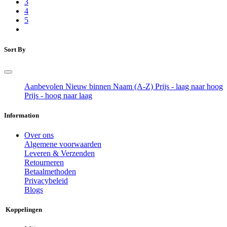
3
4
5
Sort By
Aanbevolen
Nieuw binnen
Naam (A-Z)
Prijs - laag naar hoog
Prijs - hoog naar laag
Information
Over ons
Algemene voorwaarden
Leveren & Verzenden
Retourneren
Betaalmethoden
Privacybeleid
Blogs
Koppelingen