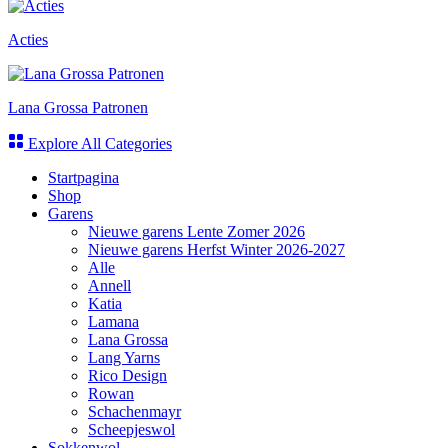
Acties
Lana Grossa Patronen
Explore All Categories
Startpagina
Shop
Garens
Nieuwe garens Lente Zomer 2026
Nieuwe garens Herfst Winter 2026-2027
Alle
Annell
Katia
Lamana
Lana Grossa
Lang Yarns
Rico Design
Rowan
Schachenmayr
Scheepjeswol
Sokkenwol