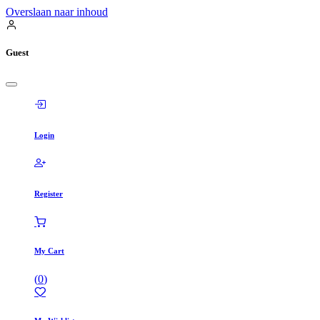
Overslaan naar inhoud
Guest
Login
Register
My Cart
(
0
)