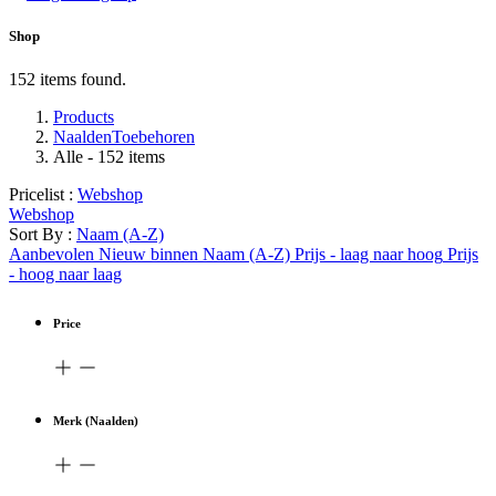
Shop
152 items found.
Products
NaaldenToebehoren
Alle
- 152 items
Pricelist :
Webshop
Webshop
Sort By :
Naam (A-Z)
Aanbevolen
Nieuw binnen
Naam (A-Z)
Prijs - laag naar hoog
Prijs
- hoog naar laag
Price
Merk (Naalden)