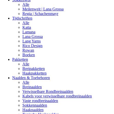
Alle
Meilenweit | Lana Grossa
Regia | Schachenmayr
Tijdschriften
Alle
Katia
Lamana
Lana Grossa
Lang Yarns
Rico Design
Rowan
Boeken
Pakketten
Alle
Breipakketten
Haakpakketten
Naalden & Toebehoren
Alle
Breinaalden
Verwisselbare Rondbreinaalden
Kabels voor verwisselbare rondbreinaalden
Vaste rondbreinaalden
Sokkennaalden
Haaknaalden