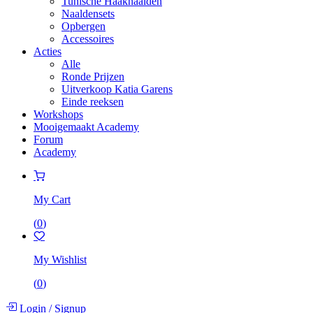
Tunische Haaknaalden
Naaldensets
Opbergen
Accessoires
Acties
Alle
Ronde Prijzen
Uitverkoop Katia Garens
Einde reeksen
Workshops
Mooigemaakt Academy
Forum
Academy
My Cart
(
0
)
My Wishlist
(
0
)
Login
/
Signup