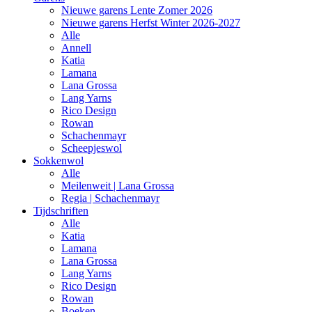
Nieuwe garens Lente Zomer 2026
Nieuwe garens Herfst Winter 2026-2027
Alle
Annell
Katia
Lamana
Lana Grossa
Lang Yarns
Rico Design
Rowan
Schachenmayr
Scheepjeswol
Sokkenwol
Alle
Meilenweit | Lana Grossa
Regia | Schachenmayr
Tijdschriften
Alle
Katia
Lamana
Lana Grossa
Lang Yarns
Rico Design
Rowan
Boeken