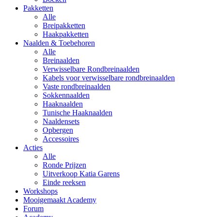
Pakketten
Alle
Breipakketten
Haakpakketten
Naalden & Toebehoren
Alle
Breinaalden
Verwisselbare Rondbreinaalden
Kabels voor verwisselbare rondbreinaalden
Vaste rondbreinaalden
Sokkennaalden
Haaknaalden
Tunische Haaknaalden
Naaldensets
Opbergen
Accessoires
Acties
Alle
Ronde Prijzen
Uitverkoop Katia Garens
Einde reeksen
Workshops
Mooigemaakt Academy
Forum