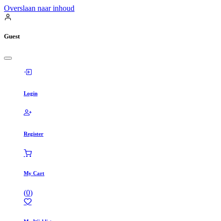
Overslaan naar inhoud
Guest
Login
Register
My Cart
(
0
)