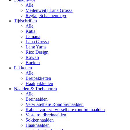
Alle
Meilenweit | Lana Grossa
Regia | Schachenmayr
Tijdschriften
Alle
Katia
Lamana
Lana Grossa
Lang Yarns
Rico Design
Rowan
Boeken
Pakketten
Alle
Breipakketten
Haakpakketten
Naalden & Toebehoren
Alle
Breinaalden
Verwisselbare Rondbreinaalden
Kabels voor verwisselbare rondbreinaalden
Vaste rondbreinaalden
Sokkennaalden
Haaknaalden