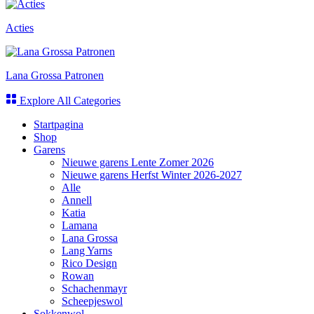
Acties
Lana Grossa Patronen
Explore All Categories
Startpagina
Shop
Garens
Nieuwe garens Lente Zomer 2026
Nieuwe garens Herfst Winter 2026-2027
Alle
Annell
Katia
Lamana
Lana Grossa
Lang Yarns
Rico Design
Rowan
Schachenmayr
Scheepjeswol
Sokkenwol