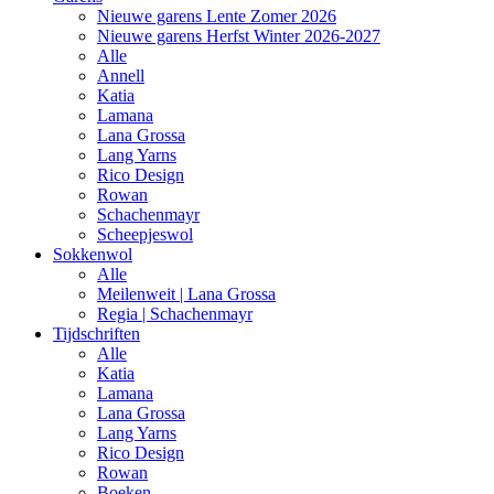
Nieuwe garens Lente Zomer 2026
Nieuwe garens Herfst Winter 2026-2027
Alle
Annell
Katia
Lamana
Lana Grossa
Lang Yarns
Rico Design
Rowan
Schachenmayr
Scheepjeswol
Sokkenwol
Alle
Meilenweit | Lana Grossa
Regia | Schachenmayr
Tijdschriften
Alle
Katia
Lamana
Lana Grossa
Lang Yarns
Rico Design
Rowan
Boeken