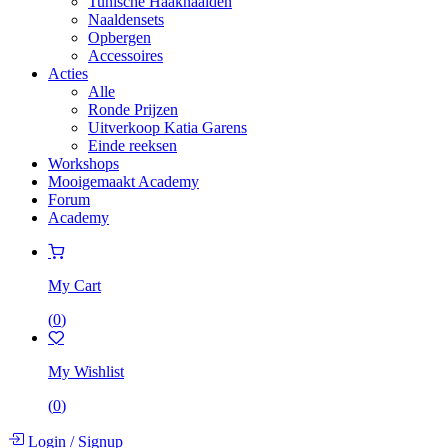
Tunische Haaknaalden
Naaldensets
Opbergen
Accessoires
Acties
Alle
Ronde Prijzen
Uitverkoop Katia Garens
Einde reeksen
Workshops
Mooigemaakt Academy
Forum
Academy
My Cart
(
0
)
My Wishlist
(
0
)
Login
/
Signup