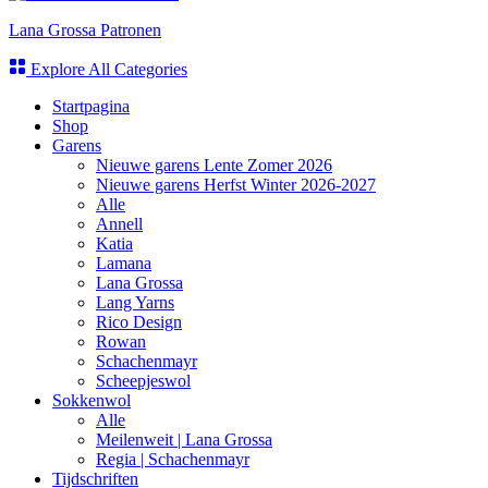
Lana Grossa Patronen
Explore All Categories
Startpagina
Shop
Garens
Nieuwe garens Lente Zomer 2026
Nieuwe garens Herfst Winter 2026-2027
Alle
Annell
Katia
Lamana
Lana Grossa
Lang Yarns
Rico Design
Rowan
Schachenmayr
Scheepjeswol
Sokkenwol
Alle
Meilenweit | Lana Grossa
Regia | Schachenmayr
Tijdschriften