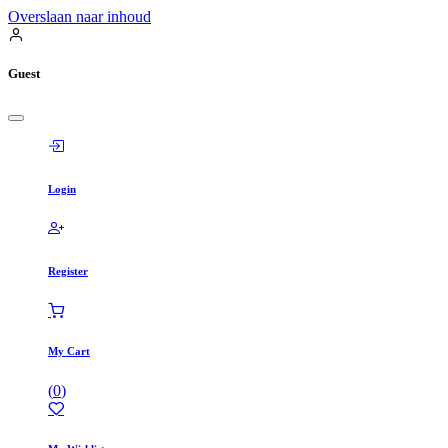
Overslaan naar inhoud
Guest
Login
Register
My Cart
(
0
)