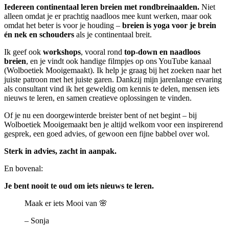
Iedereen continentaal leren breien met rondbreinaalden.
Niet
alleen omdat je er prachtig naadloos mee kunt werken, maar ook
omdat het beter is voor je houding –
breien is yoga voor je brein
én nek en schouders
als je continentaal breit.
Ik geef ook
workshops
, vooral rond
top-down en naadloos
breien
, en je vindt ook handige filmpjes op ons YouTube kanaal
(Wolboetiek Mooigemaakt). Ik help je graag bij het zoeken naar het
juiste patroon met het juiste garen. Dankzij mijn jarenlange ervaring
als consultant vind ik het geweldig om kennis te delen, mensen iets
nieuws te leren, en samen creatieve oplossingen te vinden.
Of je nu een doorgewinterde breister bent of net begint – bij
Wolboetiek Mooigemaakt ben je altijd welkom voor een inspirerend
gesprek, een goed advies, of gewoon een fijne babbel over wol.
Sterk in advies, zacht in aanpak.
En bovenal:
Je bent nooit te oud om iets nieuws te leren.
Maak er iets Mooi van 🌸
– Sonja