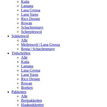
Katia
Lamana
Lana Grossa
Lang Yarns
Rico Design
Rowan
Schachenmayr
Scheepjeswol
Sokkenwol
Alle
Meilenweit | Lana Grossa
Regia | Schachenmayr
Tijdschriften
Alle
Katia
Lamana
Lana Grossa
Lang Yarns
Rico Design
Rowan
Boeken
Pakketten
Alle
Breipakketten
Haakpakketten