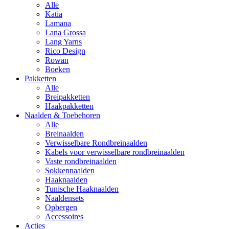
Alle
Katia
Lamana
Lana Grossa
Lang Yarns
Rico Design
Rowan
Boeken
Pakketten
Alle
Breipakketten
Haakpakketten
Naalden & Toebehoren
Alle
Breinaalden
Verwisselbare Rondbreinaalden
Kabels voor verwisselbare rondbreinaalden
Vaste rondbreinaalden
Sokkennaalden
Haaknaalden
Tunische Haaknaalden
Naaldensets
Opbergen
Accessoires
Acties