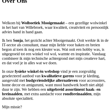
Over Ons
Welkom bij
Wolboetiek Mooigemaakt
– een gezellige wolwinkel
in het hart van Willebroek, waar kwaliteit, creativiteit en persoonlijk
advies hand in hand gaan.
Ik ben
Sonja
, het gezicht achter Mooigemaakt. Ooit werkte ik in de
IT-sector als consultant, maar mijn liefde voor haken en breien
begon al toen ik nog een kleuter was. Wat ooit een hobby was, is
uitgegroeid tot een winkel vol wol, warmte en inspiratie. Vandaag
combineer ik mijn technische achtergrond met mijn creatieve hart,
en dat voel je in alles wat we doen.
In onze
fysieke winkel én webshop
vind je een zorgvuldig
geselecteerd aanbod van
kwalitatieve garens
voor je kleding,
aangevuld met
budgvriendelijke
alternatieven
voor accessoires,
home decor en amigurumi, want mooi handwerk hoeft niet altijd
duur te zijn. We hebben een
uitgebreid assortiment haak- en
breinaalden
, met extra aandacht voor
rondbreinaalden
, mijn
absolute specialiteit.
Mijn missie?