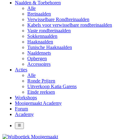
Naalden & Toebehoren
Alle
Breinaalden
Verwisselbare Rondbreinaalden
Kabels voor verwisselbare rondbreinaalden
Vaste rondbreinaalden
Sokkennaalden
Haaknaalden
Tunische Haaknaalden
Naaldensets
Opbergen
Accessoires
Acties
Alle
Ronde Prijzen
Uitverkoop Katia Garens
Einde reeksen
Workshops
Mooigemaakt Academy
Forum
Academy