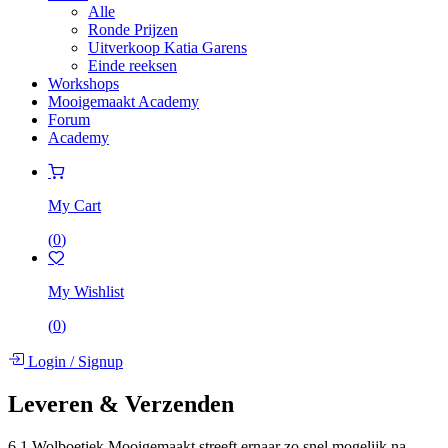
Alle
Ronde Prijzen
Uitverkoop Katia Garens
Einde reeksen
Workshops
Mooigemaakt Academy
Forum
Academy
My Cart
(
0
)
My Wishlist
(
0
)
Login
/
Signup
Leveren & Verzenden
6.1 Wolboetiek Mooigemaakt streeft ernaar zo snel mogelijk na