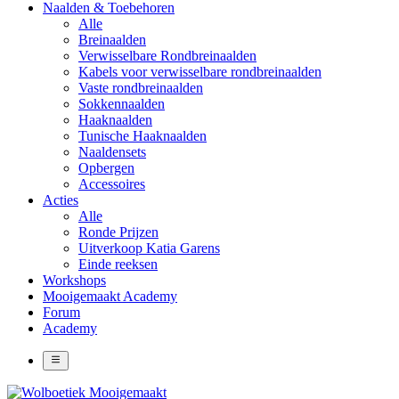
Naalden & Toebehoren
Alle
Breinaalden
Verwisselbare Rondbreinaalden
Kabels voor verwisselbare rondbreinaalden
Vaste rondbreinaalden
Sokkennaalden
Haaknaalden
Tunische Haaknaalden
Naaldensets
Opbergen
Accessoires
Acties
Alle
Ronde Prijzen
Uitverkoop Katia Garens
Einde reeksen
Workshops
Mooigemaakt Academy
Forum
Academy