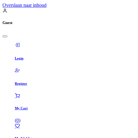
Overslaan naar inhoud
Guest
Login
Register
My Cart
(
0
)