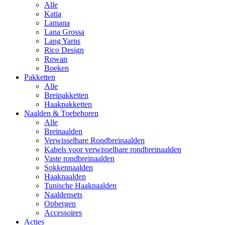
Alle
Katia
Lamana
Lana Grossa
Lang Yarns
Rico Design
Rowan
Boeken
Pakketten
Alle
Breipakketten
Haakpakketten
Naalden & Toebehoren
Alle
Breinaalden
Verwisselbare Rondbreinaalden
Kabels voor verwisselbare rondbreinaalden
Vaste rondbreinaalden
Sokkennaalden
Haaknaalden
Tunische Haaknaalden
Naaldensets
Opbergen
Accessoires
Acties