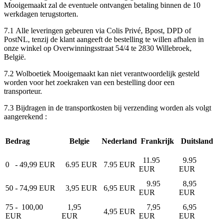
Mooigemaakt zal de eventuele ontvangen betaling binnen de 10
werkdagen terugstorten.
7.1 Alle leveringen gebeuren via Colis Privé, Bpost, DPD of
PostNL, tenzij de klant aangeeft de bestelling te willen afhalen in
onze winkel op Overwinningsstraat 54/4 te 2830 Willebroek,
België.
7.2 Wolboetiek Mooigemaakt kan niet verantwoordelijk gesteld
worden voor het zoekraken van een bestelling door een
transporteur.
7.3 Bijdragen in de transportkosten bij verzending worden als volgt
aangerekend :
Bedrag
Belgie
Nederland
Frankrijk
Duitsland
11.95
9.95
0 - 49,99 EUR
6.95 EUR
7.95 EUR
EUR
EUR
9.95
8,95
50 - 74,99 EUR
3,95 EUR
6,95 EUR
EUR
EUR
75 - 100,00
1,95
7,95
6,95
4,95 EUR
EUR
EUR
EUR
EUR