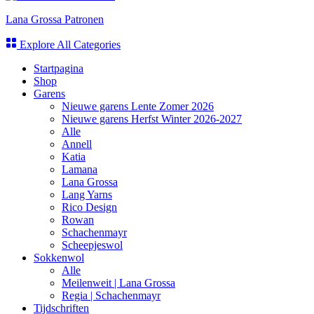
Lana Grossa Patronen
Explore All Categories
Startpagina
Shop
Garens
Nieuwe garens Lente Zomer 2026
Nieuwe garens Herfst Winter 2026-2027
Alle
Annell
Katia
Lamana
Lana Grossa
Lang Yarns
Rico Design
Rowan
Schachenmayr
Scheepjeswol
Sokkenwol
Alle
Meilenweit | Lana Grossa
Regia | Schachenmayr
Tijdschriften