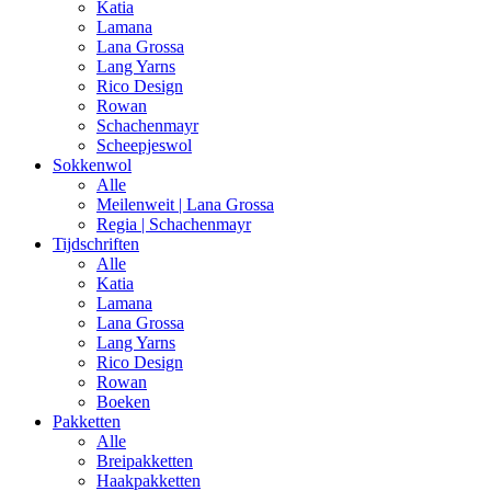
Katia
Lamana
Lana Grossa
Lang Yarns
Rico Design
Rowan
Schachenmayr
Scheepjeswol
Sokkenwol
Alle
Meilenweit | Lana Grossa
Regia | Schachenmayr
Tijdschriften
Alle
Katia
Lamana
Lana Grossa
Lang Yarns
Rico Design
Rowan
Boeken
Pakketten
Alle
Breipakketten
Haakpakketten