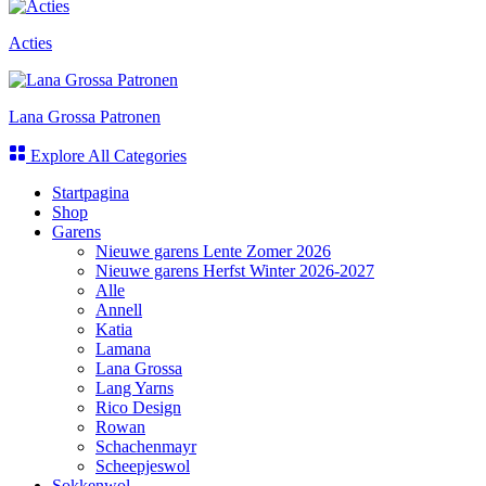
Acties
Lana Grossa Patronen
Explore All Categories
Startpagina
Shop
Garens
Nieuwe garens Lente Zomer 2026
Nieuwe garens Herfst Winter 2026-2027
Alle
Annell
Katia
Lamana
Lana Grossa
Lang Yarns
Rico Design
Rowan
Schachenmayr
Scheepjeswol
Sokkenwol