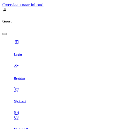
Overslaan naar inhoud
Guest
Login
Register
My Cart
(
0
)