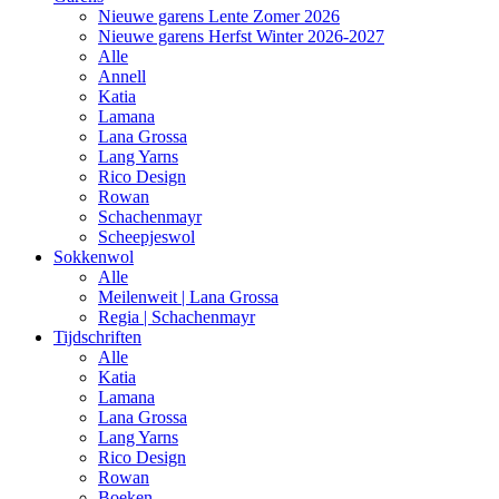
Nieuwe garens Lente Zomer 2026
Nieuwe garens Herfst Winter 2026-2027
Alle
Annell
Katia
Lamana
Lana Grossa
Lang Yarns
Rico Design
Rowan
Schachenmayr
Scheepjeswol
Sokkenwol
Alle
Meilenweit | Lana Grossa
Regia | Schachenmayr
Tijdschriften
Alle
Katia
Lamana
Lana Grossa
Lang Yarns
Rico Design
Rowan
Boeken