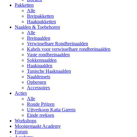
Pakketten
Alle
Breipakketten
Haakpakketten
Naalden & Toebehoren
Alle
Breinaalden
Verwisselbare Rondbreinaalden
Kabels voor verwisselbare rondbreinaalden
Vaste rondbreinaalden
Sokkennaalden
Haaknaalden
Tunische Haaknaalden
Naaldensets
Opbergen
Accessoires
Acties
Alle
Ronde Prijzen
Uitverkoop Katia Garens
Einde reeksen
Workshops
Mooigemaakt Academy
Forum