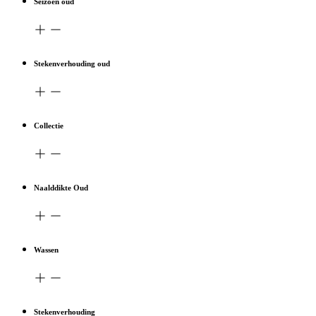
Seizoen oud
Stekenverhouding oud
Collectie
Naalddikte Oud
Wassen
Stekenverhouding