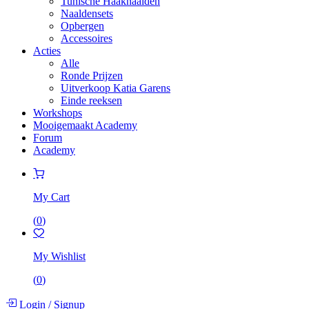
Tunische Haaknaalden
Naaldensets
Opbergen
Accessoires
Acties
Alle
Ronde Prijzen
Uitverkoop Katia Garens
Einde reeksen
Workshops
Mooigemaakt Academy
Forum
Academy
My Cart
(
0
)
My Wishlist
(
0
)
Login
/
Signup