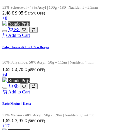
53% Scheerwol - 47% Acryl | 100g - 180 | Naalden 5 - 5,5mm
2,48
€
9,95
€
(75% OFF)
+8
Ronde Prijs
Add to Cart
Baby Dream dk Uni | Rico Design
50% Polyamide, 50% Acryl | 50g – 115m | Naalden: 4 mm
1,65
€
4,70
€
(65% OFF)
+4
Ronde Prijs
Add to Cart
Basic Merino | Katia
52% Merino - 48% Acryl | 50g - 120m | Naalden 3,5 - 4mm
1,65
€
3,95
€
(58% OFF)
+17