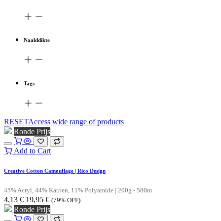
Naalddikte
Tags
RESETAccess wide range of products
Ronde Prijs
Add to Cart
Creative Cotton Camouflage | Rico Design
45% Acryl, 44% Katoen, 11% Polyamide | 200g - 580m
4,13
€
19,95
€
(79% OFF)
Ronde Prijs