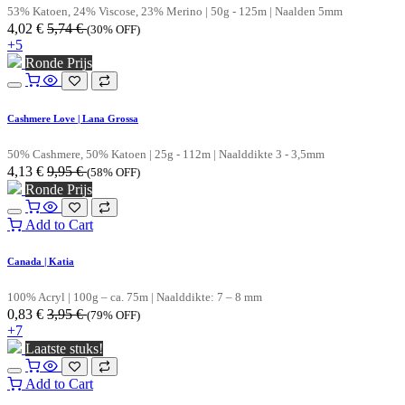
53% Katoen, 24% Viscose, 23% Merino | 50g - 125m | Naalden 5mm
4,02
€
5,74
€
(30% OFF)
+5
Ronde Prijs
Cashmere Love | Lana Grossa
50% Cashmere, 50% Katoen | 25g - 112m | Naalddikte 3 - 3,5mm
4,13
€
9,95
€
(58% OFF)
Ronde Prijs
Add to Cart
Canada | Katia
100% Acryl | 100g – ca. 75m | Naalddikte: 7 – 8 mm
0,83
€
3,95
€
(79% OFF)
+7
Laatste stuks!
Add to Cart