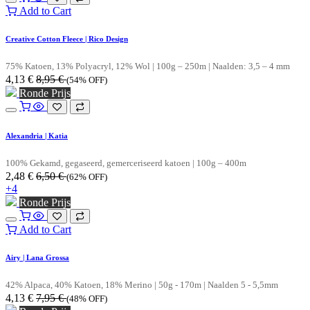
Add to Cart
Creative Cotton Fleece | Rico Design
75% Katoen, 13% Polyacryl, 12% Wol | 100g – 250m | Naalden: 3,5 – 4 mm
4,13
€
8,95
€
(54% OFF)
Ronde Prijs
Alexandria | Katia
100% Gekamd, gegaseerd, gemerceriseerd katoen | 100g – 400m
2,48
€
6,50
€
(62% OFF)
+4
Ronde Prijs
Add to Cart
Airy | Lana Grossa
42% Alpaca, 40% Katoen, 18% Merino | 50g - 170m | Naalden 5 - 5,5mm
4,13
€
7,95
€
(48% OFF)