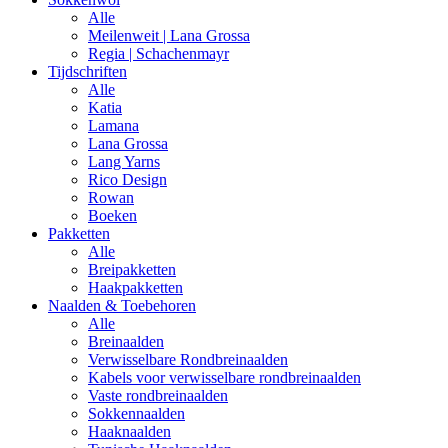
Alle
Meilenweit | Lana Grossa
Regia | Schachenmayr
Tijdschriften
Alle
Katia
Lamana
Lana Grossa
Lang Yarns
Rico Design
Rowan
Boeken
Pakketten
Alle
Breipakketten
Haakpakketten
Naalden & Toebehoren
Alle
Breinaalden
Verwisselbare Rondbreinaalden
Kabels voor verwisselbare rondbreinaalden
Vaste rondbreinaalden
Sokkennaalden
Haaknaalden