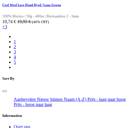
Cool Wool Lace Hand-Dyed | Lana Grossa
100% Merino | 50g - 400m | Breinaalden 2 - 3mm
10,74
€
19,95
€
(46% OFF)
+3
1
2
3
4
5
Sort By
Aanbevolen
Nieuw binnen
Naam (A-Z)
Prijs - laag naar hoog
Prijs - hoog naar laag
Information
Over ons