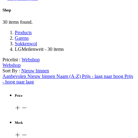
Shop
30 items found.
Products
Garens
Sokkenwol
LGMeilenweit
- 30 items
Pricelist :
Webshop
Webshop
Sort By :
Nieuw binnen
Aanbevolen
Nieuw binnen
Naam (A-Z)
Prijs - laag naar hoog
Prijs
- hoog naar laag
Price
Merk