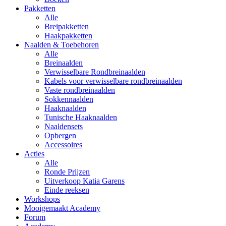
Pakketten
Alle
Breipakketten
Haakpakketten
Naalden & Toebehoren
Alle
Breinaalden
Verwisselbare Rondbreinaalden
Kabels voor verwisselbare rondbreinaalden
Vaste rondbreinaalden
Sokkennaalden
Haaknaalden
Tunische Haaknaalden
Naaldensets
Opbergen
Accessoires
Acties
Alle
Ronde Prijzen
Uitverkoop Katia Garens
Einde reeksen
Workshops
Mooigemaakt Academy
Forum