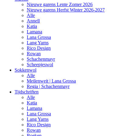
Nieuwe garens Lente Zomer 2026
Nieuwe garens Herfst Winter 2026-2027
Alle
Annell
Katia
Lamana
Lana Grossa
Lang Yarns
Rico Design
Rowan
Schachenmayr
Scheepjeswol
Sokkenwol
Alle
Meilenweit | Lana Grossa
Regia | Schachenmayr
Tijdschriften
Alle
Katia
Lamana
Lana Grossa
Lang Yarns
Rico Design
Rowan
Boeken