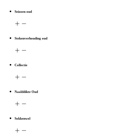
Seizoen oud
Stekenverhouding oud
Collectie
Naalddikte Oud
Sokkenwol