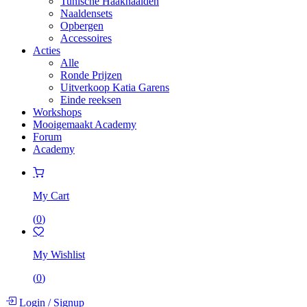
Tunische Haaknaalden
Naaldensets
Opbergen
Accessoires
Acties
Alle
Ronde Prijzen
Uitverkoop Katia Garens
Einde reeksen
Workshops
Mooigemaakt Academy
Forum
Academy
My Cart
(
0
)
My Wishlist
(
0
)
Login
/
Signup