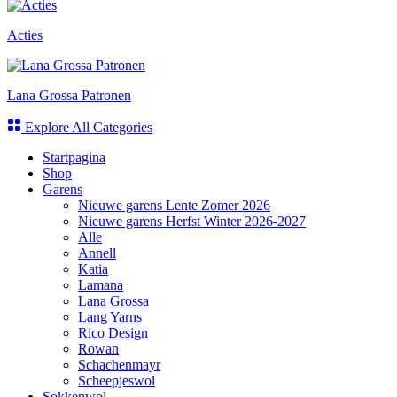
Acties
Lana Grossa Patronen
Explore All Categories
Startpagina
Shop
Garens
Nieuwe garens Lente Zomer 2026
Nieuwe garens Herfst Winter 2026-2027
Alle
Annell
Katia
Lamana
Lana Grossa
Lang Yarns
Rico Design
Rowan
Schachenmayr
Scheepjeswol
Sokkenwol