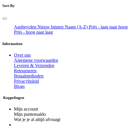
Sort By
Aanbevolen
Nieuw binnen
Naam (A-Z)
Prijs - laag naar hoog
Prijs - hoog naar laag
Information
Over ons
Algemene voorwaarden
Leveren & Verzenden
Retourneren
Betaalmethoden
Privacybeleid
Blogs
Koppelingen
Mijn account
Mijn puntensaldo
Wat je je al altijd afvraagt