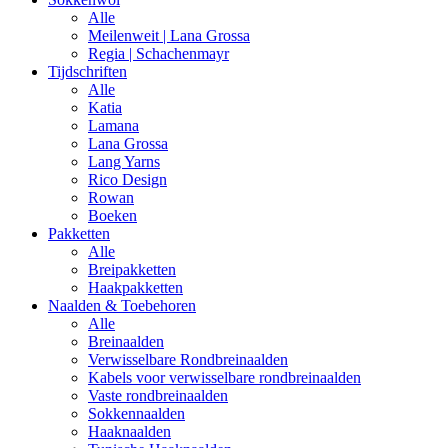
Alle
Meilenweit | Lana Grossa
Regia | Schachenmayr
Tijdschriften
Alle
Katia
Lamana
Lana Grossa
Lang Yarns
Rico Design
Rowan
Boeken
Pakketten
Alle
Breipakketten
Haakpakketten
Naalden & Toebehoren
Alle
Breinaalden
Verwisselbare Rondbreinaalden
Kabels voor verwisselbare rondbreinaalden
Vaste rondbreinaalden
Sokkennaalden
Haaknaalden