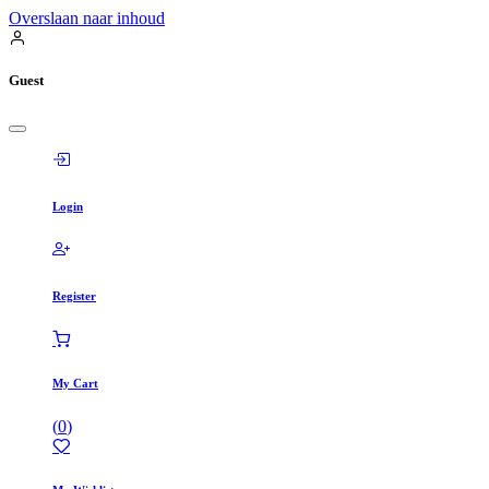
Overslaan naar inhoud
Guest
Login
Register
My Cart
(
0
)