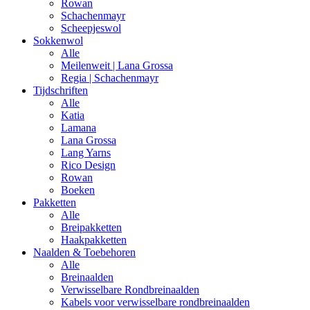
Rowan
Schachenmayr
Scheepjeswol
Sokkenwol
Alle
Meilenweit | Lana Grossa
Regia | Schachenmayr
Tijdschriften
Alle
Katia
Lamana
Lana Grossa
Lang Yarns
Rico Design
Rowan
Boeken
Pakketten
Alle
Breipakketten
Haakpakketten
Naalden & Toebehoren
Alle
Breinaalden
Verwisselbare Rondbreinaalden
Kabels voor verwisselbare rondbreinaalden