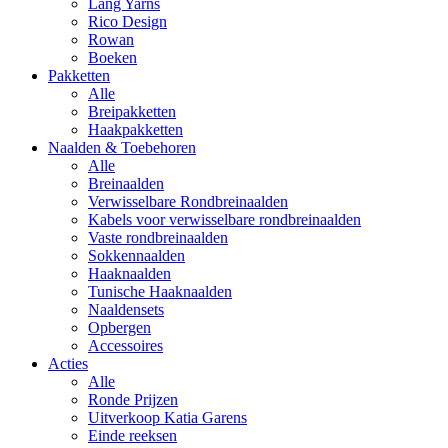
Lang Yarns
Rico Design
Rowan
Boeken
Pakketten
Alle
Breipakketten
Haakpakketten
Naalden & Toebehoren
Alle
Breinaalden
Verwisselbare Rondbreinaalden
Kabels voor verwisselbare rondbreinaalden
Vaste rondbreinaalden
Sokkennaalden
Haaknaalden
Tunische Haaknaalden
Naaldensets
Opbergen
Accessoires
Acties
Alle
Ronde Prijzen
Uitverkoop Katia Garens
Einde reeksen