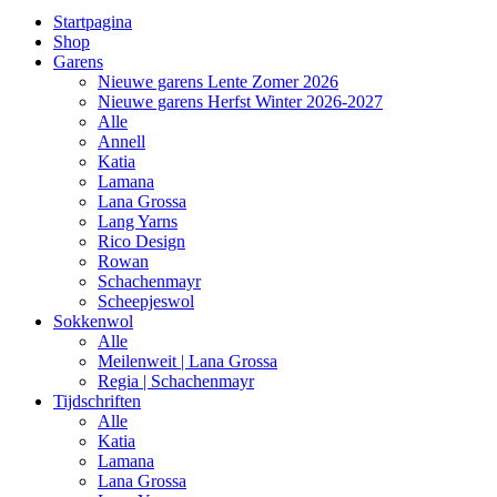
Startpagina
Shop
Garens
Nieuwe garens Lente Zomer 2026
Nieuwe garens Herfst Winter 2026-2027
Alle
Annell
Katia
Lamana
Lana Grossa
Lang Yarns
Rico Design
Rowan
Schachenmayr
Scheepjeswol
Sokkenwol
Alle
Meilenweit | Lana Grossa
Regia | Schachenmayr
Tijdschriften
Alle
Katia
Lamana
Lana Grossa