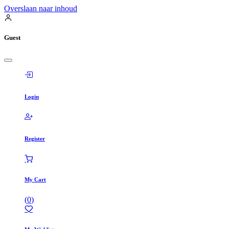
Overslaan naar inhoud
Guest
Login
Register
My Cart
(
0
)