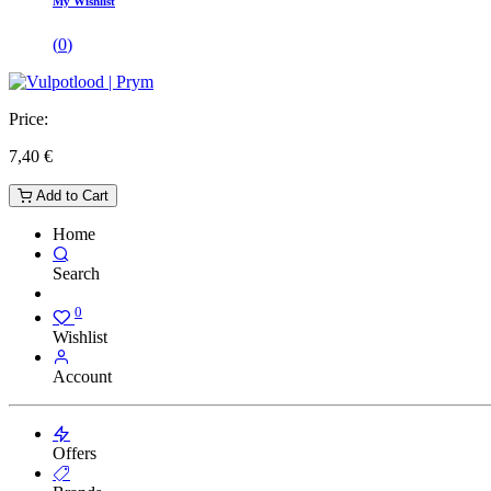
My Wishlist
(
0
)
Price:
7,40
€
Add to Cart
Home
Search
0
Wishlist
Account
Offers