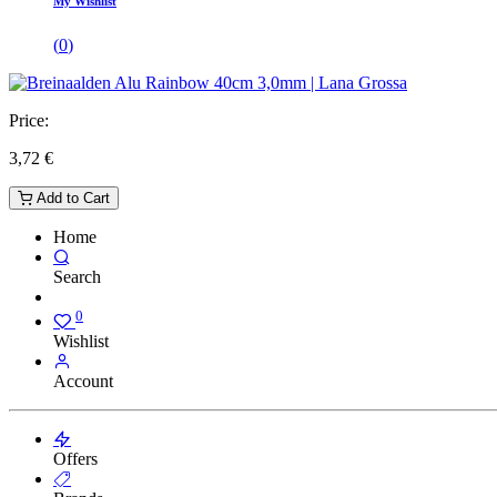
My Wishlist
(
0
)
Price:
3,72
€
Add to Cart
Home
Search
0
Wishlist
Account
Offers