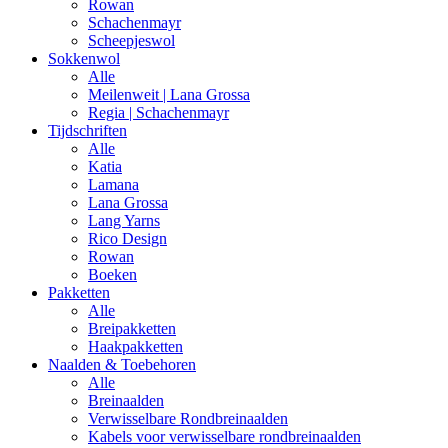
Rowan
Schachenmayr
Scheepjeswol
Sokkenwol
Alle
Meilenweit | Lana Grossa
Regia | Schachenmayr
Tijdschriften
Alle
Katia
Lamana
Lana Grossa
Lang Yarns
Rico Design
Rowan
Boeken
Pakketten
Alle
Breipakketten
Haakpakketten
Naalden & Toebehoren
Alle
Breinaalden
Verwisselbare Rondbreinaalden
Kabels voor verwisselbare rondbreinaalden