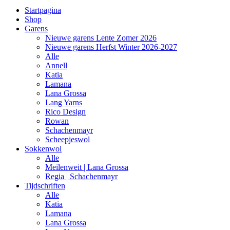
Startpagina
Shop
Garens
Nieuwe garens Lente Zomer 2026
Nieuwe garens Herfst Winter 2026-2027
Alle
Annell
Katia
Lamana
Lana Grossa
Lang Yarns
Rico Design
Rowan
Schachenmayr
Scheepjeswol
Sokkenwol
Alle
Meilenweit | Lana Grossa
Regia | Schachenmayr
Tijdschriften
Alle
Katia
Lamana
Lana Grossa