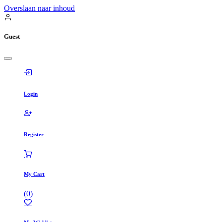
Overslaan naar inhoud
Guest
Login
Register
My Cart
(
0
)