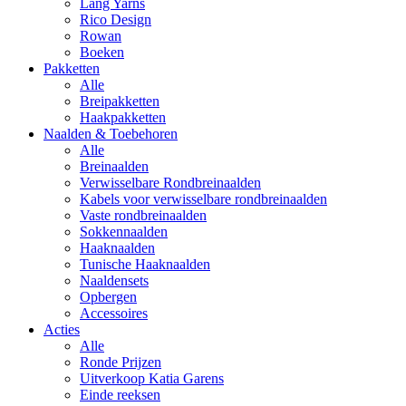
Lang Yarns
Rico Design
Rowan
Boeken
Pakketten
Alle
Breipakketten
Haakpakketten
Naalden & Toebehoren
Alle
Breinaalden
Verwisselbare Rondbreinaalden
Kabels voor verwisselbare rondbreinaalden
Vaste rondbreinaalden
Sokkennaalden
Haaknaalden
Tunische Haaknaalden
Naaldensets
Opbergen
Accessoires
Acties
Alle
Ronde Prijzen
Uitverkoop Katia Garens
Einde reeksen