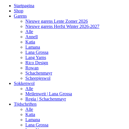
Startpagina
Shop
Garens
Nieuwe garens Lente Zomer 2026
Nieuwe garens Herfst Winter 2026-2027
Alle
Annell
Katia
Lamana
Lana Grossa
Lang Yarns
Rico Design
Rowan
Schachenmayr
Scheepjeswol
Sokkenwol
Alle
Meilenweit | Lana Grossa
Regia | Schachenmayr
Tijdschriften
Alle
Katia
Lamana
Lana Grossa