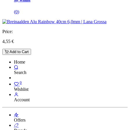
My Wishlist
(
0
)
Price:
4,55
€
Add to Cart
Home
Search
0
Wishlist
Account
Offers