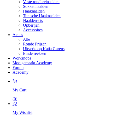
Vaste rondbreinaalden
Sokkennaalden
Haaknaalden
Tunische Haaknaalden
Naaldensets
Opbergen
Accessoires
Acties
Alle
Ronde Prijzen
Uitverkoop Katia Garens
Einde reeksen
Workshops
Mooigemaakt Academy
Forum
Academy
My Cart
(
0
)
My Wishlist