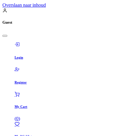
Overslaan naar inhoud
Guest
Login
Register
My Cart
(
0
)