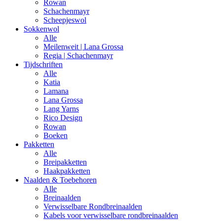
Rowan
Schachenmayr
Scheepjeswol
Sokkenwol
Alle
Meilenweit | Lana Grossa
Regia | Schachenmayr
Tijdschriften
Alle
Katia
Lamana
Lana Grossa
Lang Yarns
Rico Design
Rowan
Boeken
Pakketten
Alle
Breipakketten
Haakpakketten
Naalden & Toebehoren
Alle
Breinaalden
Verwisselbare Rondbreinaalden
Kabels voor verwisselbare rondbreinaalden