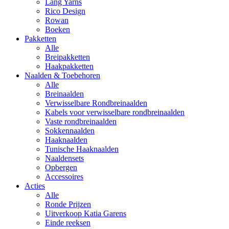
Lang Yarns
Rico Design
Rowan
Boeken
Pakketten
Alle
Breipakketten
Haakpakketten
Naalden & Toebehoren
Alle
Breinaalden
Verwisselbare Rondbreinaalden
Kabels voor verwisselbare rondbreinaalden
Vaste rondbreinaalden
Sokkennaalden
Haaknaalden
Tunische Haaknaalden
Naaldensets
Opbergen
Accessoires
Acties
Alle
Ronde Prijzen
Uitverkoop Katia Garens
Einde reeksen