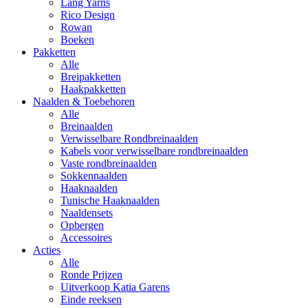
Lang Yarns
Rico Design
Rowan
Boeken
Pakketten
Alle
Breipakketten
Haakpakketten
Naalden & Toebehoren
Alle
Breinaalden
Verwisselbare Rondbreinaalden
Kabels voor verwisselbare rondbreinaalden
Vaste rondbreinaalden
Sokkennaalden
Haaknaalden
Tunische Haaknaalden
Naaldensets
Opbergen
Accessoires
Acties
Alle
Ronde Prijzen
Uitverkoop Katia Garens
Einde reeksen