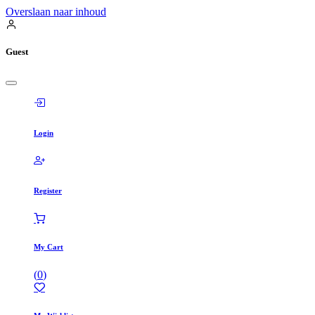
Overslaan naar inhoud
Guest
Login
Register
My Cart
(
0
)