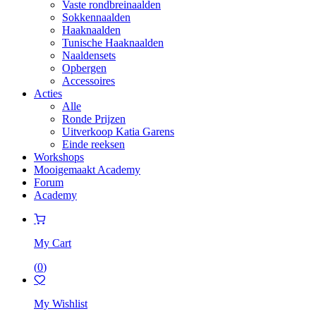
Vaste rondbreinaalden
Sokkennaalden
Haaknaalden
Tunische Haaknaalden
Naaldensets
Opbergen
Accessoires
Acties
Alle
Ronde Prijzen
Uitverkoop Katia Garens
Einde reeksen
Workshops
Mooigemaakt Academy
Forum
Academy
My Cart
(
0
)
My Wishlist