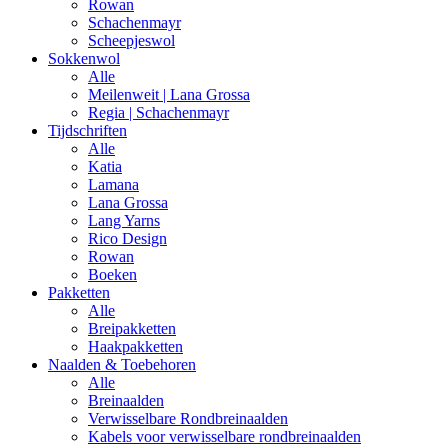
Rowan
Schachenmayr
Scheepjeswol
Sokkenwol
Alle
Meilenweit | Lana Grossa
Regia | Schachenmayr
Tijdschriften
Alle
Katia
Lamana
Lana Grossa
Lang Yarns
Rico Design
Rowan
Boeken
Pakketten
Alle
Breipakketten
Haakpakketten
Naalden & Toebehoren
Alle
Breinaalden
Verwisselbare Rondbreinaalden
Kabels voor verwisselbare rondbreinaalden