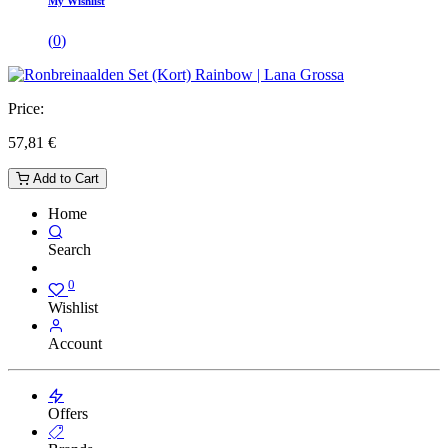
My Wishlist
(
0
)
Price:
57,81
€
Add to Cart
Home
Search
0
Wishlist
Account
Offers