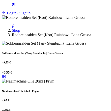
(
0
)
Login
/
Signup
Shop
Ronbreinaalden Set (Kort) Rainbow | Lana Grossa
Sokkennaalden Set (Tany Steinbach) | Lana Grossa
49,55
€
49,55
€
Naaimachine Olie 20ml | Prym
4,05
€
4,05
€