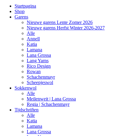
Startpagina
Shop
Garens
Nieuwe garens Lente Zomer 2026
Nieuwe garens Herfst Winter 2026-2027
Alle
Annell
Katia
Lamana
Lana Grossa
Lang Yarns
Rico Design
Rowan
Schachenmayr
Scheepjeswol
Sokkenwol
Alle
Meilenweit | Lana Grossa
Regia | Schachenmayr
Tijdschriften
Alle
Katia
Lamana
Lana Grossa