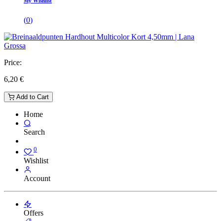
My Wishlist
(
0
)
Price:
6,20
€
Add to Cart
Home
Search
0
Wishlist
Account
Offers