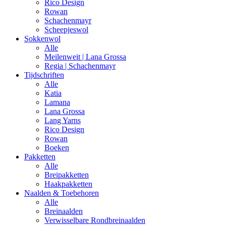
Rico Design
Rowan
Schachenmayr
Scheepjeswol
Sokkenwol
Alle
Meilenweit | Lana Grossa
Regia | Schachenmayr
Tijdschriften
Alle
Katia
Lamana
Lana Grossa
Lang Yarns
Rico Design
Rowan
Boeken
Pakketten
Alle
Breipakketten
Haakpakketten
Naalden & Toebehoren
Alle
Breinaalden
Verwisselbare Rondbreinaalden