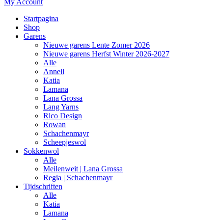
My Account
Startpagina
Shop
Garens
Nieuwe garens Lente Zomer 2026
Nieuwe garens Herfst Winter 2026-2027
Alle
Annell
Katia
Lamana
Lana Grossa
Lang Yarns
Rico Design
Rowan
Schachenmayr
Scheepjeswol
Sokkenwol
Alle
Meilenweit | Lana Grossa
Regia | Schachenmayr
Tijdschriften
Alle
Katia
Lamana