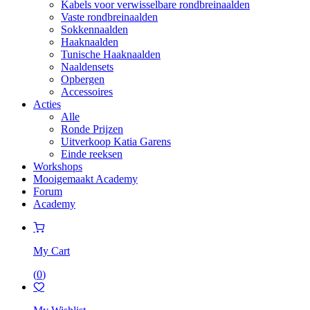
Kabels voor verwisselbare rondbreinaalden
Vaste rondbreinaalden
Sokkennaalden
Haaknaalden
Tunische Haaknaalden
Naaldensets
Opbergen
Accessoires
Acties
Alle
Ronde Prijzen
Uitverkoop Katia Garens
Einde reeksen
Workshops
Mooigemaakt Academy
Forum
Academy
My Cart
(
0
)