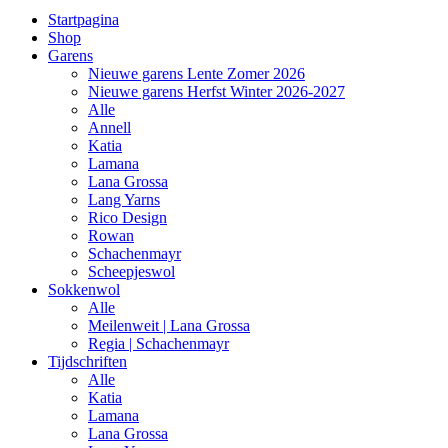
Startpagina
Shop
Garens
Nieuwe garens Lente Zomer 2026
Nieuwe garens Herfst Winter 2026-2027
Alle
Annell
Katia
Lamana
Lana Grossa
Lang Yarns
Rico Design
Rowan
Schachenmayr
Scheepjeswol
Sokkenwol
Alle
Meilenweit | Lana Grossa
Regia | Schachenmayr
Tijdschriften
Alle
Katia
Lamana
Lana Grossa