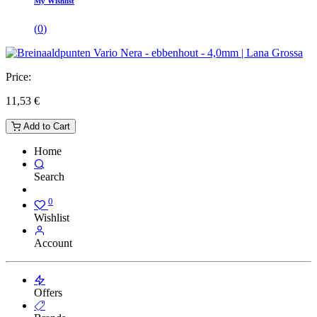
My Wishlist
(
0
)
Price:
11,53
€
Add to Cart
Home
Search
0
Wishlist
Account
Offers