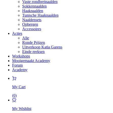
Vaste rondbreinaalden
Sokkennaalden
Haaknaalden
Tunische Haaknaalden
Naaldensets
Opbergen
Accessoires
Acties
Alle
Ronde Prijzen
Uitverkoop Katia Garens
Einde reeksen
Workshops
Mooigemaakt Academy
Forum
Academy
My Cart
(
0
)
My Wishlist