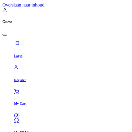
Overslaan naar inhoud
Guest
Login
Register
My Cart
(
0
)