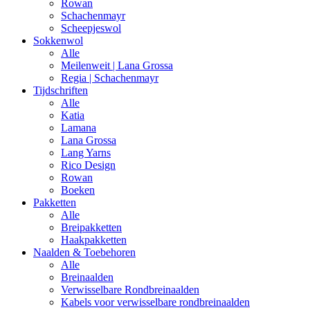
Rowan
Schachenmayr
Scheepjeswol
Sokkenwol
Alle
Meilenweit | Lana Grossa
Regia | Schachenmayr
Tijdschriften
Alle
Katia
Lamana
Lana Grossa
Lang Yarns
Rico Design
Rowan
Boeken
Pakketten
Alle
Breipakketten
Haakpakketten
Naalden & Toebehoren
Alle
Breinaalden
Verwisselbare Rondbreinaalden
Kabels voor verwisselbare rondbreinaalden