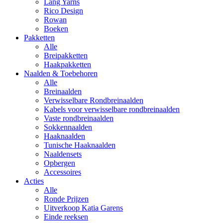
Lang Yarns
Rico Design
Rowan
Boeken
Pakketten
Alle
Breipakketten
Haakpakketten
Naalden & Toebehoren
Alle
Breinaalden
Verwisselbare Rondbreinaalden
Kabels voor verwisselbare rondbreinaalden
Vaste rondbreinaalden
Sokkennaalden
Haaknaalden
Tunische Haaknaalden
Naaldensets
Opbergen
Accessoires
Acties
Alle
Ronde Prijzen
Uitverkoop Katia Garens
Einde reeksen