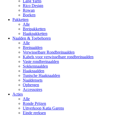
Lang Yarns
Rico Design
Rowan
Boeken
Pakketten
Alle
Breipakketten
Haakpakketten
Naalden & Toebehoren
Alle
Breinaalden
Verwisselbare Rondbreinaalden
Kabels voor verwisselbare rondbreinaalden
Vaste rondbreinaalden
Sokkennaalden
Haaknaalden
Tunische Haaknaalden
Naaldensets
Opbergen
Accessoires
Acties
Alle
Ronde Prijzen
Uitverkoop Katia Garens
Einde reeksen