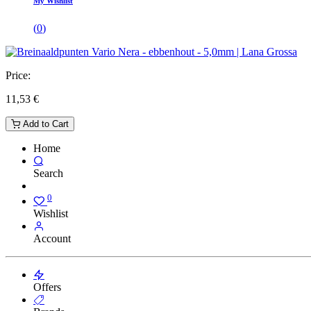
My Wishlist
(
0
)
Price:
11,53
€
Add to Cart
Home
Search
0
Wishlist
Account
Offers