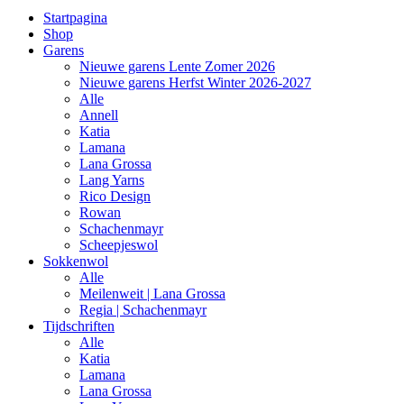
Startpagina
Shop
Garens
Nieuwe garens Lente Zomer 2026
Nieuwe garens Herfst Winter 2026-2027
Alle
Annell
Katia
Lamana
Lana Grossa
Lang Yarns
Rico Design
Rowan
Schachenmayr
Scheepjeswol
Sokkenwol
Alle
Meilenweit | Lana Grossa
Regia | Schachenmayr
Tijdschriften
Alle
Katia
Lamana
Lana Grossa