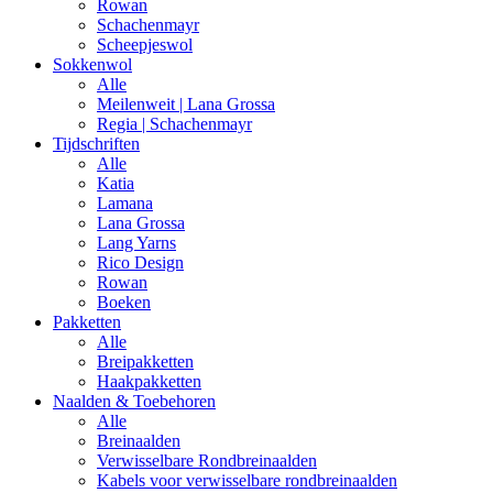
Rowan
Schachenmayr
Scheepjeswol
Sokkenwol
Alle
Meilenweit | Lana Grossa
Regia | Schachenmayr
Tijdschriften
Alle
Katia
Lamana
Lana Grossa
Lang Yarns
Rico Design
Rowan
Boeken
Pakketten
Alle
Breipakketten
Haakpakketten
Naalden & Toebehoren
Alle
Breinaalden
Verwisselbare Rondbreinaalden
Kabels voor verwisselbare rondbreinaalden