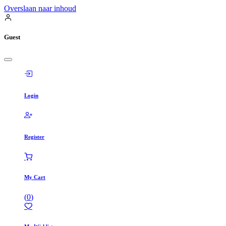
Overslaan naar inhoud
Guest
Login
Register
My Cart
(
0
)