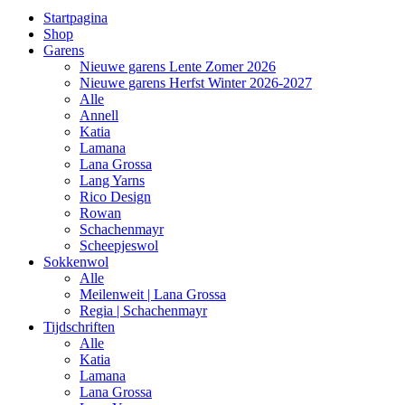
Startpagina
Shop
Garens
Nieuwe garens Lente Zomer 2026
Nieuwe garens Herfst Winter 2026-2027
Alle
Annell
Katia
Lamana
Lana Grossa
Lang Yarns
Rico Design
Rowan
Schachenmayr
Scheepjeswol
Sokkenwol
Alle
Meilenweit | Lana Grossa
Regia | Schachenmayr
Tijdschriften
Alle
Katia
Lamana
Lana Grossa