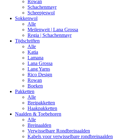
Rowan
Schachenmayr
Scheepjeswol
Sokkenwol
Alle
Meilenweit | Lana Grossa
Regia | Schachenmayr
Tijdschriften
Alle
Katia
Lamana
Lana Grossa
Lang Yarns
Rico Design
Rowan
Boeken
Pakketten
Alle
Breipakketten
Haakpakketten
Naalden & Toebehoren
Alle
Breinaalden
Verwisselbare Rondbreinaalden
Kabels voor verwisselbare rondbreinaalden