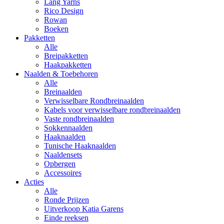
Lang Yarns
Rico Design
Rowan
Boeken
Pakketten
Alle
Breipakketten
Haakpakketten
Naalden & Toebehoren
Alle
Breinaalden
Verwisselbare Rondbreinaalden
Kabels voor verwisselbare rondbreinaalden
Vaste rondbreinaalden
Sokkennaalden
Haaknaalden
Tunische Haaknaalden
Naaldensets
Opbergen
Accessoires
Acties
Alle
Ronde Prijzen
Uitverkoop Katia Garens
Einde reeksen