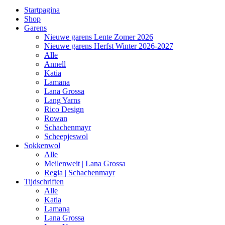
Startpagina
Shop
Garens
Nieuwe garens Lente Zomer 2026
Nieuwe garens Herfst Winter 2026-2027
Alle
Annell
Katia
Lamana
Lana Grossa
Lang Yarns
Rico Design
Rowan
Schachenmayr
Scheepjeswol
Sokkenwol
Alle
Meilenweit | Lana Grossa
Regia | Schachenmayr
Tijdschriften
Alle
Katia
Lamana
Lana Grossa