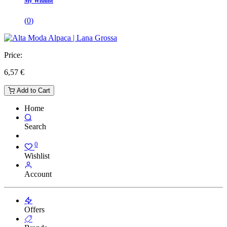
My Wishlist
(
0
)
Price:
6,57
€
Add to Cart
Home
Search
0
Wishlist
Account
Offers