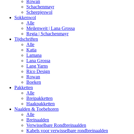
Rowan
Schachenmayr
Scheepjeswol
Sokkenwol
Alle
Meilenweit | Lana Grossa
Regia | Schachenmayr
Tijdschriften
Alle
Katia
Lamana
Lana Grossa
Lang Yarns
Rico Design
Rowan
Boeken
Pakketten
Alle
Breipakketten
Haakpakketten
Naalden & Toebehoren
Alle
Breinaalden
Verwisselbare Rondbreinaalden
Kabels voor verwisselbare rondbreinaalden