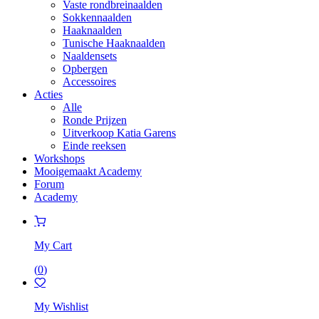
Vaste rondbreinaalden
Sokkennaalden
Haaknaalden
Tunische Haaknaalden
Naaldensets
Opbergen
Accessoires
Acties
Alle
Ronde Prijzen
Uitverkoop Katia Garens
Einde reeksen
Workshops
Mooigemaakt Academy
Forum
Academy
My Cart
(
0
)
My Wishlist