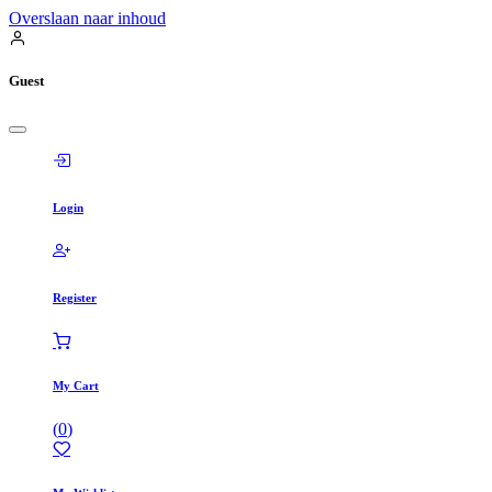
Overslaan naar inhoud
Guest
Login
Register
My Cart
(
0
)