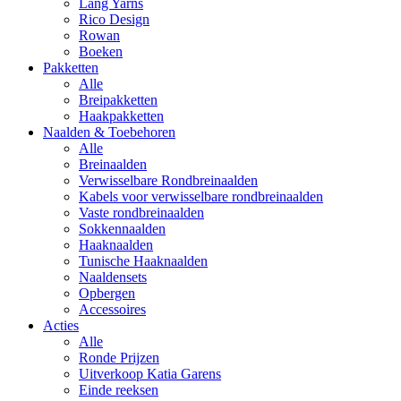
Lang Yarns
Rico Design
Rowan
Boeken
Pakketten
Alle
Breipakketten
Haakpakketten
Naalden & Toebehoren
Alle
Breinaalden
Verwisselbare Rondbreinaalden
Kabels voor verwisselbare rondbreinaalden
Vaste rondbreinaalden
Sokkennaalden
Haaknaalden
Tunische Haaknaalden
Naaldensets
Opbergen
Accessoires
Acties
Alle
Ronde Prijzen
Uitverkoop Katia Garens
Einde reeksen