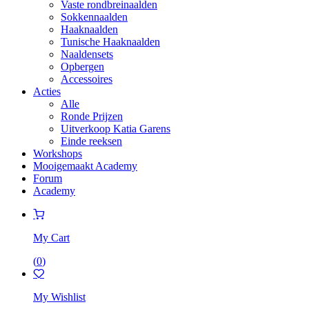
Vaste rondbreinaalden
Sokkennaalden
Haaknaalden
Tunische Haaknaalden
Naaldensets
Opbergen
Accessoires
Acties
Alle
Ronde Prijzen
Uitverkoop Katia Garens
Einde reeksen
Workshops
Mooigemaakt Academy
Forum
Academy
My Cart
(
0
)
My Wishlist