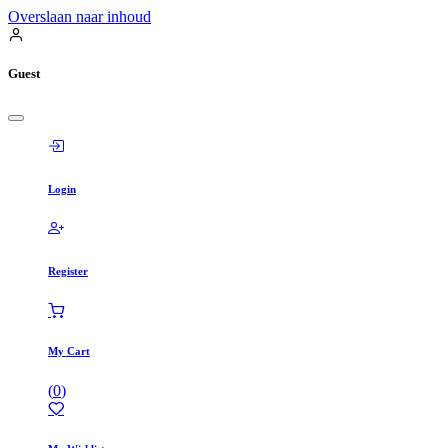
Overslaan naar inhoud
Guest
Login
Register
My Cart
(
0
)