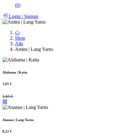
(
0
)
Login
/
Signup
Shop
Alle
Amira | Lang Yarns
Alabama | Katia
1,65
€
1,65
€
Ananas | Lang Yarns
8,22
€