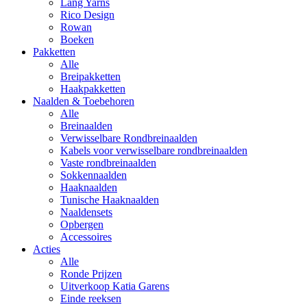
Lang Yarns
Rico Design
Rowan
Boeken
Pakketten
Alle
Breipakketten
Haakpakketten
Naalden & Toebehoren
Alle
Breinaalden
Verwisselbare Rondbreinaalden
Kabels voor verwisselbare rondbreinaalden
Vaste rondbreinaalden
Sokkennaalden
Haaknaalden
Tunische Haaknaalden
Naaldensets
Opbergen
Accessoires
Acties
Alle
Ronde Prijzen
Uitverkoop Katia Garens
Einde reeksen