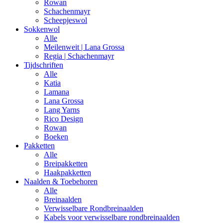
Rowan
Schachenmayr
Scheepjeswol
Sokkenwol
Alle
Meilenweit | Lana Grossa
Regia | Schachenmayr
Tijdschriften
Alle
Katia
Lamana
Lana Grossa
Lang Yarns
Rico Design
Rowan
Boeken
Pakketten
Alle
Breipakketten
Haakpakketten
Naalden & Toebehoren
Alle
Breinaalden
Verwisselbare Rondbreinaalden
Kabels voor verwisselbare rondbreinaalden