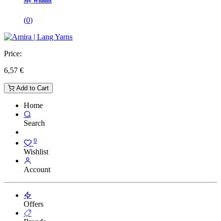
My Wishlist
(
0
)
Price:
6,57
€
Add to Cart
Home
Search
0
Wishlist
Account
Offers