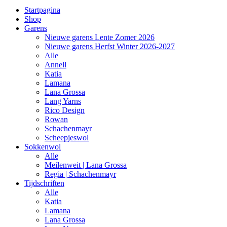
Startpagina
Shop
Garens
Nieuwe garens Lente Zomer 2026
Nieuwe garens Herfst Winter 2026-2027
Alle
Annell
Katia
Lamana
Lana Grossa
Lang Yarns
Rico Design
Rowan
Schachenmayr
Scheepjeswol
Sokkenwol
Alle
Meilenweit | Lana Grossa
Regia | Schachenmayr
Tijdschriften
Alle
Katia
Lamana
Lana Grossa