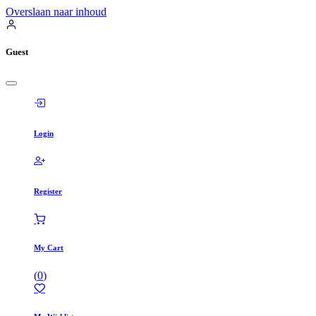
Overslaan naar inhoud
Guest
Login
Register
My Cart
(
0
)