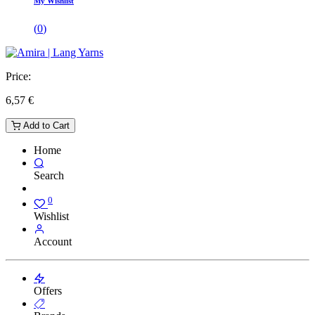
My Wishlist
(
0
)
Price:
6,57
€
Add to Cart
Home
Search
0
Wishlist
Account
Offers