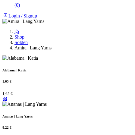
(
0
)
Login
/
Signup
Shop
Solden
Amira | Lang Yarns
Alabama | Katia
1,65
€
1,65
€
Ananas | Lang Yarns
8,22
€