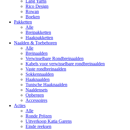
Lang Yarns
Rico Design
Rowan
Boeken
Pakketten
Alle
Breipakketten
Haakpakketten
Naalden & Toebehoren
Alle
Breinaalden
Verwisselbare Rondbreinaalden
Kabels voor verwisselbare rondbreinaalden
Vaste rondbreinaalden
Sokkennaalden
Haaknaalden
Tunische Haaknaalden
Naaldensets
Opbergen
Accessoires
Acties
Alle
Ronde Prijzen
Uitverkoop Katia Garens
Einde reeksen