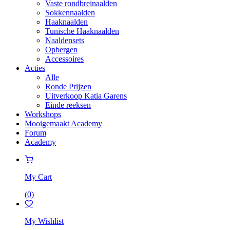
Vaste rondbreinaalden
Sokkennaalden
Haaknaalden
Tunische Haaknaalden
Naaldensets
Opbergen
Accessoires
Acties
Alle
Ronde Prijzen
Uitverkoop Katia Garens
Einde reeksen
Workshops
Mooigemaakt Academy
Forum
Academy
My Cart
(
0
)
My Wishlist