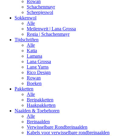
Rowan
Schachenmayr
Scheepjeswol
Sokkenwol
Alle
Meilenweit | Lana Grossa
Regia | Schachenmayr
Tijdschriften
Alle
Katia
Lamana
Lana Grossa
Lang Yarns
Rico Design
Rowan
Boeken
Pakketten
Alle
Breipakketten
Haakpakketten
Naalden & Toebehoren
Alle
Breinaalden
Verwisselbare Rondbreinaalden
Kabels voor verwisselbare rondbreinaalden