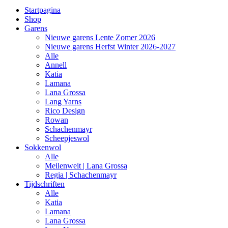
Startpagina
Shop
Garens
Nieuwe garens Lente Zomer 2026
Nieuwe garens Herfst Winter 2026-2027
Alle
Annell
Katia
Lamana
Lana Grossa
Lang Yarns
Rico Design
Rowan
Schachenmayr
Scheepjeswol
Sokkenwol
Alle
Meilenweit | Lana Grossa
Regia | Schachenmayr
Tijdschriften
Alle
Katia
Lamana
Lana Grossa