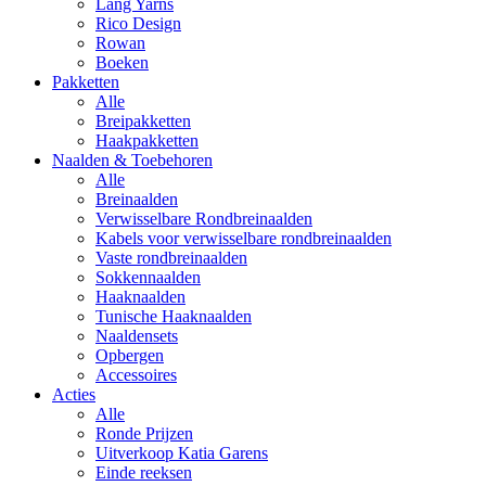
Lang Yarns
Rico Design
Rowan
Boeken
Pakketten
Alle
Breipakketten
Haakpakketten
Naalden & Toebehoren
Alle
Breinaalden
Verwisselbare Rondbreinaalden
Kabels voor verwisselbare rondbreinaalden
Vaste rondbreinaalden
Sokkennaalden
Haaknaalden
Tunische Haaknaalden
Naaldensets
Opbergen
Accessoires
Acties
Alle
Ronde Prijzen
Uitverkoop Katia Garens
Einde reeksen