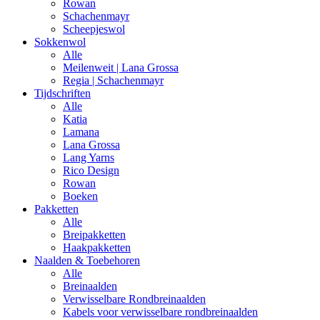
Rowan
Schachenmayr
Scheepjeswol
Sokkenwol
Alle
Meilenweit | Lana Grossa
Regia | Schachenmayr
Tijdschriften
Alle
Katia
Lamana
Lana Grossa
Lang Yarns
Rico Design
Rowan
Boeken
Pakketten
Alle
Breipakketten
Haakpakketten
Naalden & Toebehoren
Alle
Breinaalden
Verwisselbare Rondbreinaalden
Kabels voor verwisselbare rondbreinaalden