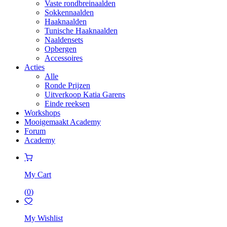
Vaste rondbreinaalden
Sokkennaalden
Haaknaalden
Tunische Haaknaalden
Naaldensets
Opbergen
Accessoires
Acties
Alle
Ronde Prijzen
Uitverkoop Katia Garens
Einde reeksen
Workshops
Mooigemaakt Academy
Forum
Academy
My Cart
(
0
)
My Wishlist