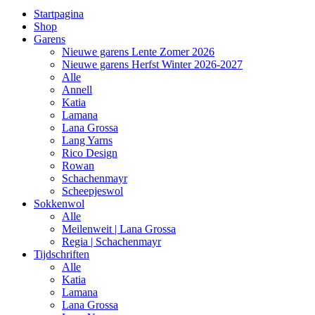
Startpagina
Shop
Garens
Nieuwe garens Lente Zomer 2026
Nieuwe garens Herfst Winter 2026-2027
Alle
Annell
Katia
Lamana
Lana Grossa
Lang Yarns
Rico Design
Rowan
Schachenmayr
Scheepjeswol
Sokkenwol
Alle
Meilenweit | Lana Grossa
Regia | Schachenmayr
Tijdschriften
Alle
Katia
Lamana
Lana Grossa