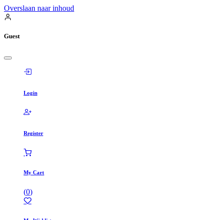
Overslaan naar inhoud
Guest
Login
Register
My Cart
(
0
)