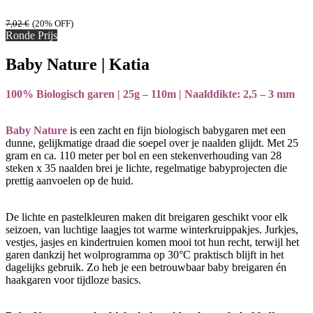
7,02
€
(20% OFF)
Ronde Prijs
Baby Nature | Katia
100% Biologisch garen | 25g – 110m | Naalddikte: 2,5 – 3 mm
Baby Nature
is een zacht en fijn biologisch babygaren met een
dunne, gelijkmatige draad die soepel over je naalden glijdt. Met 25
gram en ca. 110 meter per bol en een stekenverhouding van 28
steken x 35 naalden brei je lichte, regelmatige babyprojecten die
prettig aanvoelen op de huid.
De lichte en pastelkleuren maken dit breigaren geschikt voor elk
seizoen, van luchtige laagjes tot warme winterkruippakjes. Jurkjes,
vestjes, jasjes en kindertruien komen mooi tot hun recht, terwijl het
garen dankzij het wolprogramma op 30°C praktisch blijft in het
dagelijks gebruik. Zo heb je een betrouwbaar baby breigaren én
haakgaren voor tijdloze basics.