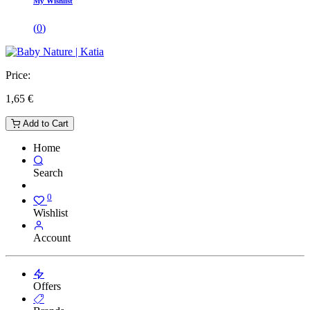
My Wishlist
(
0
)
Price:
1,65
€
Add to Cart
Home
Search
0
Wishlist
Account
Offers