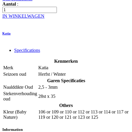
Aantal
:
IN WINKELWAGEN
Katia
Specifications
Kenmerken
Merk
Katia
Seizoen oud
Herfst / Winter
Garen Specificaties
Naalddikte Oud
2,5 - 3mm
Stekenverhouding
28st x 35
oud
Others
Kleur (Baby
106
or
109
or
110
or
112
or
113
or
114
or
117
or
Nature)
119
or
120
or
121
or
123
or
125
Information