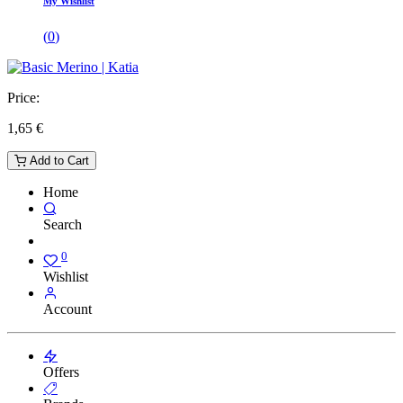
My Wishlist
(
0
)
Price:
1,65
€
Add to Cart
Home
Search
0
Wishlist
Account
Offers