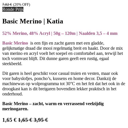
7,02
€
(20% OFF)
Ronde Prijs
Basic Merino | Katia
52% Merino, 48% Acryl | 50g – 120m | Naalden 3,5 – 4 mm
Basic Merino
is een fijn en zacht garen met een gladde,
gelijkmatige draad die mooi regelmatig breit en haakt. Door de mix
van merino en acryl voelt het soepel en comfortabel aan, terwijl het
toch vormvast blijft. Dit dunne garen geeft een rustig, egaal
steekbeeld.
Dit garen is heel geschikt voor casual truien en vesten, maar ook
voor babyslofjes, poncho’s, kussens en home decor. Dankzij de
machinewas op wolprogramma tot 30°C en het feit dat het ook in de
droogkast kan is dit breigaren bovendien lekker praktisch in het
onderhoud.
Basic Merino – zacht, warm en verrassend veelzijdig
merinogaren.
1,65
€
1,65
€
3,95
€