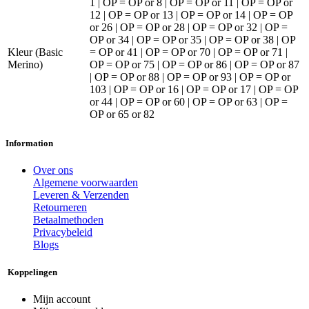
1 | OP = OP
or
8 | OP = OP
or
11 | OP = OP
or
12 | OP = OP
or
13 | OP = OP
or
14 | OP = OP
or
26 | OP = OP
or
28 | OP = OP
or
32 | OP =
OP
or
34 | OP = OP
or
35 | OP = OP
or
38 | OP
Kleur (Basic
= OP
or
41 | OP = OP
or
70 | OP = OP
or
71 |
Merino)
OP = OP
or
75 | OP = OP
or
86 | OP = OP
or
87
| OP = OP
or
88 | OP = OP
or
93 | OP = OP
or
103 | OP = OP
or
16 | OP = OP
or
17 | OP = OP
or
44 | OP = OP
or
60 | OP = OP
or
63 | OP =
OP
or
65
or
82
Information
Over ons
Algemene voorwaarden
Leveren & Verzenden
Retourneren
Betaalmethoden
Privacybeleid
Blogs
Koppelingen
Mijn account