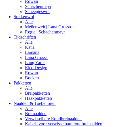
Rowan
Schachenmayr
Scheepjeswol
Sokkenwol
Alle
Meilenweit | Lana Grossa
Regia | Schachenmayr
Tijdschriften
Alle
Katia
Lamana
Lana Grossa
Lang Yarns
Rico Design
Rowan
Boeken
Pakketten
Alle
Breipakketten
Haakpakketten
Naalden & Toebehoren
Alle
Breinaalden
Verwisselbare Rondbreinaalden
Kabels voor verwisselbare rondbreinaalden