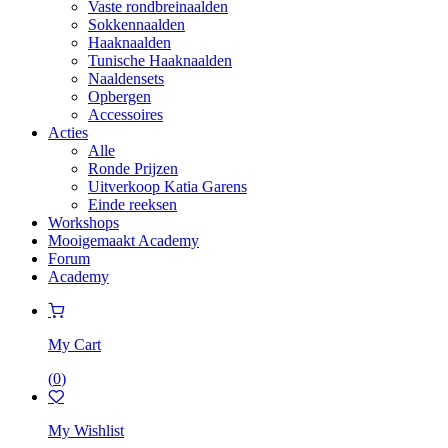
Vaste rondbreinaalden
Sokkennaalden
Haaknaalden
Tunische Haaknaalden
Naaldensets
Opbergen
Accessoires
Acties
Alle
Ronde Prijzen
Uitverkoop Katia Garens
Einde reeksen
Workshops
Mooigemaakt Academy
Forum
Academy
My Cart
(
0
)
My Wishlist