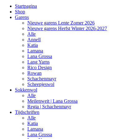
Startpagina
Shop
Garens
Nieuwe garens Lente Zomer 2026
Nieuwe garens Herfst Winter 2026-2027
Alle
Annell
Katia
Lamana
Lana Grossa
Lang Yarns
Rico Design
Rowan
Schachenmayr
Scheepjeswol
Sokkenwol
Alle
Meilenweit | Lana Grossa
Regia | Schachenmayr
Tijdschriften
Alle
Katia
Lamana
Lana Grossa