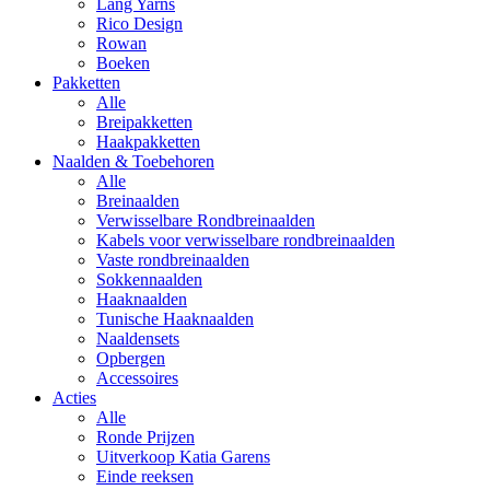
Lang Yarns
Rico Design
Rowan
Boeken
Pakketten
Alle
Breipakketten
Haakpakketten
Naalden & Toebehoren
Alle
Breinaalden
Verwisselbare Rondbreinaalden
Kabels voor verwisselbare rondbreinaalden
Vaste rondbreinaalden
Sokkennaalden
Haaknaalden
Tunische Haaknaalden
Naaldensets
Opbergen
Accessoires
Acties
Alle
Ronde Prijzen
Uitverkoop Katia Garens
Einde reeksen