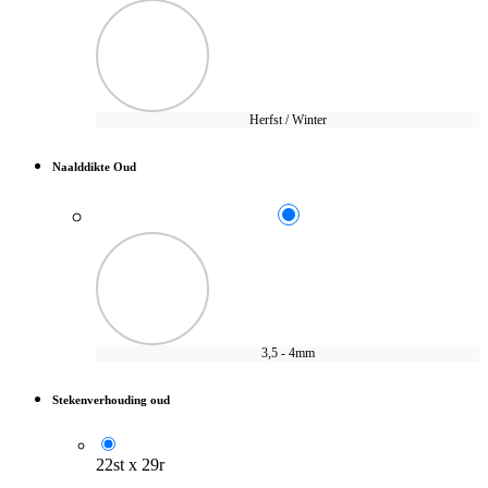
Herfst / Winter
Naalddikte Oud
3,5 - 4mm
Stekenverhouding oud
22st x 29r