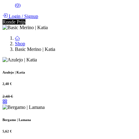
(
0
)
Login
/
Signup
Ronde Prijs
Shop
Basic Merino | Katia
Azulejo | Katia
2,48
€
2,48
€
Bergamo | Lamana
5,62
€