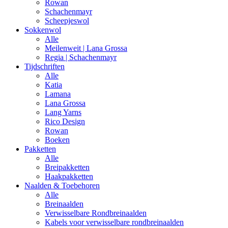
Rowan
Schachenmayr
Scheepjeswol
Sokkenwol
Alle
Meilenweit | Lana Grossa
Regia | Schachenmayr
Tijdschriften
Alle
Katia
Lamana
Lana Grossa
Lang Yarns
Rico Design
Rowan
Boeken
Pakketten
Alle
Breipakketten
Haakpakketten
Naalden & Toebehoren
Alle
Breinaalden
Verwisselbare Rondbreinaalden
Kabels voor verwisselbare rondbreinaalden