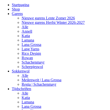
Startpagina
Shop
Garens
Nieuwe garens Lente Zomer 2026
Nieuwe garens Herfst Winter 2026-2027
Alle
Annell
Katia
Lamana
Lana Grossa
Lang Yarns
Rico Design
Rowan
Schachenmayr
Scheepjeswol
Sokkenwol
Alle
Meilenweit | Lana Grossa
Regia | Schachenmayr
Tijdschriften
Alle
Katia
Lamana
Lana Grossa