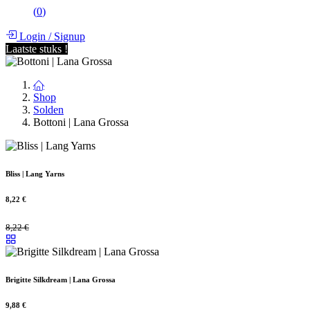
(
0
)
Login
/
Signup
Laatste stuks !
Shop
Solden
Bottoni | Lana Grossa
Bliss | Lang Yarns
8,22
€
8,22
€
Brigitte Silkdream | Lana Grossa
9,88
€