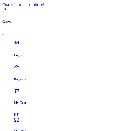
Overslaan naar inhoud
Guest
Login
Register
My Cart
(
0
)