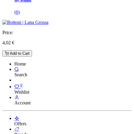
My Wishlist
(
0
)
Price:
4,02
€
Add to Cart
Home
Search
0
Wishlist
Account
Offers