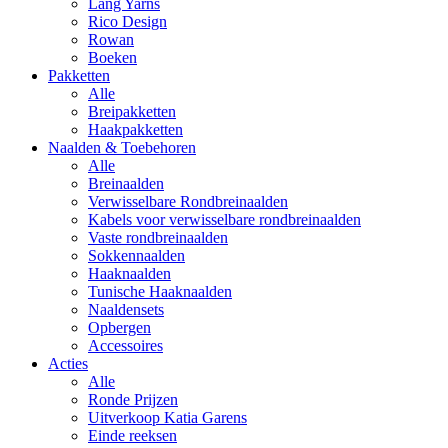
Lang Yarns
Rico Design
Rowan
Boeken
Pakketten
Alle
Breipakketten
Haakpakketten
Naalden & Toebehoren
Alle
Breinaalden
Verwisselbare Rondbreinaalden
Kabels voor verwisselbare rondbreinaalden
Vaste rondbreinaalden
Sokkennaalden
Haaknaalden
Tunische Haaknaalden
Naaldensets
Opbergen
Accessoires
Acties
Alle
Ronde Prijzen
Uitverkoop Katia Garens
Einde reeksen