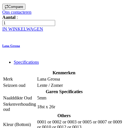
Compare
Ons contacteren
Aantal
:
IN WINKELWAGEN
Lana Grossa
Specifications
Kenmerken
Merk
Lana Grossa
Seizoen oud
Lente / Zomer
Garen Specificaties
Naalddikte Oud
5mm
Stekenverhouding
18st x 26r
oud
Others
0001
or
0002
or
0003
or
0005
or
0007
or
0009
Kleur (Bottoni)
or
0010
or
0012
or
0013