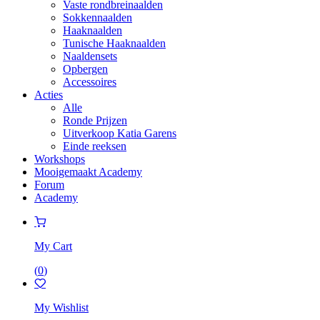
Vaste rondbreinaalden
Sokkennaalden
Haaknaalden
Tunische Haaknaalden
Naaldensets
Opbergen
Accessoires
Acties
Alle
Ronde Prijzen
Uitverkoop Katia Garens
Einde reeksen
Workshops
Mooigemaakt Academy
Forum
Academy
My Cart
(
0
)
My Wishlist