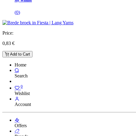
My Wishlist
(
0
)
Price:
0,83
€
Add to Cart
Home
Search
0
Wishlist
Account
Offers