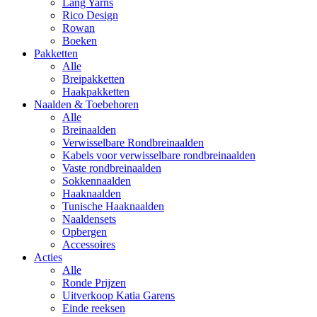
Lang Yarns
Rico Design
Rowan
Boeken
Pakketten
Alle
Breipakketten
Haakpakketten
Naalden & Toebehoren
Alle
Breinaalden
Verwisselbare Rondbreinaalden
Kabels voor verwisselbare rondbreinaalden
Vaste rondbreinaalden
Sokkennaalden
Haaknaalden
Tunische Haaknaalden
Naaldensets
Opbergen
Accessoires
Acties
Alle
Ronde Prijzen
Uitverkoop Katia Garens
Einde reeksen