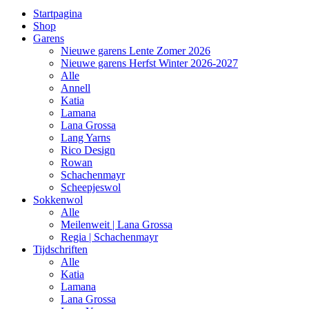
Startpagina
Shop
Garens
Nieuwe garens Lente Zomer 2026
Nieuwe garens Herfst Winter 2026-2027
Alle
Annell
Katia
Lamana
Lana Grossa
Lang Yarns
Rico Design
Rowan
Schachenmayr
Scheepjeswol
Sokkenwol
Alle
Meilenweit | Lana Grossa
Regia | Schachenmayr
Tijdschriften
Alle
Katia
Lamana
Lana Grossa