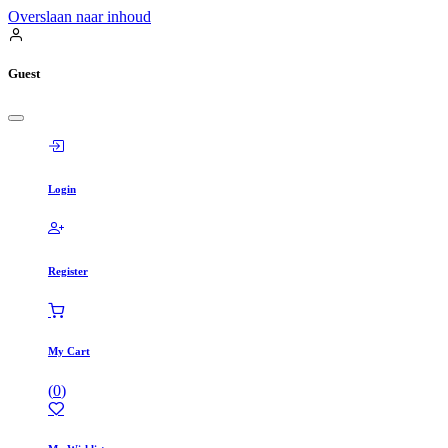
Overslaan naar inhoud
Guest
Login
Register
My Cart
(
0
)