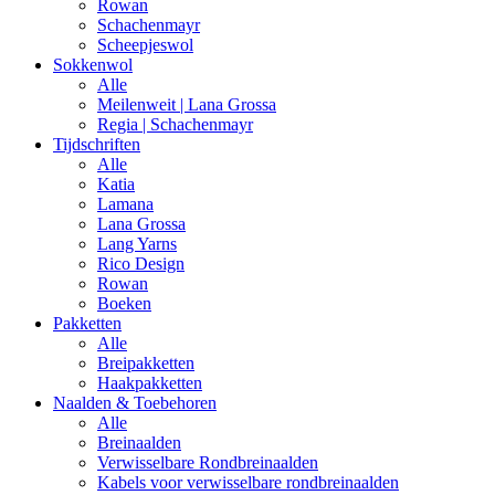
Rowan
Schachenmayr
Scheepjeswol
Sokkenwol
Alle
Meilenweit | Lana Grossa
Regia | Schachenmayr
Tijdschriften
Alle
Katia
Lamana
Lana Grossa
Lang Yarns
Rico Design
Rowan
Boeken
Pakketten
Alle
Breipakketten
Haakpakketten
Naalden & Toebehoren
Alle
Breinaalden
Verwisselbare Rondbreinaalden
Kabels voor verwisselbare rondbreinaalden