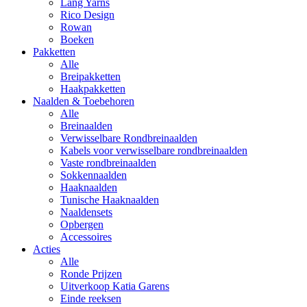
Lang Yarns
Rico Design
Rowan
Boeken
Pakketten
Alle
Breipakketten
Haakpakketten
Naalden & Toebehoren
Alle
Breinaalden
Verwisselbare Rondbreinaalden
Kabels voor verwisselbare rondbreinaalden
Vaste rondbreinaalden
Sokkennaalden
Haaknaalden
Tunische Haaknaalden
Naaldensets
Opbergen
Accessoires
Acties
Alle
Ronde Prijzen
Uitverkoop Katia Garens
Einde reeksen