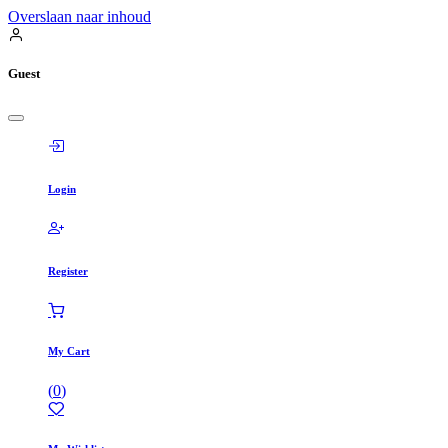
Overslaan naar inhoud
Guest
Login
Register
My Cart
(
0
)