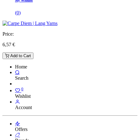
My Wishlist
(
0
)
Price:
6,57
€
Add to Cart
Home
Search
0
Wishlist
Account
Offers