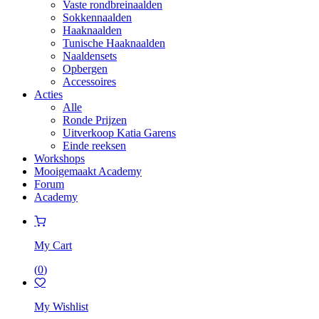
Vaste rondbreinaalden
Sokkennaalden
Haaknaalden
Tunische Haaknaalden
Naaldensets
Opbergen
Accessoires
Acties
Alle
Ronde Prijzen
Uitverkoop Katia Garens
Einde reeksen
Workshops
Mooigemaakt Academy
Forum
Academy
My Cart
(
0
)
My Wishlist