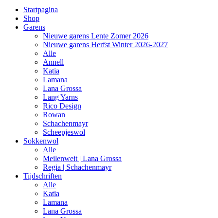
Startpagina
Shop
Garens
Nieuwe garens Lente Zomer 2026
Nieuwe garens Herfst Winter 2026-2027
Alle
Annell
Katia
Lamana
Lana Grossa
Lang Yarns
Rico Design
Rowan
Schachenmayr
Scheepjeswol
Sokkenwol
Alle
Meilenweit | Lana Grossa
Regia | Schachenmayr
Tijdschriften
Alle
Katia
Lamana
Lana Grossa