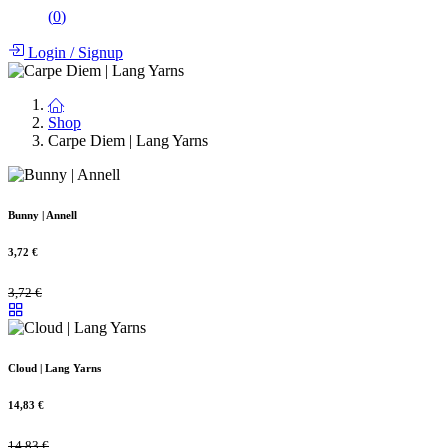
(
0
)
Login
/
Signup
Shop
Carpe Diem | Lang Yarns
Bunny | Annell
3,72
€
3,72
€
Cloud | Lang Yarns
14,83
€
14,83
€