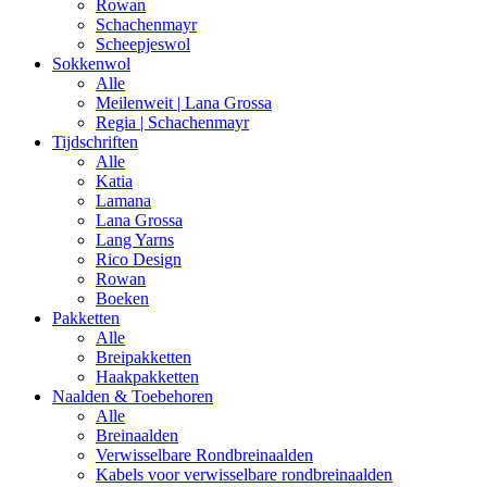
Rowan
Schachenmayr
Scheepjeswol
Sokkenwol
Alle
Meilenweit | Lana Grossa
Regia | Schachenmayr
Tijdschriften
Alle
Katia
Lamana
Lana Grossa
Lang Yarns
Rico Design
Rowan
Boeken
Pakketten
Alle
Breipakketten
Haakpakketten
Naalden & Toebehoren
Alle
Breinaalden
Verwisselbare Rondbreinaalden
Kabels voor verwisselbare rondbreinaalden