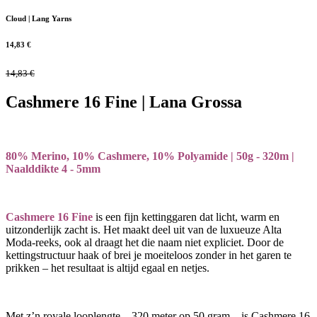
Cloud | Lang Yarns
14,83
€
14,83
€
Cashmere 16 Fine | Lana Grossa
80% Merino, 10% Cashmere, 10% Polyamide | 50g - 320m |
Naalddikte 4 - 5mm
Cashmere 16 Fine
is een fijn kettinggaren dat licht, warm en
uitzonderlijk zacht is. Het maakt deel uit van de luxueuze Alta
Moda-reeks, ook al draagt het die naam niet expliciet. Door de
kettingstructuur haak of brei je moeiteloos zonder in het garen te
prikken – het resultaat is altijd egaal en netjes.
Met z’n royale looplengte – 320 meter op 50 gram – is Cashmere 16