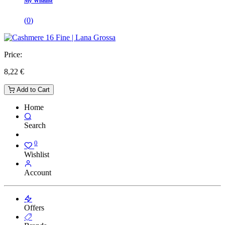
My Wishlist
(
0
)
Price:
8,22
€
Add to Cart
Home
Search
0
Wishlist
Account
Offers