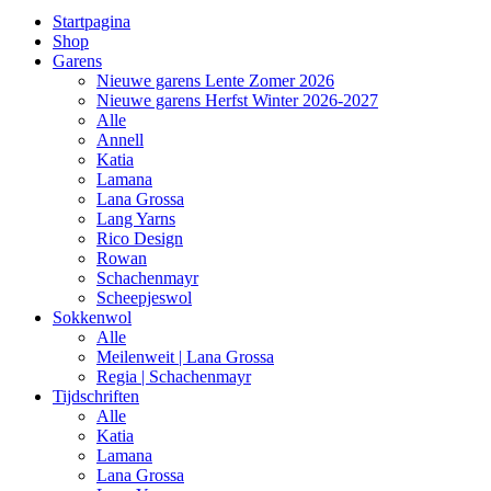
Startpagina
Shop
Garens
Nieuwe garens Lente Zomer 2026
Nieuwe garens Herfst Winter 2026-2027
Alle
Annell
Katia
Lamana
Lana Grossa
Lang Yarns
Rico Design
Rowan
Schachenmayr
Scheepjeswol
Sokkenwol
Alle
Meilenweit | Lana Grossa
Regia | Schachenmayr
Tijdschriften
Alle
Katia
Lamana
Lana Grossa