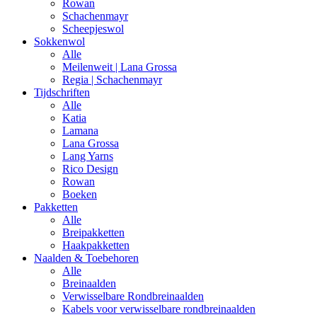
Rowan
Schachenmayr
Scheepjeswol
Sokkenwol
Alle
Meilenweit | Lana Grossa
Regia | Schachenmayr
Tijdschriften
Alle
Katia
Lamana
Lana Grossa
Lang Yarns
Rico Design
Rowan
Boeken
Pakketten
Alle
Breipakketten
Haakpakketten
Naalden & Toebehoren
Alle
Breinaalden
Verwisselbare Rondbreinaalden
Kabels voor verwisselbare rondbreinaalden