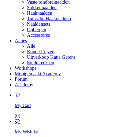
Vaste rondbreinaalden
Sokkennaalden
Haaknaalden
Tunische Haaknaalden
Naaldensets
Opbergen
Accessoires
Acties
Alle
Ronde Prijzen
Uitverkoop Katia Garens
Einde reeksen
Workshops
Mooigemaakt Academy
Forum
Academy
My Cart
(
0
)
My Wishlist