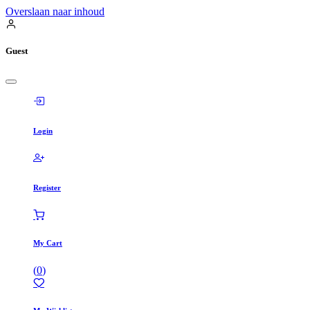
Overslaan naar inhoud
Guest
Login
Register
My Cart
(
0
)