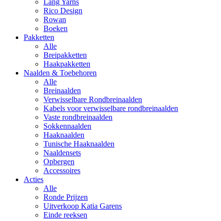
Lang Yarns
Rico Design
Rowan
Boeken
Pakketten
Alle
Breipakketten
Haakpakketten
Naalden & Toebehoren
Alle
Breinaalden
Verwisselbare Rondbreinaalden
Kabels voor verwisselbare rondbreinaalden
Vaste rondbreinaalden
Sokkennaalden
Haaknaalden
Tunische Haaknaalden
Naaldensets
Opbergen
Accessoires
Acties
Alle
Ronde Prijzen
Uitverkoop Katia Garens
Einde reeksen