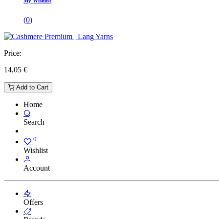
My Wishlist
(
0
)
Price:
14,05
€
Add to Cart
Home
Search
0
Wishlist
Account
Offers