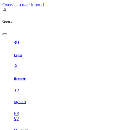
Overslaan naar inhoud
Guest
Login
Register
My Cart
(
0
)