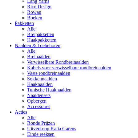
Lang Yarns
Rico Design
Rowan
Boeken
Pakketten
Alle
Breipakketten
Haakpakketten
Naalden & Toebehoren
Alle
Breinaalden
Verwisselbare Rondbreinaalden
Kabels voor verwisselbare rondbreinaalden
Vaste rondbreinaalden
Sokkennaalden
Haaknaalden
Tunische Haaknaalden
Naaldensets
Opbergen
Accessoires
Acties
Alle
Ronde Prijzen
Uitverkoop Katia Garens
Einde reeksen