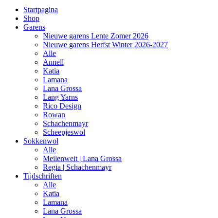
Startpagina
Shop
Garens
Nieuwe garens Lente Zomer 2026
Nieuwe garens Herfst Winter 2026-2027
Alle
Annell
Katia
Lamana
Lana Grossa
Lang Yarns
Rico Design
Rowan
Schachenmayr
Scheepjeswol
Sokkenwol
Alle
Meilenweit | Lana Grossa
Regia | Schachenmayr
Tijdschriften
Alle
Katia
Lamana
Lana Grossa