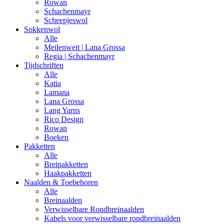
Rowan
Schachenmayr
Scheepjeswol
Sokkenwol
Alle
Meilenweit | Lana Grossa
Regia | Schachenmayr
Tijdschriften
Alle
Katia
Lamana
Lana Grossa
Lang Yarns
Rico Design
Rowan
Boeken
Pakketten
Alle
Breipakketten
Haakpakketten
Naalden & Toebehoren
Alle
Breinaalden
Verwisselbare Rondbreinaalden
Kabels voor verwisselbare rondbreinaalden